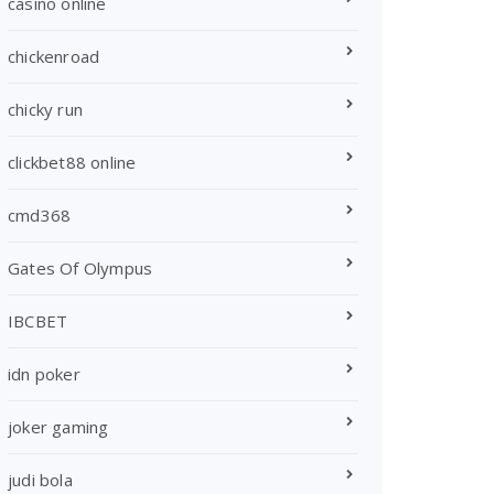
casino online
chickenroad
chicky run
clickbet88 online
cmd368
Gates Of Olympus
IBCBET
idn poker
joker gaming
judi bola