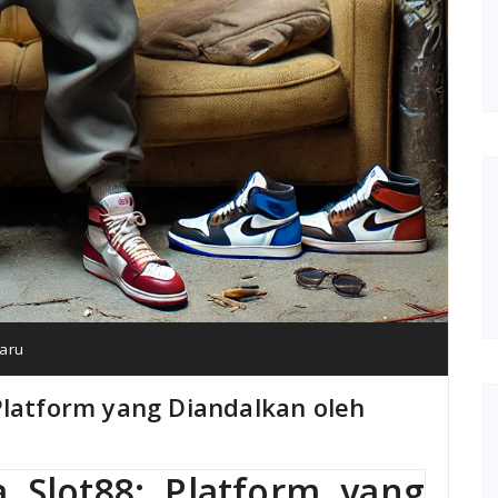
baru
Platform yang Diandalkan oleh
a Slot88: Platform yang