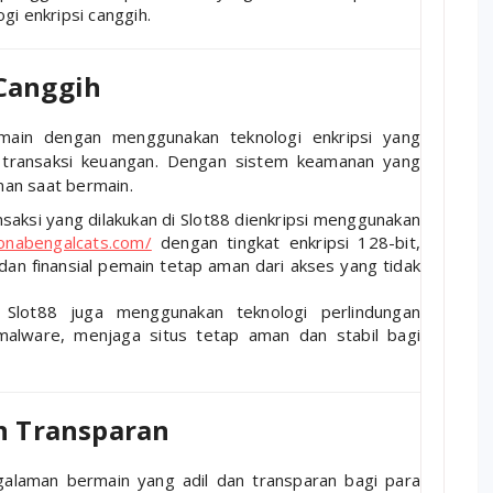
ogi enkripsi canggih.
Canggih
ain dengan menggunakan teknologi enkripsi yang
n transaksi keuangan. Dengan sistem keamanan yang
man saat bermain.
aksi yang dilakukan di Slot88 dienkripsi menggunakan
zonabengalcats.com/
dengan tingkat enkripsi 128-bit,
an finansial pemain tetap aman dari akses yang tidak
Slot88 juga menggunakan teknologi perlindungan
alware, menjaga situs tetap aman dan stabil bagi
n Transparan
alaman bermain yang adil dan transparan bagi para