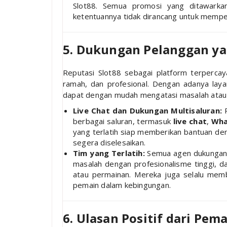
Slot88. Semua promosi yang ditawark
ketentuannya tidak dirancang untuk mempe
5. Dukungan Pelanggan ya
Reputasi Slot88 sebagai platform terpercay
ramah, dan profesional. Dengan adanya la
dapat dengan mudah mengatasi masalah atau 
Live Chat dan Dukungan Multisaluran:
P
berbagai saluran, termasuk
live chat
,
Wha
yang terlatih siap memberikan bantuan d
segera diselesaikan.
Tim yang Terlatih:
Semua agen dukungan p
masalah dengan profesionalisme tinggi, da
atau permainan. Mereka juga selalu mem
pemain dalam kebingungan.
6. Ulasan Positif dari Pem