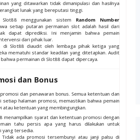
an yang ditawarkan tidak dimanipulasi dan hasilnya
rangkat lunak yang bereputasi tinggi.
Slot88 menggunakan sistem
Random Number
a setiap putaran permainan slot adalah hasil dari
ak dapat diprediksi. Ini menjamin bahwa pemain
ervensi dari pihak luar.
di Slot88 diaudit oleh lembaga pihak ketiga yang
a mematuhi standar keadilan yang ditetapkan. Audit
 bahwa permainan di Slot88 dapat dipercaya.
omosi dan Bonus
al promosi dan penawaran bonus. Semua ketentuan dan
 di setiap halaman promosi, memastikan bahwa pemain
yi atau ketentuan yang membingungkan.
8 menampilkan syarat dan ketentuan promosi dengan
main tahu persis apa yang harus dilakukan untuk
 yang tersedia.
Tidak ada promosi tersembunyi atau janji palsu di