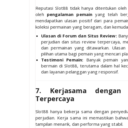
Reputasi Slot88 tidak hanya ditentukan oleh
oleh
pengalaman pemain
yang telah berg
mendapatkan ulasan positif dari para pemai
koleksi permainan yang beragam, dan kemudah
Ulasan di Forum dan Situs Review:
Bany
perjudian dan situs review terpercaya, me
dan permainan yang ditawarkan. Ulasan
pilihan utama bagi pemain yang mencari pl
Testimoni Pemain:
Banyak pemain yan
bermain di Slot88, terutama dalam hal k
dan layanan pelanggan yang responsif.
7. Kerjasama dengan 
Terpercaya
Slot88 hanya bekerja sama dengan penyedia 
perjudian. Kerja sama ini memastikan bahwa 
tampilan menarik, dan performa yang stabil.