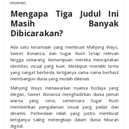
momen.
Mengapa Tiga Judul Ini
Masih Banyak
Dibicarakan?
Ada satu kesamaan yang membuat Mahjong Ways,
Sweet Bonanza, dan Sugar Rush tetap relevan
hingga sekarang: kemampuan mereka menciptakan
identitas visual yang kuat. Meskipun memiliki tema
yang sangat berbeda, ketiganya sama-sama berhasil
membangun dunia yang mudah dikenali.
Mahjong Ways menawarkan nuansa budaya yang
elegan, Sweet Bonanza menghadirkan dunia penuh
warna yang ceria, sementara Sugar Rush
memberikan pengalaman visual yang padat dan
dinamis. Perbedaan inilah yang justru membuat
ketiganya saling melengkapi dalam dunia hiburan
digital.