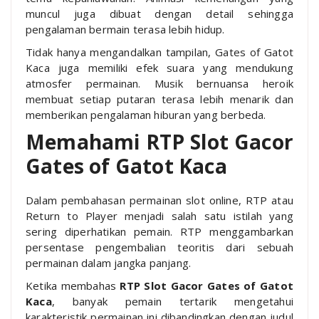
muncul juga dibuat dengan detail sehingga
pengalaman bermain terasa lebih hidup.
Tidak hanya mengandalkan tampilan, Gates of Gatot
Kaca juga memiliki efek suara yang mendukung
atmosfer permainan. Musik bernuansa heroik
membuat setiap putaran terasa lebih menarik dan
memberikan pengalaman hiburan yang berbeda.
Memahami RTP Slot Gacor
Gates of Gatot Kaca
Dalam pembahasan permainan slot online, RTP atau
Return to Player menjadi salah satu istilah yang
sering diperhatikan pemain. RTP menggambarkan
persentase pengembalian teoritis dari sebuah
permainan dalam jangka panjang.
Ketika membahas
RTP Slot Gacor Gates of Gatot
Kaca
, banyak pemain tertarik mengetahui
karakteristik permainan ini dibandingkan dengan judul