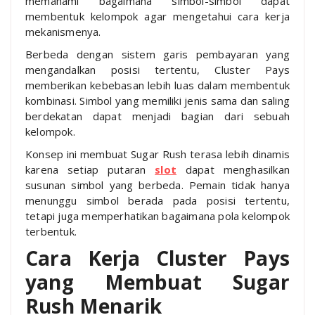
memahami bagaimana simbol-simbol dapat
membentuk kelompok agar mengetahui cara kerja
mekanismenya.
Berbeda dengan sistem garis pembayaran yang
mengandalkan posisi tertentu, Cluster Pays
memberikan kebebasan lebih luas dalam membentuk
kombinasi. Simbol yang memiliki jenis sama dan saling
berdekatan dapat menjadi bagian dari sebuah
kelompok.
Konsep ini membuat Sugar Rush terasa lebih dinamis
karena setiap putaran
slot
dapat menghasilkan
susunan simbol yang berbeda. Pemain tidak hanya
menunggu simbol berada pada posisi tertentu,
tetapi juga memperhatikan bagaimana pola kelompok
terbentuk.
Cara Kerja Cluster Pays
yang Membuat Sugar
Rush Menarik