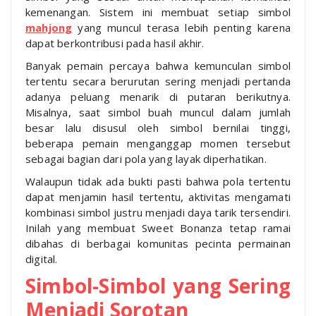
kemenangan. Sistem ini membuat setiap simbol
mahjong
yang muncul terasa lebih penting karena
dapat berkontribusi pada hasil akhir.
Banyak pemain percaya bahwa kemunculan simbol
tertentu secara berurutan sering menjadi pertanda
adanya peluang menarik di putaran berikutnya.
Misalnya, saat simbol buah muncul dalam jumlah
besar lalu disusul oleh simbol bernilai tinggi,
beberapa pemain menganggap momen tersebut
sebagai bagian dari pola yang layak diperhatikan.
Walaupun tidak ada bukti pasti bahwa pola tertentu
dapat menjamin hasil tertentu, aktivitas mengamati
kombinasi simbol justru menjadi daya tarik tersendiri.
Inilah yang membuat Sweet Bonanza tetap ramai
dibahas di berbagai komunitas pecinta permainan
digital.
Simbol-Simbol yang Sering
Menjadi Sorotan