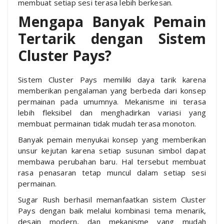
membuat setiap sesi terasa lebih berkesan.
Mengapa Banyak Pemain
Tertarik dengan Sistem
Cluster Pays?
Sistem Cluster Pays memiliki daya tarik karena
memberikan pengalaman yang berbeda dari konsep
permainan pada umumnya. Mekanisme ini terasa
lebih fleksibel dan menghadirkan variasi yang
membuat permainan tidak mudah terasa monoton.
Banyak pemain menyukai konsep yang memberikan
unsur kejutan karena setiap susunan simbol dapat
membawa perubahan baru. Hal tersebut membuat
rasa penasaran tetap muncul dalam setiap sesi
permainan.
Sugar Rush berhasil memanfaatkan sistem Cluster
Pays dengan baik melalui kombinasi tema menarik,
desain modern, dan mekanisme yang mudah