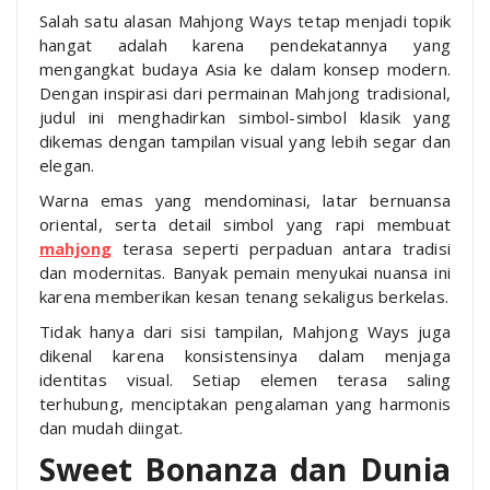
Salah satu alasan Mahjong Ways tetap menjadi topik
hangat adalah karena pendekatannya yang
mengangkat budaya Asia ke dalam konsep modern.
Dengan inspirasi dari permainan Mahjong tradisional,
judul ini menghadirkan simbol-simbol klasik yang
dikemas dengan tampilan visual yang lebih segar dan
elegan.
Warna emas yang mendominasi, latar bernuansa
oriental, serta detail simbol yang rapi membuat
mahjong
terasa seperti perpaduan antara tradisi
dan modernitas. Banyak pemain menyukai nuansa ini
karena memberikan kesan tenang sekaligus berkelas.
Tidak hanya dari sisi tampilan, Mahjong Ways juga
dikenal karena konsistensinya dalam menjaga
identitas visual. Setiap elemen terasa saling
terhubung, menciptakan pengalaman yang harmonis
dan mudah diingat.
Sweet Bonanza dan Dunia