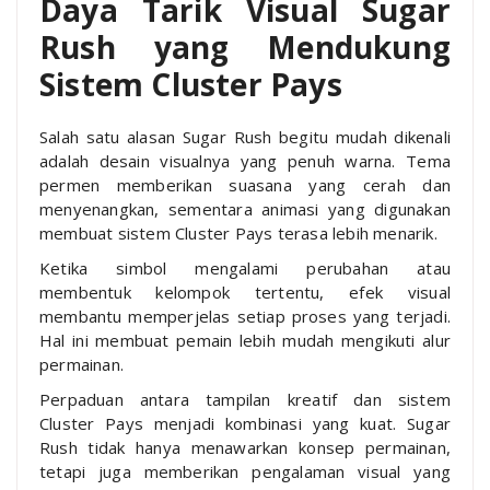
Daya Tarik Visual Sugar
Rush yang Mendukung
Sistem Cluster Pays
Salah satu alasan Sugar Rush begitu mudah dikenali
adalah desain visualnya yang penuh warna. Tema
permen memberikan suasana yang cerah dan
menyenangkan, sementara animasi yang digunakan
membuat sistem Cluster Pays terasa lebih menarik.
Ketika simbol mengalami perubahan atau
membentuk kelompok tertentu, efek visual
membantu memperjelas setiap proses yang terjadi.
Hal ini membuat pemain lebih mudah mengikuti alur
permainan.
Perpaduan antara tampilan kreatif dan sistem
Cluster Pays menjadi kombinasi yang kuat. Sugar
Rush tidak hanya menawarkan konsep permainan,
tetapi juga memberikan pengalaman visual yang