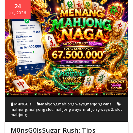
24
Jul, 2026
M4inG0ls
mahjong
,
mahjong ways
,
mahjong wins
mahjong
,
mahjong slot
,
mahjong ways
,
mahjong ways 2
,
slot
mahjong
M0nsG0lsSugar Rush: Tips