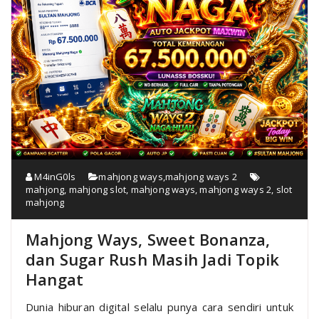
M4inG0ls
mahjong ways
,
mahjong ways 2
mahjong
,
mahjong slot
,
mahjong ways
,
mahjong ways 2
,
slot
mahjong
Mahjong Ways, Sweet Bonanza,
dan Sugar Rush Masih Jadi Topik
Hangat
Dunia hiburan digital selalu punya cara sendiri untuk