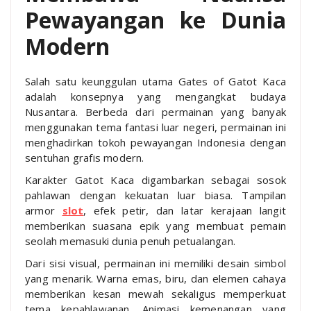
Pewayangan ke Dunia
Modern
Salah satu keunggulan utama Gates of Gatot Kaca
adalah konsepnya yang mengangkat budaya
Nusantara. Berbeda dari permainan yang banyak
menggunakan tema fantasi luar negeri, permainan ini
menghadirkan tokoh pewayangan Indonesia dengan
sentuhan grafis modern.
Karakter Gatot Kaca digambarkan sebagai sosok
pahlawan dengan kekuatan luar biasa. Tampilan
armor
slot
, efek petir, dan latar kerajaan langit
memberikan suasana epik yang membuat pemain
seolah memasuki dunia penuh petualangan.
Dari sisi visual, permainan ini memiliki desain simbol
yang menarik. Warna emas, biru, dan elemen cahaya
memberikan kesan mewah sekaligus memperkuat
tema kepahlawanan. Animasi kemenangan yang