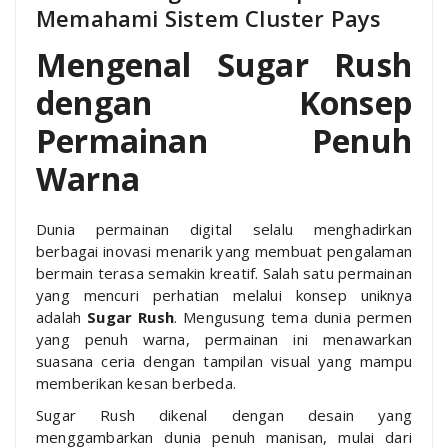
Memahami Sistem Cluster Pays
Mengenal Sugar Rush
dengan Konsep
Permainan Penuh
Warna
Dunia permainan digital selalu menghadirkan
berbagai inovasi menarik yang membuat pengalaman
bermain terasa semakin kreatif. Salah satu permainan
yang mencuri perhatian melalui konsep uniknya
adalah
Sugar Rush
. Mengusung tema dunia permen
yang penuh warna, permainan ini menawarkan
suasana ceria dengan tampilan visual yang mampu
memberikan kesan berbeda.
Sugar Rush dikenal dengan desain yang
menggambarkan dunia penuh manisan, mulai dari