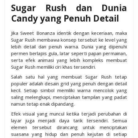
Sugar Rush dan Dunia
Candy yang Penuh Detail
Jika Sweet Bonanza identik dengan keceriaan, maka
Sugar Rush membawa konsep tersebut ke level yang
lebih detail dan penuh warna. Dunia yang dipenuhi
permen berlapis gula, latar seperti papan permainan,
serta efek animasi yang lebih kompleks membuat
Sugar Rush memiliki ciri khas tersendiri.
Salah satu hal yang membuat Sugar Rush tetap
populer adalah desain grid yang penuh dengan detail
kecil. Setiap simbol memiliki warna mencolok yang
saling melengkapi, menciptakan tampilan yang padat
namun tetap enak dipandang.
Efek visual yang muncul ketika terjadi perubahan di
layar juga menjadi daya tarik tersendiri. Semua
elemen tersebut dirancang untuk menciptakan
suasana yang hidup dan penuh kejutan di setiap