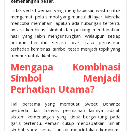
kemenangan besar
.
Tidak sedikit pemain yang menghabiskan waktu untuk
mengamati pola simbol yang muncul di layar. Mereka
mencoba memahami apakah ada hubungan tertentu
antara kombinasi simbol dan peluang mendapatkan
hasil yang lebih menguntungkan. Walaupun setiap
putaran berjalan secara acak, rasa penasaran
terhadap kombinasi simbol tetap menjadi topik yang
menarik untuk dibahas.
Mengapa Kombinasi
Simbol Menjadi
Perhatian Utama?
Hal pertama yang membuat Sweet Bonanza
berbeda dari banyak permainan lainnya adalah
sistem kemenangan yang tidak bergantung pada
garis tertentu. Pemain cukup mendapatkan jumlah
simbol yang sesuai untuk menciptakan kombinasi