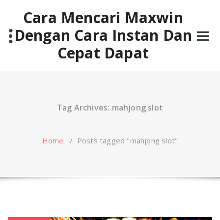
Skip
Cara Mencari Maxwin
to
content
Dengan Cara Instan Dan
Cepat Dapat
Tag Archives: mahjong slot
Home
/
Posts tagged "mahjong slot"