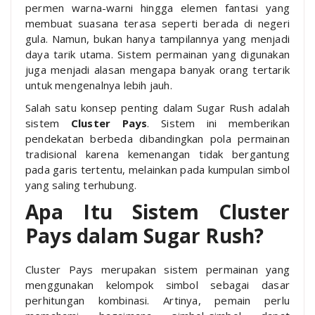
permen warna-warni hingga elemen fantasi yang
membuat suasana terasa seperti berada di negeri
gula. Namun, bukan hanya tampilannya yang menjadi
daya tarik utama. Sistem permainan yang digunakan
juga menjadi alasan mengapa banyak orang tertarik
untuk mengenalnya lebih jauh.
Salah satu konsep penting dalam Sugar Rush adalah
sistem
Cluster Pays
. Sistem ini memberikan
pendekatan berbeda dibandingkan pola permainan
tradisional karena kemenangan tidak bergantung
pada garis tertentu, melainkan pada kumpulan simbol
yang saling terhubung.
Apa Itu Sistem Cluster
Pays dalam Sugar Rush?
Cluster Pays merupakan sistem permainan yang
menggunakan kelompok simbol sebagai dasar
perhitungan kombinasi. Artinya, pemain perlu