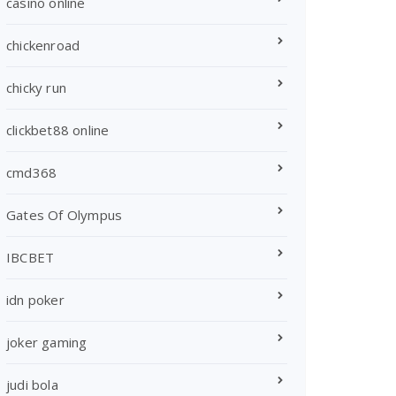
casino online
chickenroad
chicky run
clickbet88 online
cmd368
Gates Of Olympus
IBCBET
idn poker
joker gaming
judi bola