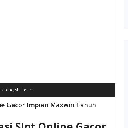
t Online
,
slot resmi
ine Gacor Impian Maxwin Tahun
asi Slot Online Gacor