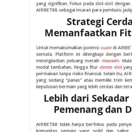
yang signifikan. Fokus pada slot-slot denga
AIRBET88 sebagai incaran para pemburu jackp
Strategi Cerda
Memanfaatkan Fit
Untuk memaksimalkan potensi
cuan
di AIRBE
semata. Platform ini dilengkapi dengan ber
meningkatkan peluang meraih
maxwin
. Mul
modal tambahan, hingga fitur
demo slot
yang
permainan tanpa risiko finansial. Selain itu,
yang sedang “panas” atau memiliki tren 
keputusan bermain yang lebih cerdas dan te
Lebih dari Sekada
Pemenang dan D
AIRBET88 tidak hanya berfokus pada penye
komunitas pemain yang solid dan saling 