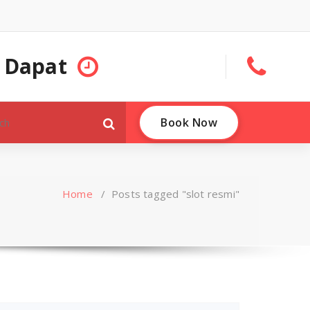
 Dapat
Book Now
Home
/
Posts tagged "slot resmi"