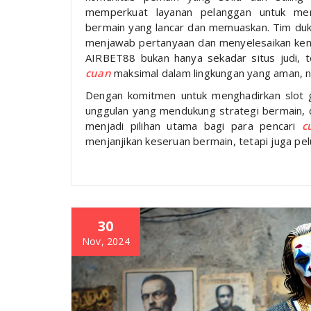
memperkuat layanan pelanggan untuk me
bermain yang lancar dan memuaskan. Tim duk
menjawab pertanyaan dan menyelesaikan kend
AIRBET88 bukan hanya sekadar situs judi, 
cuan
maksimal dalam lingkungan yang aman, 
Dengan komitmen untuk menghadirkan slot
unggulan yang mendukung strategi bermain, d
menjadi pilihan utama bagi para pencari
c
menjanjikan keseruan bermain, tetapi juga p
30
Nov, 2024