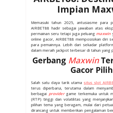
Impian Max
Memasuki tahun 2025, antusiasme para p
AIRBET88 hadir sebagai jawaban atas eksp
permainan seru tetapi juga peluang
maxwin
y
online gacor, AIRBET88 memposisikan diri s
para pemainnya. Lebih dari sekadar platfo
dalam meraih jackpot terbesar di tahun yang p
Gerbang
Maxwin
Ter
Gacor Pili
Salah satu daya tarik utama
situs slot AIR
terus diperbarui, terutama dalam menyam
berbagai
provider
game terkemuka untuk m
(RTP) tinggi dan volatilitas yang menjanjik
pilihan tema yang beragam, mulai dari petu
dirancang untuk memberikan pengalaman ber