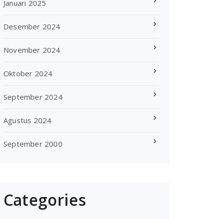
Januari 2025
Desember 2024
November 2024
Oktober 2024
September 2024
Agustus 2024
September 2000
Categories