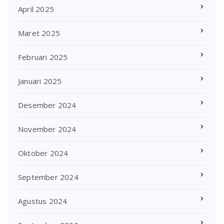
April 2025
Maret 2025
Februari 2025
Januari 2025
Desember 2024
November 2024
Oktober 2024
September 2024
Agustus 2024