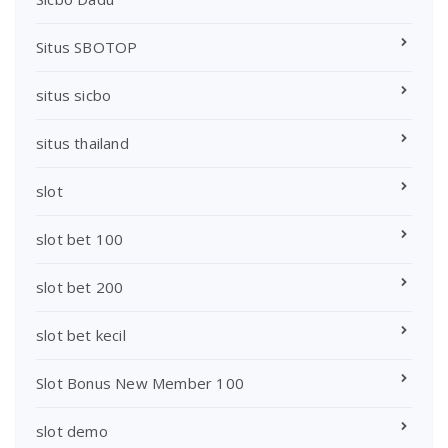
Situs SBOTOP
situs sicbo
situs thailand
slot
slot bet 100
slot bet 200
slot bet kecil
Slot Bonus New Member 100
slot demo