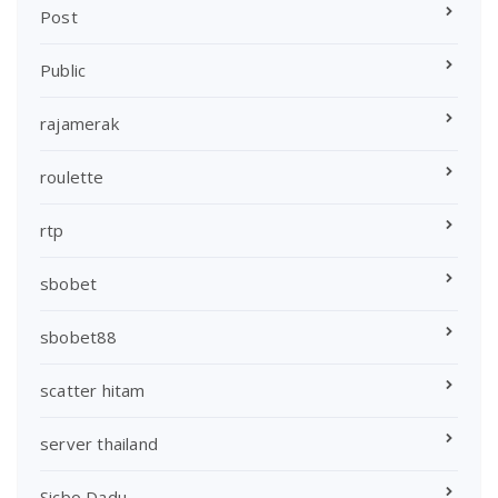
Post
Public
rajamerak
roulette
rtp
sbobet
sbobet88
scatter hitam
server thailand
Sicbo Dadu