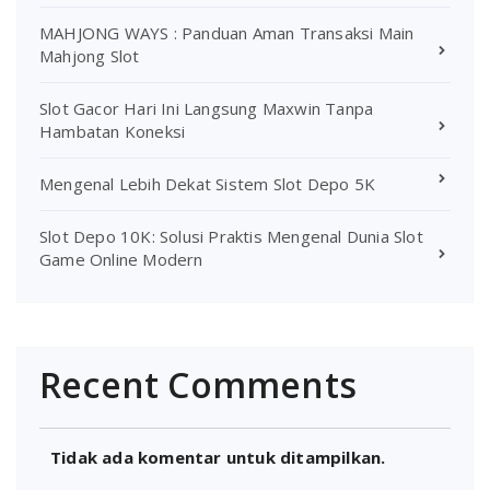
MAHJONG WAYS : Panduan Aman Transaksi Main
Mahjong Slot
Slot Gacor Hari Ini Langsung Maxwin Tanpa
Hambatan Koneksi
Mengenal Lebih Dekat Sistem Slot Depo 5K
Slot Depo 10K: Solusi Praktis Mengenal Dunia Slot
Game Online Modern
Recent Comments
Tidak ada komentar untuk ditampilkan.