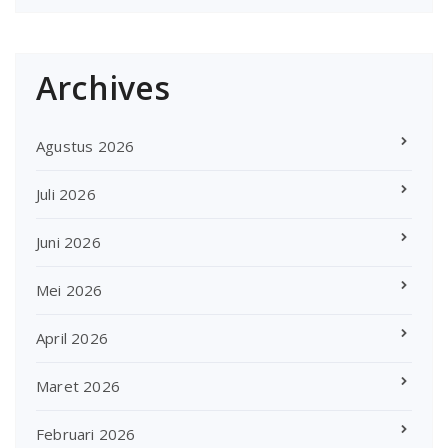
Archives
Agustus 2026
Juli 2026
Juni 2026
Mei 2026
April 2026
Maret 2026
Februari 2026