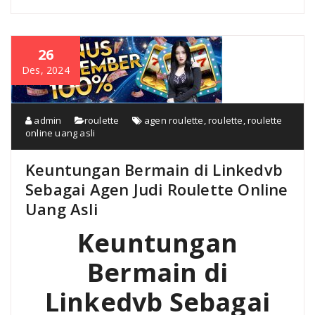
26
Des, 2024
admin
roulette
agen roulette
,
roulette
,
roulette
online uang asli
Keuntungan Bermain di Linkedvb
Sebagai Agen Judi Roulette Online
Uang Asli
Keuntungan
Bermain di
Linkedvb Sebagai