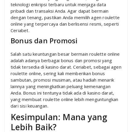
teknologi enkripsi terbaru untuk menjaga data
pribadi dan transaksi Anda. Agar dapat bermain
dengan tenang, pastikan Anda memilih agen roulette
online yang terpercaya dan berlisensi resmi, seperti
Ceriabet.
Bonus dan Promosi
Salah satu keuntungan besar bermain roulette online
adalah adanya berbagai bonus dan promosi yang
tidak tersedia di kasino darat. Ceriabet, sebagai agen
roulette online, sering kali memberikan bonus
sambutan, promosi musiman, atau hadiah menarik
lainnya yang meningkatkan peluang kemenangan
Anda. Bonus ini tentunya tidak ada di kasino darat,
yang membuat roulette online lebih menguntungkan
dari sisi keuangan.
Kesimpulan: Mana yang
Lebih Baik?