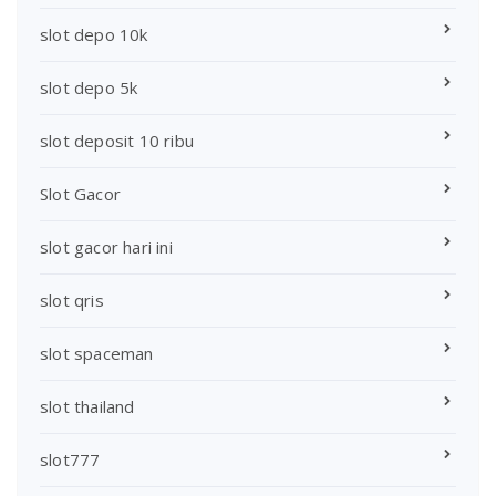
slot depo 10k
slot depo 5k
slot deposit 10 ribu
Slot Gacor
slot gacor hari ini
slot qris
slot spaceman
slot thailand
slot777