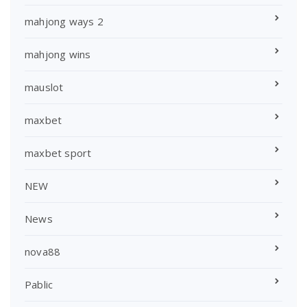
mahjong ways 2
mahjong wins
mauslot
maxbet
maxbet sport
NEW
News
nova88
Pablic