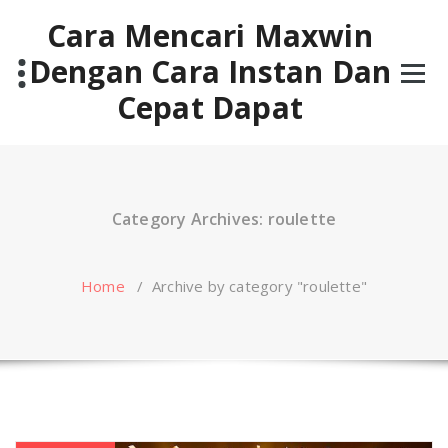
Skip
Cara Mencari Maxwin
to
content
Dengan Cara Instan Dan
Cepat Dapat
Category Archives: roulette
Home
/
Archive by category "roulette"