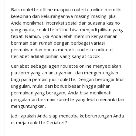
Baik roulette offline maupun roulette online memiliki
kelebihan dan kekurangannya masing-masing. Jika
Anda menikmati interaksi sosial dan suasana kasino
yang nyata, roulette offline bisa menjadi pilihan yang
tepat. Namun, jika Anda lebih memilih kenyamanan
bermain dari rumah dengan berbagai variasi
permainan dan bonus menarik, roulette online di
Ceriabet adalah pilihan yang sangat cocok.
Ceriabet sebagai agen roulette online menyediakan
platform yang aman, nyaman, dan menguntungkan
bagi para pemain judi roulette. Dengan berbagai fitur
unggulan, mulai dari bonus besar hingga pilihan
permainan yang beragam, Anda bisa menikmati
pengalaman bermain roulette yang lebih menarik dan
menguntungkan.
Jadi, apakah Anda siap mencoba keberuntungan Anda
di meja roulette Ceriabet?