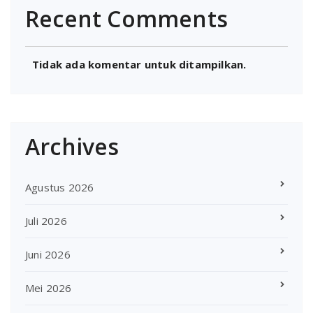
Recent Comments
Tidak ada komentar untuk ditampilkan.
Archives
Agustus 2026
Juli 2026
Juni 2026
Mei 2026