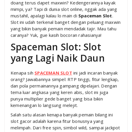
doang terus dapet maxwin? Kedengerannya kayak
mimpi, ya? Tapi di dunia slot online, nggak ada yang
mustahil, apalagi kalau lo main di
Spaceman Slot
.
Slot ini udah terkenal banget dengan peluang maxwin
yang bikin banyak pemain mendadak tajir. Mau tahu
caranya? Yuk, gue kasih bocoran rahasianya!
Spaceman Slot: Slot
yang Lagi Naik Daun
Kenapa sih
SPACEMAN SLOT
ini jadi incaran banyak
orang? Jawabannya simpel: RTP tinggi, fitur lengkap,
dan pola permainannya gampang dipelajari. Dengan
tema luar angkasa yang keren abis, slot ini juga
punya multiplier gede banget yang bisa bikin
kemenangan lo langsung melejit.
Salah satu alasan kenapa banyak pemain bilang ini
slot gacor adalah karena fitur bonusnya yang
melimpah. Dari free spin, simbol wild, sampai jackpot