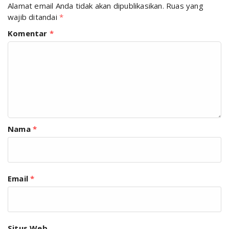
Alamat email Anda tidak akan dipublikasikan.
Ruas yang
wajib ditandai
*
Komentar
*
Nama
*
Email
*
Situs Web