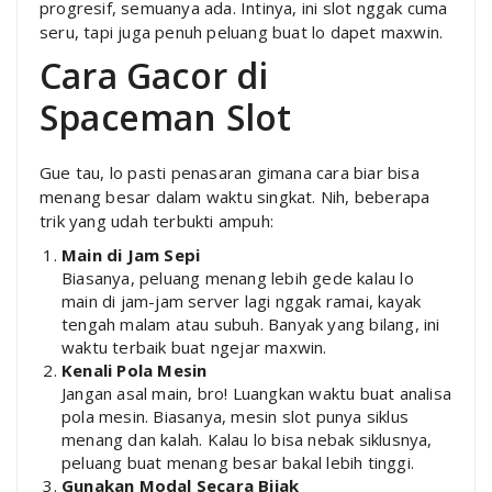
progresif, semuanya ada. Intinya, ini slot nggak cuma
seru, tapi juga penuh peluang buat lo dapet maxwin.
Cara Gacor di
Spaceman Slot
Gue tau, lo pasti penasaran gimana cara biar bisa
menang besar dalam waktu singkat. Nih, beberapa
trik yang udah terbukti ampuh:
Main di Jam Sepi
Biasanya, peluang menang lebih gede kalau lo
main di jam-jam server lagi nggak ramai, kayak
tengah malam atau subuh. Banyak yang bilang, ini
waktu terbaik buat ngejar maxwin.
Kenali Pola Mesin
Jangan asal main, bro! Luangkan waktu buat analisa
pola mesin. Biasanya, mesin slot punya siklus
menang dan kalah. Kalau lo bisa nebak siklusnya,
peluang buat menang besar bakal lebih tinggi.
Gunakan Modal Secara Bijak