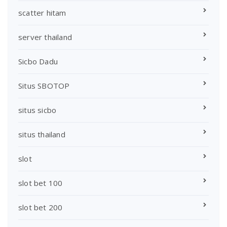
scatter hitam
server thailand
Sicbo Dadu
Situs SBOTOP
situs sicbo
situs thailand
slot
slot bet 100
slot bet 200