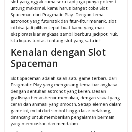
slot yang nggak cuma seru tapi juga punya potensi
untung maksimal, kamu harus banget coba Slot
Spaceman dari Pragmatic Play. Dengan tema
astronot yang futuristik dan fitur-fitur menarik, slot
ini bisa jadi pilihan tepat buat kamu yang mau
eksplorasi luar angkasa sambil berburu jackpot. Yuk,
kita kupas tuntas tentang slot yang satu ini!
Kenalan dengan Slot
Spaceman
Slot Spaceman adalah salah satu game terbaru dari
Pragmatic Play yang mengusung tema luar angkasa
dengan sentuhan astronot yang keren. Desain
grafisnya benar-benar memukau, dengan visual yang
cerah dan animasi yang smooth. Setiap elemen dalam
game ini, mulai dari simbol hingga latar belakang,
dirancang untuk memberikan pengalaman bermain
yang memuaskan dan mendalam.