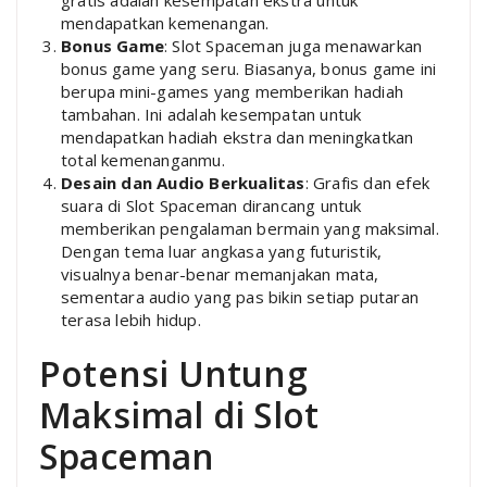
mendapatkan kemenangan.
Bonus Game
: Slot Spaceman juga menawarkan
bonus game yang seru. Biasanya, bonus game ini
berupa mini-games yang memberikan hadiah
tambahan. Ini adalah kesempatan untuk
mendapatkan hadiah ekstra dan meningkatkan
total kemenanganmu.
Desain dan Audio Berkualitas
: Grafis dan efek
suara di Slot Spaceman dirancang untuk
memberikan pengalaman bermain yang maksimal.
Dengan tema luar angkasa yang futuristik,
visualnya benar-benar memanjakan mata,
sementara audio yang pas bikin setiap putaran
terasa lebih hidup.
Potensi Untung
Maksimal di Slot
Spaceman