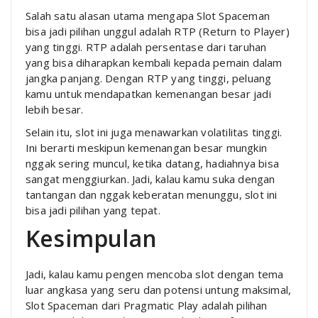
Salah satu alasan utama mengapa Slot Spaceman
bisa jadi pilihan unggul adalah RTP (Return to Player)
yang tinggi. RTP adalah persentase dari taruhan
yang bisa diharapkan kembali kepada pemain dalam
jangka panjang. Dengan RTP yang tinggi, peluang
kamu untuk mendapatkan kemenangan besar jadi
lebih besar.
Selain itu, slot ini juga menawarkan volatilitas tinggi.
Ini berarti meskipun kemenangan besar mungkin
nggak sering muncul, ketika datang, hadiahnya bisa
sangat menggiurkan. Jadi, kalau kamu suka dengan
tantangan dan nggak keberatan menunggu, slot ini
bisa jadi pilihan yang tepat.
Kesimpulan
Jadi, kalau kamu pengen mencoba slot dengan tema
luar angkasa yang seru dan potensi untung maksimal,
Slot Spaceman dari Pragmatic Play adalah pilihan