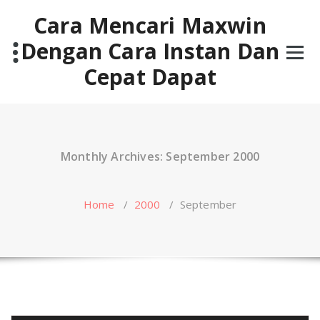
Skip
Cara Mencari Maxwin
to
content
Dengan Cara Instan Dan
Cepat Dapat
Monthly Archives: September 2000
Home
/
2000
/
September