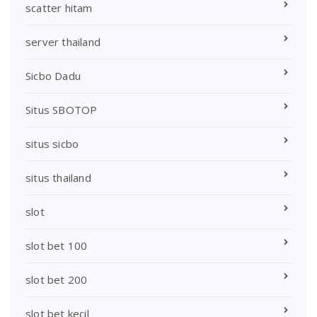
scatter hitam
server thailand
Sicbo Dadu
Situs SBOTOP
situs sicbo
situs thailand
slot
slot bet 100
slot bet 200
slot bet kecil