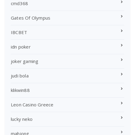
cmd368
Gates Of Olympus
IBCBET
idn poker
joker gaming
judi bola
klikwin88
Leon Casino Greece
lucky neko
mahjong