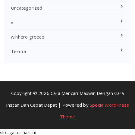
Uncategorized
v
winhero greece
Текста
Copyright © 2026 Cara Mencari Maxwin Dengan Cara
Instan Dan Cepat Dapat | Powered by
Specia WordPress
Theme
slot gacor hari ini