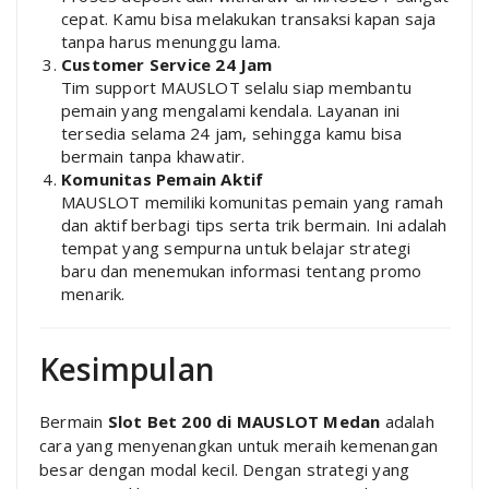
cepat. Kamu bisa melakukan transaksi kapan saja
tanpa harus menunggu lama.
Customer Service 24 Jam
Tim support MAUSLOT selalu siap membantu
pemain yang mengalami kendala. Layanan ini
tersedia selama 24 jam, sehingga kamu bisa
bermain tanpa khawatir.
Komunitas Pemain Aktif
MAUSLOT memiliki komunitas pemain yang ramah
dan aktif berbagi tips serta trik bermain. Ini adalah
tempat yang sempurna untuk belajar strategi
baru dan menemukan informasi tentang promo
menarik.
Kesimpulan
Bermain
Slot Bet 200 di MAUSLOT Medan
adalah
cara yang menyenangkan untuk meraih kemenangan
besar dengan modal kecil. Dengan strategi yang