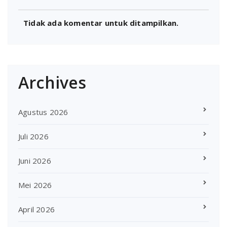
Tidak ada komentar untuk ditampilkan.
Archives
Agustus 2026
Juli 2026
Juni 2026
Mei 2026
April 2026