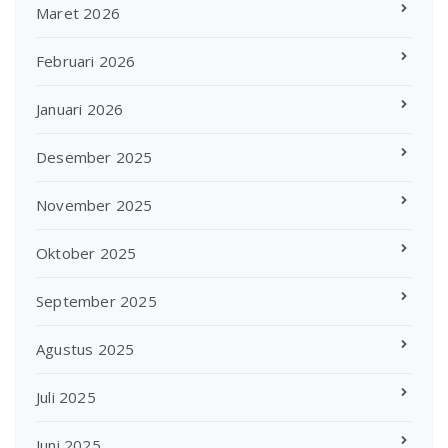
Maret 2026
Februari 2026
Januari 2026
Desember 2025
November 2025
Oktober 2025
September 2025
Agustus 2025
Juli 2025
Juni 2025