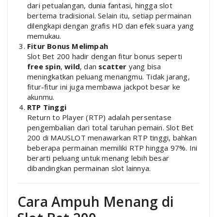
dari petualangan, dunia fantasi, hingga slot
bertema tradisional. Selain itu, setiap permainan
dilengkapi dengan grafis HD dan efek suara yang
memukau.
Fitur Bonus Melimpah
Slot Bet 200 hadir dengan fitur bonus seperti
free spin
,
wild
, dan
scatter
yang bisa
meningkatkan peluang menangmu. Tidak jarang,
fitur-fitur ini juga membawa jackpot besar ke
akunmu.
RTP Tinggi
Return to Player (RTP) adalah persentase
pengembalian dari total taruhan pemain. Slot Bet
200 di MAUSLOT menawarkan RTP tinggi, bahkan
beberapa permainan memiliki RTP hingga 97%. Ini
berarti peluang untuk menang lebih besar
dibandingkan permainan slot lainnya.
Cara Ampuh Menang di