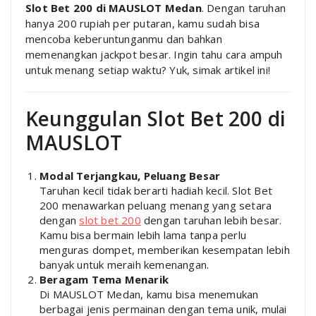
Slot Bet 200 di MAUSLOT Medan
. Dengan taruhan
hanya 200 rupiah per putaran, kamu sudah bisa
mencoba keberuntunganmu dan bahkan
memenangkan jackpot besar. Ingin tahu cara ampuh
untuk menang setiap waktu? Yuk, simak artikel ini!
Keunggulan Slot Bet 200 di
MAUSLOT
Modal Terjangkau, Peluang Besar
Taruhan kecil tidak berarti hadiah kecil. Slot Bet
200 menawarkan peluang menang yang setara
dengan
slot bet 200
dengan taruhan lebih besar.
Kamu bisa bermain lebih lama tanpa perlu
menguras dompet, memberikan kesempatan lebih
banyak untuk meraih kemenangan.
Beragam Tema Menarik
Di MAUSLOT Medan, kamu bisa menemukan
berbagai jenis permainan dengan tema unik, mulai