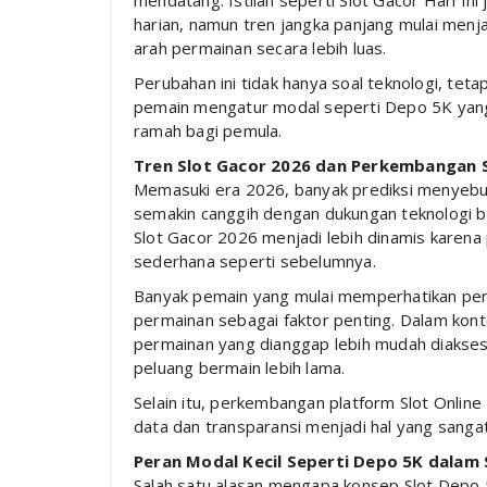
mendatang. Istilah seperti Slot Gacor Hari Ini
harian, namun tren jangka panjang mulai men
arah permainan secara lebih luas.
Perubahan ini tidak hanya soal teknologi, teta
pemain mengatur modal seperti Depo 5K yang 
ramah bagi pemula.
Tren Slot Gacor 2026 dan Perkembangan 
Memasuki era 2026, banyak prediksi menyeb
semakin canggih dengan dukungan teknologi b
Slot Gacor 2026 menjadi lebih dinamis karena 
sederhana seperti sebelumnya.
Banyak pemain yang mulai memperhatikan peru
permainan sebagai faktor penting. Dalam kontek
permainan yang dianggap lebih mudah diakse
peluang bermain lebih lama.
Selain itu, perkembangan platform Slot Onlin
data dan transparansi menjadi hal yang sangat p
Peran Modal Kecil Seperti Depo 5K dalam
Salah satu alasan mengapa konsep Slot Depo 