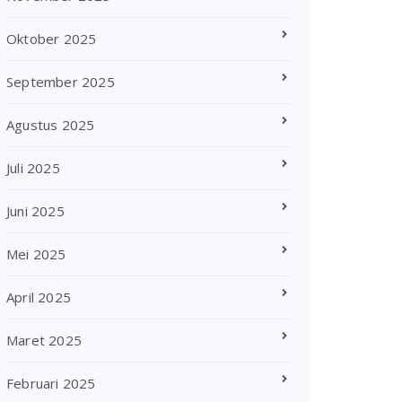
Oktober 2025
September 2025
Agustus 2025
Juli 2025
Juni 2025
Mei 2025
April 2025
Maret 2025
Februari 2025