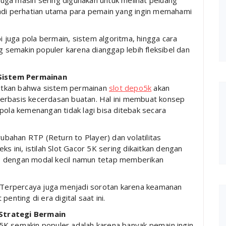
 juga masih sering digunakan untuk melihat peluang
jadi perhatian utama para pemain yang ingin memahami
pi juga pola bermain, sistem algoritma, hingga cara
semakin populer karena dianggap lebih fleksibel dan
Sistem Permainan
utkan bahwa sistem permainan
slot depo5k
akan
erbasis kecerdasan buatan. Hal ini membuat konsep
pola kemenangan tidak lagi bisa ditebak secara
bahan RTP (Return to Player) dan volatilitas
s ini, istilah Slot Gacor 5K sering dikaitkan dengan
s dengan modal kecil namun tetap memberikan
e Terpercaya juga menjadi sorotan karena keamanan
enting di era digital saat ini.
 Strategi Bermain
5K semakin populer adalah karena banyak pemain ingin