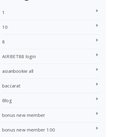
1
10
8
AIRBET88 login
asianbookie all
baccarat
Blog
bonus new member
bonus new member 100