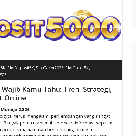
o5K
,
SlotDeposit5K
,
SlotGacor2026
,
SlotGacor5K
,
caya
 Wajib Kamu Tahu: Tren, Strategi,
t Online
e Menuju 2026
n digital terus mengalami perkembangan yang sangat
. Banyak pemain kini mulai mencari informasi seputar
a pola permainan akan berkembang di masa