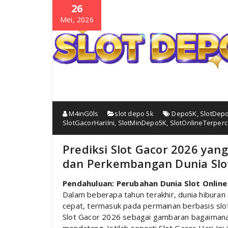
26
Mei, 2026
M4inG0ls
slot depo 5k
Depo5K
,
SlotDep
SlotGacorHariIni
,
SlotMinDepo5K
,
SlotOnlineTerper
Prediksi Slot Gacor 2026 yang
dan Perkembangan Dunia Slo
Pendahuluan: Perubahan Dunia Slot Onlin
Dalam beberapa tahun terakhir, dunia hibura
cepat, termasuk pada permainan berbasis slot
Slot Gacor 2026 sebagai gambaran bagaiman