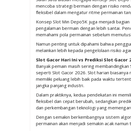
mencoba strategi bermain dengan risiko rendah
fleksibel dalam mengatur ritme permainan tan
Konsep Slot Min Depo5K juga menjadi bagian d
pengalaman bermain dengan lebih santai. Pend
memahami pola permainan sebelum memutuskan
Namun penting untuk dipahami bahwa pengguna
melainkan lebih kepada pengelolaan risiko ag
Slot Gacor Hari Ini vs Prediksi Slot Gacor
Banyak pemain masih sering membandingkan Sl
seperti Slot Gacor 2026. Slot harian biasan
memiliki peluang lebih baik pada waktu terten
jangka panjang industri.
Dalam praktiknya, kedua pendekatan ini memilik
fleksibel dan cepat berubah, sedangkan pred
dan perkembangan teknologi yang memengaru
Dengan semakin berkembangnya sistem algori
permainan akan menjadi semakin acak namun t