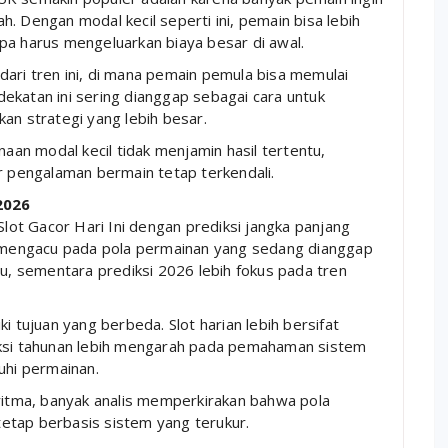
. Dengan modal kecil seperti ini, pemain bisa lebih
pa harus mengeluarkan biaya besar di awal.
ari tren ini, di mana pemain pemula bisa memulai
ekatan ini sering dianggap sebagai cara untuk
 strategi yang lebih besar.
an modal kecil tidak menjamin hasil tertentu,
ar pengalaman bermain tetap terkendali.
 2026
ot Gacor Hari Ini dengan prediksi jangka panjang
ya mengacu pada pola permainan yang sedang dianggap
tu, sementara prediksi 2026 lebih fokus pada tren
i tujuan yang berbeda. Slot harian lebih bersifat
iksi tahunan lebih mengarah pada pemahaman sistem
hi permainan.
tma, banyak analis memperkirakan bahwa pola
etap berbasis sistem yang terukur.