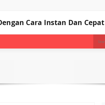
Dengan Cara Instan Dan Cepat
Search
for: