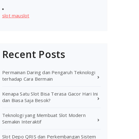
slot mauslot
Recent Posts
Permainan Daring dan Pengaruh Teknologi
terhadap Cara Bermain
Kenapa Satu Slot Bisa Terasa Gacor Hari Ini
dan Biasa Saja Besok?
Teknologi yang Membuat Slot Modern
Semakin Interaktif
Slot Depo QRIS dan Perkembangan Sistem