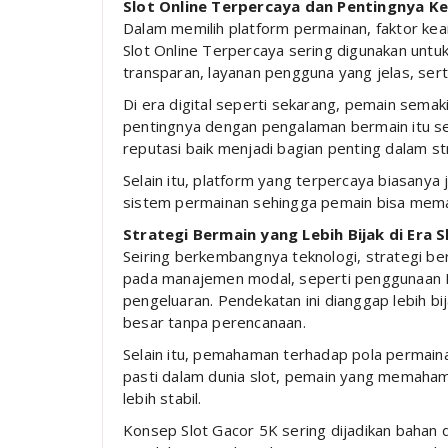
Slot Online Terpercaya dan Pentingnya 
Dalam memilih platform permainan, faktor keam
Slot Online Terpercaya sering digunakan unt
transparan, layanan pengguna yang jelas, sert
Di era digital seperti sekarang, pemain sema
pentingnya dengan pengalaman bermain itu send
reputasi baik menjadi bagian penting dalam st
Selain itu, platform yang terpercaya biasanya 
sistem permainan sehingga pemain bisa mema
Strategi Bermain yang Lebih Bijak di Era 
Seiring berkembangnya teknologi, strategi ber
pada manajemen modal, seperti penggunaan D
pengeluaran. Pendekatan ini dianggap lebih b
besar tanpa perencanaan.
Selain itu, pemahaman terhadap pola permaina
pasti dalam dunia slot, pemain yang memaham
lebih stabil.
Konsep Slot Gacor 5K sering dijadikan bahan 