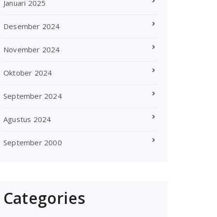
Januari 2025
Desember 2024
November 2024
Oktober 2024
September 2024
Agustus 2024
September 2000
Categories