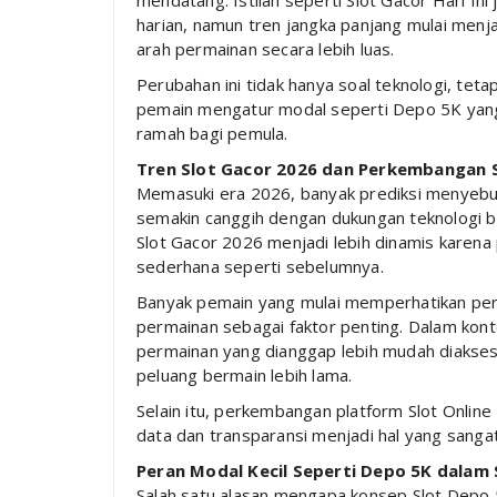
mendatang. Istilah seperti Slot Gacor Hari Ini
harian, namun tren jangka panjang mulai men
arah permainan secara lebih luas.
Perubahan ini tidak hanya soal teknologi, teta
pemain mengatur modal seperti Depo 5K yang 
ramah bagi pemula.
Tren Slot Gacor 2026 dan Perkembangan 
Memasuki era 2026, banyak prediksi menyeb
semakin canggih dengan dukungan teknologi b
Slot Gacor 2026 menjadi lebih dinamis karena 
sederhana seperti sebelumnya.
Banyak pemain yang mulai memperhatikan peru
permainan sebagai faktor penting. Dalam kontek
permainan yang dianggap lebih mudah diakse
peluang bermain lebih lama.
Selain itu, perkembangan platform Slot Onlin
data dan transparansi menjadi hal yang sangat p
Peran Modal Kecil Seperti Depo 5K dalam
Salah satu alasan mengapa konsep Slot Depo 