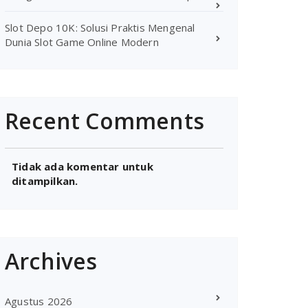
Slot Depo 10K: Solusi Praktis Mengenal
Dunia Slot Game Online Modern
Recent Comments
Tidak ada komentar untuk
ditampilkan.
Archives
Agustus 2026