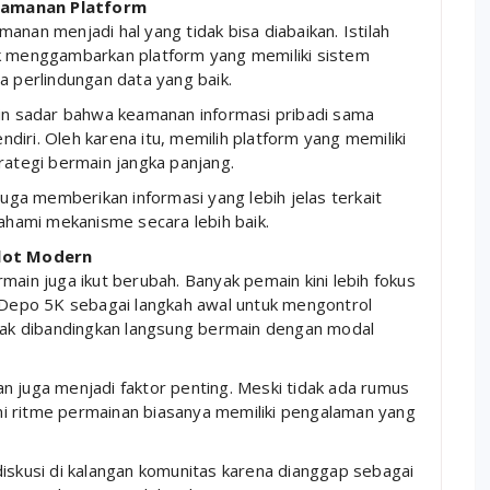
Keamanan Platform
anan menjadi hal yang tidak bisa diabaikan. Istilah
uk menggambarkan platform yang memiliki sistem
a perlindungan data yang baik.
kin sadar bahwa keamanan informasi pribadi sama
iri. Oleh karena itu, memilih platform yang memiliki
rategi bermain jangka panjang.
juga memberikan informasi yang lebih jelas terkait
hami mekanisme secara lebih baik.
Slot Modern
main juga ikut berubah. Banyak pemain kini lebih fokus
epo 5K sebagai langkah awal untuk mengontrol
ijak dibandingkan langsung bermain dengan modal
n juga menjadi faktor penting. Meski tidak ada rumus
i ritme permainan biasanya memiliki pengalaman yang
diskusi di kalangan komunitas karena dianggap sebagai