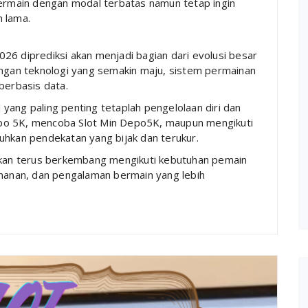
bermain dengan modal terbatas namun tetap ingin
 lama.
26 diprediksi akan menjadi bagian dari evolusi besar
ungan teknologi yang semakin maju, sistem permainan
berbasis data.
yang paling penting tetaplah pengelolaan diri dan
po 5K, mencoba Slot Min Depo5K, maupun mengikuti
uhkan pendekatan yang bijak dan terukur.
 akan terus berkembang mengikuti kebutuhan pemain
anan, dan pengalaman bermain yang lebih