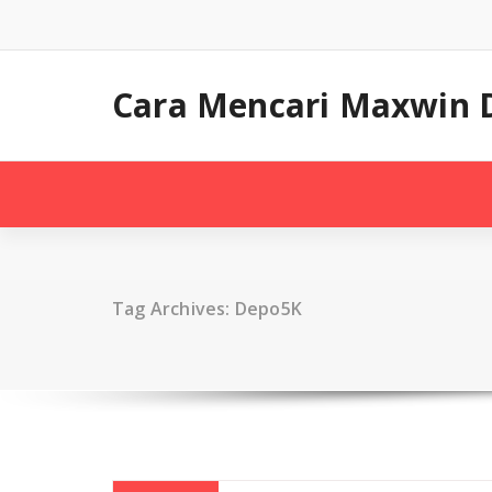
Skip
to
content
Cara Mencari Maxwin 
Tag Archives: Depo5K