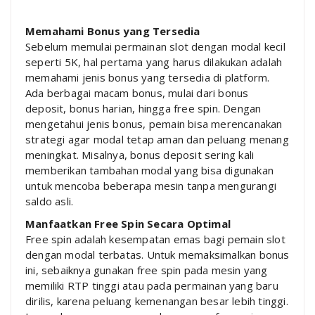
Memahami Bonus yang Tersedia
Sebelum memulai permainan slot dengan modal kecil
seperti 5K, hal pertama yang harus dilakukan adalah
memahami jenis bonus yang tersedia di platform.
Ada berbagai macam bonus, mulai dari bonus
deposit, bonus harian, hingga free spin. Dengan
mengetahui jenis bonus, pemain bisa merencanakan
strategi agar modal tetap aman dan peluang menang
meningkat. Misalnya, bonus deposit sering kali
memberikan tambahan modal yang bisa digunakan
untuk mencoba beberapa mesin tanpa mengurangi
saldo asli.
Manfaatkan Free Spin Secara Optimal
Free spin adalah kesempatan emas bagi pemain slot
dengan modal terbatas. Untuk memaksimalkan bonus
ini, sebaiknya gunakan free spin pada mesin yang
memiliki RTP tinggi atau pada permainan yang baru
dirilis, karena peluang kemenangan besar lebih tinggi.