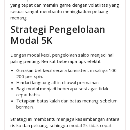
yang tepat dan memilih game dengan volatilitas yang
sesuai sangat membantu meningkatkan peluang
menang.
Strategi Pengelolaan
Modal 5K
Dengan modal kecil, pengelolaan saldo menjadi hal
paling penting. Berikut beberapa tips efektif:
Gunakan bet kecil secara konsisten, misalnya 100–
200 per spin.
Hindari langsung all-in di awal permainan.
Bagi modal menjadi beberapa sesi agar tidak
cepat habis.
Tetapkan batas kalah dan batas menang sebelum
bermain.
Strategi ini membantu menjaga keseimbangan antara
risiko dan peluang, sehingga modal 5k tidak cepat