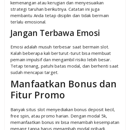
kemenangan atau kerugian dan menyesuaikan
strategi taruhan berikutnya. Catatan ini juga
membantu Anda tetap disiplin dan tidak bermain
terlalu emosional.
Jangan Terbawa Emosi
Emosi adalah musuh terbesar saat bermain slot.
Kalah beberapa kali berturut-turut bisa membuat
pemain impulsif dan mengambil risiko lebih besar.
Tetap tenang, patuhi batas modal, dan berhenti saat
sudah mencapai target.
Manfaatkan Bonus dan
Fitur Promo
Banyak situs slot menyediakan bonus deposit kecil,
free spin, atau promo harian. Dengan modal 5k,
memanfaatkan bonus ini bisa menambah kesempatan
menang tanpa harus menambah modal pribadi.