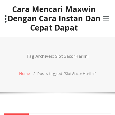
Skip
Cara Mencari Maxwin
to
content
Dengan Cara Instan Dan
Cepat Dapat
Tag Archives: SlotGacorHariIni
Home
/
Posts tagged "SlotGacorHariIni"