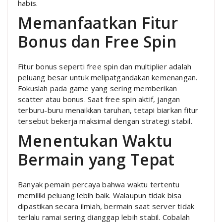
habis.
Memanfaatkan Fitur
Bonus dan Free Spin
Fitur bonus seperti free spin dan multiplier adalah
peluang besar untuk melipatgandakan kemenangan.
Fokuslah pada game yang sering memberikan
scatter atau bonus. Saat free spin aktif, jangan
terburu-buru menaikkan taruhan, tetapi biarkan fitur
tersebut bekerja maksimal dengan strategi stabil.
Menentukan Waktu
Bermain yang Tepat
Banyak pemain percaya bahwa waktu tertentu
memiliki peluang lebih baik. Walaupun tidak bisa
dipastikan secara ilmiah, bermain saat server tidak
terlalu ramai sering dianggap lebih stabil. Cobalah