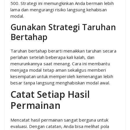
500. Strategi ini memungkinkan Anda bermain lebih
lama dan mengurangi risiko langsung kehabisan
modal.
Gunakan Strategi Taruhan
Bertahap
Taruhan bertahap berarti menaikkan taruhan secara
perlahan setelah beberapa kali kalah, dan
menurunkannya saat menang. Cara ini membantu
menjaga modal tetap aman sekaligus memberi
kesempatan untuk memperoleh kemenangan lebih
besar tanpa langsung menghabiskan modal awal.
Catat Setiap Hasil
Permainan
Mencatat hasil permainan sangat berguna untuk
evaluasi. Dengan catatan, Anda bisa melihat pola