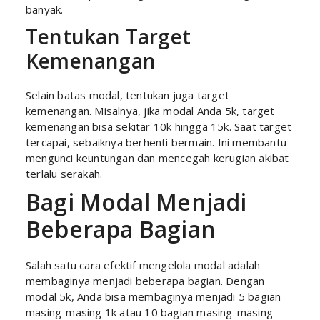
banyak.
Tentukan Target
Kemenangan
Selain batas modal, tentukan juga target
kemenangan. Misalnya, jika modal Anda 5k, target
kemenangan bisa sekitar 10k hingga 15k. Saat target
tercapai, sebaiknya berhenti bermain. Ini membantu
mengunci keuntungan dan mencegah kerugian akibat
terlalu serakah.
Bagi Modal Menjadi
Beberapa Bagian
Salah satu cara efektif mengelola modal adalah
membaginya menjadi beberapa bagian. Dengan
modal 5k, Anda bisa membaginya menjadi 5 bagian
masing-masing 1k atau 10 bagian masing-masing