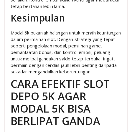
tetap bertahan lebih lama.
Kesimpulan
Modal 5k bukanlah halangan untuk meraih keuntungan
dalam permainan slot. Dengan strategi yang tepat
seperti pengelolaan modal, pemilihan game,
pemanfaatan bonus, dan kontrol emosi, peluang
untuk melipatgandakan saldo tetap terbuka. Ingat,
bermain dengan cerdas jauh lebih penting daripada
sekadar mengandalkan keberuntungan.
CARA EFEKTIF SLOT
DEPO 5K AGAR
MODAL 5K BISA
BERLIPAT GANDA