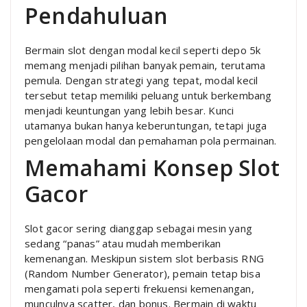
Pendahuluan
Bermain slot dengan modal kecil seperti depo 5k
memang menjadi pilihan banyak pemain, terutama
pemula. Dengan strategi yang tepat, modal kecil
tersebut tetap memiliki peluang untuk berkembang
menjadi keuntungan yang lebih besar. Kunci
utamanya bukan hanya keberuntungan, tetapi juga
pengelolaan modal dan pemahaman pola permainan.
Memahami Konsep Slot
Gacor
Slot gacor sering dianggap sebagai mesin yang
sedang “panas” atau mudah memberikan
kemenangan. Meskipun sistem slot berbasis RNG
(Random Number Generator), pemain tetap bisa
mengamati pola seperti frekuensi kemenangan,
munculnya scatter, dan bonus. Bermain di waktu