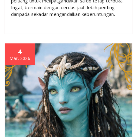
peluang untuk melipatgandakan saldo tetap terbuka.
Ingat, bermain dengan cerdas jauh lebih penting
daripada sekadar mengandalkan keberuntungan.
4
Mar, 2026