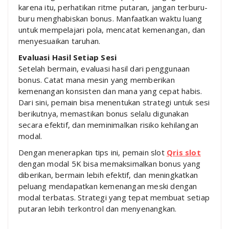
karena itu, perhatikan ritme putaran, jangan terburu-
buru menghabiskan bonus. Manfaatkan waktu luang
untuk mempelajari pola, mencatat kemenangan, dan
menyesuaikan taruhan.
Evaluasi Hasil Setiap Sesi
Setelah bermain, evaluasi hasil dari penggunaan
bonus. Catat mana mesin yang memberikan
kemenangan konsisten dan mana yang cepat habis.
Dari sini, pemain bisa menentukan strategi untuk sesi
berikutnya, memastikan bonus selalu digunakan
secara efektif, dan meminimalkan risiko kehilangan
modal.
Dengan menerapkan tips ini, pemain slot
Qris slot
dengan modal 5K bisa memaksimalkan bonus yang
diberikan, bermain lebih efektif, dan meningkatkan
peluang mendapatkan kemenangan meski dengan
modal terbatas. Strategi yang tepat membuat setiap
putaran lebih terkontrol dan menyenangkan.