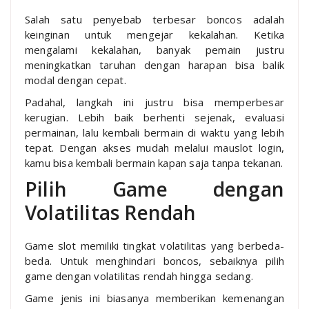
Salah satu penyebab terbesar boncos adalah
keinginan untuk mengejar kekalahan. Ketika
mengalami kekalahan, banyak pemain justru
meningkatkan taruhan dengan harapan bisa balik
modal dengan cepat.
Padahal, langkah ini justru bisa memperbesar
kerugian. Lebih baik berhenti sejenak, evaluasi
permainan, lalu kembali bermain di waktu yang lebih
tepat. Dengan akses mudah melalui mauslot login,
kamu bisa kembali bermain kapan saja tanpa tekanan.
Pilih Game dengan
Volatilitas Rendah
Game slot memiliki tingkat volatilitas yang berbeda-
beda. Untuk menghindari boncos, sebaiknya pilih
game dengan volatilitas rendah hingga sedang.
Game jenis ini biasanya memberikan kemenangan