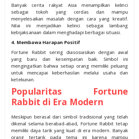
Banyak cerita rakyat Asia menampilkan kelinci
sebagai tokoh yang cerdas dan mampu
menyelesaikan masalah dengan cara yang kreatif.
Nilai ini menjadikan kelinci sebagai lambang
kebijaksanaan dalam menghadapi berbagai situasi.
4. Membawa Harapan Positif
Fortune Rabbit sering diasosiasikan dengan awal
yang baru dan kesempatan baik. Simbol ini
mengingatkan bahwa setiap orang memiliki peluang
untuk mencapai keberhasilan melalui usaha dan
ketekunan.
Popularitas Fortune
Rabbit di Era Modern
Meskipun berasal dari simbol tradisional yang telah
dikenal selama berabad-abad, Fortune Rabbit tetap
memiliki daya tarik yang kuat di era modern. Banyak
orang tertarik pada tema ini karena mampu