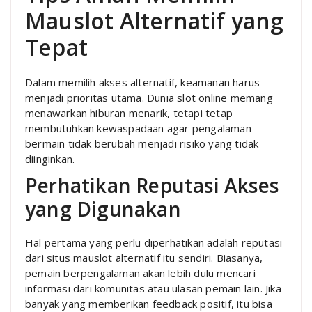
Mauslot Alternatif yang
Tepat
Dalam memilih akses alternatif, keamanan harus
menjadi prioritas utama. Dunia slot online memang
menawarkan hiburan menarik, tetapi tetap
membutuhkan kewaspadaan agar pengalaman
bermain tidak berubah menjadi risiko yang tidak
diinginkan.
Perhatikan Reputasi Akses
yang Digunakan
Hal pertama yang perlu diperhatikan adalah reputasi
dari situs mauslot alternatif itu sendiri. Biasanya,
pemain berpengalaman akan lebih dulu mencari
informasi dari komunitas atau ulasan pemain lain. Jika
banyak yang memberikan feedback positif, itu bisa