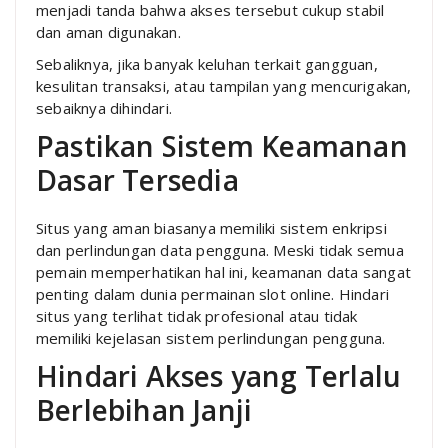
menjadi tanda bahwa akses tersebut cukup stabil
dan aman digunakan.
Sebaliknya, jika banyak keluhan terkait gangguan,
kesulitan transaksi, atau tampilan yang mencurigakan,
sebaiknya dihindari.
Pastikan Sistem Keamanan
Dasar Tersedia
Situs yang aman biasanya memiliki sistem enkripsi
dan perlindungan data pengguna. Meski tidak semua
pemain memperhatikan hal ini, keamanan data sangat
penting dalam dunia permainan slot online. Hindari
situs yang terlihat tidak profesional atau tidak
memiliki kejelasan sistem perlindungan pengguna.
Hindari Akses yang Terlalu
Berlebihan Janji