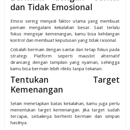
dan Tidak Emosional
Emosi sering menjadi faktor utama yang membuat
pemain mengalami kekalahan besar. Saat terlalu
fokus mengejar kemenangan, kamu bisa kehilangan
kontrol dan membuat keputusan yang tidak rasional.
Cobalah bermain dengan santai dan tetap fokus pada
strategi. Platform seperti mauslot alternatif
dirancang dengan tampilan yang nyaman, sehingga
kamu bisa bermain lebih rileks tanpa tekanan.
Tentukan Target
Kemenangan
Selain menetapkan batas kekalahan, kamu juga perlu
menentukan target kemenangan. Jika target sudah
tercapai, sebaiknya berhenti bermain dan simpan
hasilnya.