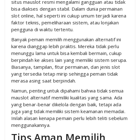
situs mauslot resmi mengalami gangguan atau tidak
bisa diakses dengan stabil. Dalam dunia permainan
slot online, hal seperti ini cukup umum terjadi karena
faktor teknis, pemeliharaan sistem, atau lonjakan
pengguna di waktu tertentu.
Banyak pemain memilih menggunakan alternatif ini
karena dianggap lebih praktis. Mereka tidak perlu
menunggu lama untuk bisa kembali bermain, cukup
berpindah ke akses lain yang memiliki sistem serupa.
Biasanya, tampilan, fitur permainan, dan jenis slot
yang tersedia tetap mirip sehingga pemain tidak
merasa asing saat berpindah.
Namun, penting untuk dipahami bahwa tidak semua
mauslot alternatif memiliki kualitas yang sama. Ada
yang benar-benar dikelola dengan baik, tetapi ada
juga yang tidak memiliki sistem keamanan memadai.
Inilah alasan kenapa pemain perlu lebih teliti sebelum
menggunakannya.
Tips Aman Memilih