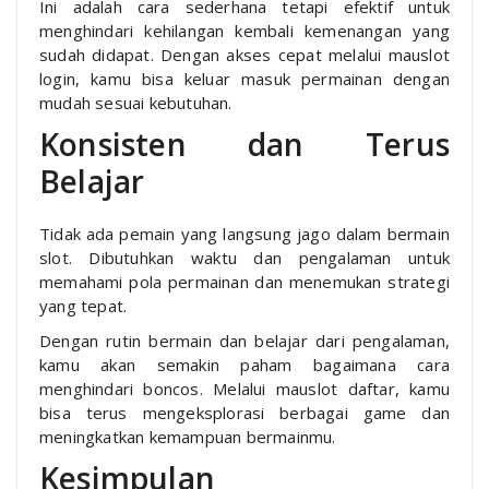
Ini adalah cara sederhana tetapi efektif untuk
menghindari kehilangan kembali kemenangan yang
sudah didapat. Dengan akses cepat melalui mauslot
login, kamu bisa keluar masuk permainan dengan
mudah sesuai kebutuhan.
Konsisten dan Terus
Belajar
Tidak ada pemain yang langsung jago dalam bermain
slot. Dibutuhkan waktu dan pengalaman untuk
memahami pola permainan dan menemukan strategi
yang tepat.
Dengan rutin bermain dan belajar dari pengalaman,
kamu akan semakin paham bagaimana cara
menghindari boncos. Melalui mauslot daftar, kamu
bisa terus mengeksplorasi berbagai game dan
meningkatkan kemampuan bermainmu.
Kesimpulan