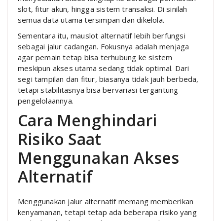
slot, fitur akun, hingga sistem transaksi. Di sinilah
semua data utama tersimpan dan dikelola.
Sementara itu, mauslot alternatif lebih berfungsi
sebagai jalur cadangan. Fokusnya adalah menjaga
agar pemain tetap bisa terhubung ke sistem
meskipun akses utama sedang tidak optimal. Dari
segi tampilan dan fitur, biasanya tidak jauh berbeda,
tetapi stabilitasnya bisa bervariasi tergantung
pengelolaannya.
Cara Menghindari
Risiko Saat
Menggunakan Akses
Alternatif
Menggunakan jalur alternatif memang memberikan
kenyamanan, tetapi tetap ada beberapa risiko yang