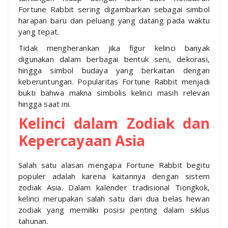
Fortune Rabbit sering digambarkan sebagai simbol
harapan baru dan peluang yang datang pada waktu
yang tepat.
Tidak mengherankan jika figur kelinci banyak
digunakan dalam berbagai bentuk seni, dekorasi,
hingga simbol budaya yang berkaitan dengan
keberuntungan. Popularitas Fortune Rabbit menjadi
bukti bahwa makna simbolis kelinci masih relevan
hingga saat ini.
Kelinci dalam Zodiak dan
Kepercayaan Asia
Salah satu alasan mengapa Fortune Rabbit begitu
populer adalah karena kaitannya dengan sistem
zodiak Asia. Dalam kalender tradisional Tiongkok,
kelinci merupakan salah satu dari dua belas hewan
zodiak yang memiliki posisi penting dalam siklus
tahunan.