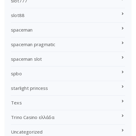
slot777
slot88
spaceman
spaceman pragmatic
spaceman slot
spbo
starlight princess
Texs
Trino Casino ελλάδα
Uncategorized