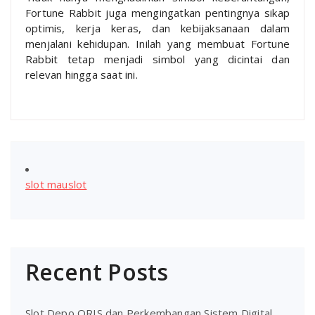
Fortune Rabbit juga mengingatkan pentingnya sikap
optimis, kerja keras, dan kebijaksanaan dalam
menjalani kehidupan. Inilah yang membuat Fortune
Rabbit tetap menjadi simbol yang dicintai dan
relevan hingga saat ini.
slot mauslot
Recent Posts
Slot Depo QRIS dan Perkembangan Sistem Digital