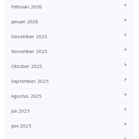
Februari 2026
Januari 2026
Desember 2025
November 2025
Oktober 2025
September 2025
Agustus 2025
Juli 2025
Juni 2025