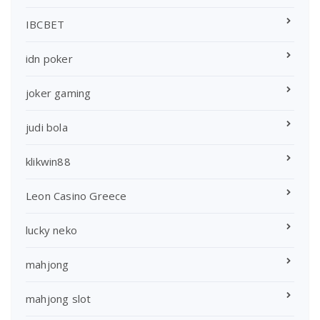
IBCBET
idn poker
joker gaming
judi bola
klikwin88
Leon Casino Greece
lucky neko
mahjong
mahjong slot