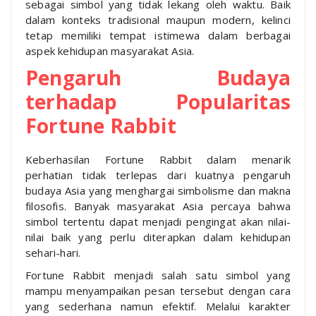
sebagai simbol yang tidak lekang oleh waktu. Baik
dalam konteks tradisional maupun modern, kelinci
tetap memiliki tempat istimewa dalam berbagai
aspek kehidupan masyarakat Asia.
Pengaruh Budaya
terhadap Popularitas
Fortune Rabbit
Keberhasilan Fortune Rabbit dalam menarik
perhatian tidak terlepas dari kuatnya pengaruh
budaya Asia yang menghargai simbolisme dan makna
filosofis. Banyak masyarakat Asia percaya bahwa
simbol tertentu dapat menjadi pengingat akan nilai-
nilai baik yang perlu diterapkan dalam kehidupan
sehari-hari.
Fortune Rabbit menjadi salah satu simbol yang
mampu menyampaikan pesan tersebut dengan cara
yang sederhana namun efektif. Melalui karakter