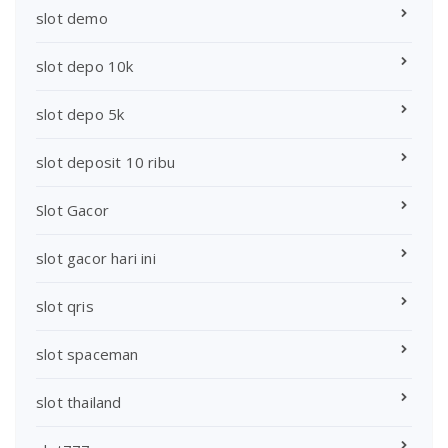
slot demo
slot depo 10k
slot depo 5k
slot deposit 10 ribu
Slot Gacor
slot gacor hari ini
slot qris
slot spaceman
slot thailand