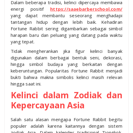
Dalam beberapa tradisi, kelinci dipercaya membawa
energi positif
https://saaebarberschool.com/
yang dapat membantu seseorang menghadapi
tantangan hidup dengan lebih baik. Kehadiran
Fortune Rabbit sering digambarkan sebagai simbol
harapan baru dan peluang yang datang pada waktu
yang tepat.
Tidak mengherankan jika figur kelinci banyak
digunakan dalam berbagai bentuk seni, dekorasi,
hingga simbol budaya yang berkaitan dengan
keberuntungan. Popularitas Fortune Rabbit menjadi
bukti bahwa makna simbolis kelinci masih relevan
hingga saat ini.
Kelinci dalam Zodiak dan
Kepercayaan Asia
Salah satu alasan mengapa Fortune Rabbit begitu
populer adalah karena kaitannya dengan sistem
zodiak Asia. Dalam kalender tradisional Tiongkok,