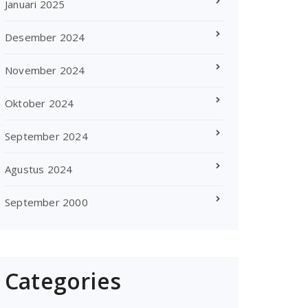
Januari 2025
Desember 2024
November 2024
Oktober 2024
September 2024
Agustus 2024
September 2000
Categories