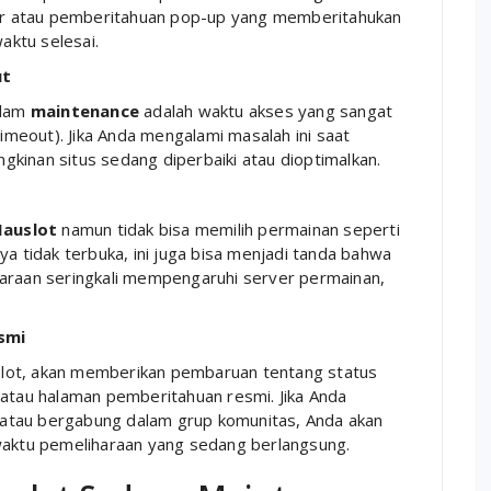
ner atau pemberitahuan pop-up yang memberitahukan
aktu selesai.
ut
alam
maintenance
adalah waktu akses yang sangat
imeout). Jika Anda mengalami masalah ini saat
inan situs sedang diperbaiki atau dioptimalkan.
auslot
namun tidak bisa memilih permainan seperti
a tidak terbuka, ini juga bisa menjadi tanda bahwa
haraan seringkali mempengaruhi server permainan,
esmi
uslot, akan memberikan pembaruan tentang status
 atau halaman pemberitahuan resmi. Jika Anda
 atau bergabung dalam grup komunitas, Anda akan
aktu pemeliharaan yang sedang berlangsung.