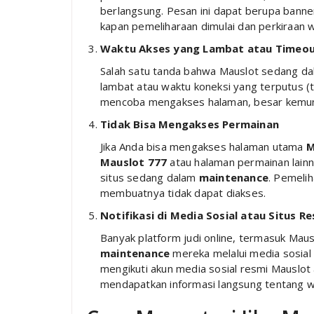
berlangsung. Pesan ini dapat berupa ban
kapan pemeliharaan dimulai dan perkiraan w
Waktu Akses yang Lambat atau Timeo
Salah satu tanda bahwa Mauslot sedang d
lambat atau waktu koneksi yang terputus (t
mencoba mengakses halaman, besar kemungk
Tidak Bisa Mengakses Permainan
Jika Anda bisa mengakses halaman utama
M
Mauslot 777
atau halaman permainan lainny
situs sedang dalam
maintenance
. Pemeli
membuatnya tidak dapat diakses.
Notifikasi di Media Sosial atau Situs R
Banyak platform judi online, termasuk Ma
maintenance
mereka melalui media sosial
mengikuti akun media sosial resmi Mauslot
mendapatkan informasi langsung tentang w