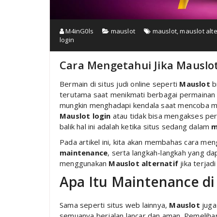
M4inG0ls
mauslot
mauslot
,
mauslot alte
login
Cara Mengetahui Jika Mauslo
Bermain di situs judi online seperti
Mauslot
b
terutama saat menikmati berbagai permainan 
mungkin menghadapi kendala saat mencoba me
Mauslot login
atau tidak bisa mengakses per
balik hal ini adalah ketika situs sedang dalam
m
Pada artikel ini, kita akan membahas cara me
maintenance
, serta langkah-langkah yang d
menggunakan
Mauslot alternatif
jika terjad
Apa Itu Maintenance di
Sama seperti situs web lainnya,
Mauslot
juga
semuanya berjalan lancar dan aman. Pemelihar