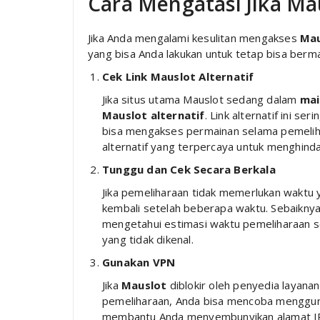
Cara Mengatasi Jika M
Jika Anda mengalami kesulitan mengakses
Mau
yang bisa Anda lakukan untuk tetap bisa berma
Cek Link Mauslot Alternatif
Jika situs utama Mauslot sedang dalam
mai
Mauslot alternatif
. Link alternatif ini s
bisa mengakses permainan selama pemeli
alternatif yang terpercaya untuk menghindar
Tunggu dan Cek Secara Berkala
Jika pemeliharaan tidak memerlukan wakt
kembali setelah beberapa waktu. Sebaiknya,
mengetahui estimasi waktu pemeliharaan se
yang tidak dikenal.
Gunakan VPN
Jika
Mauslot
diblokir oleh penyedia layana
pemeliharaan, Anda bisa mencoba mengguna
membantu Anda menyembunyikan alamat IP