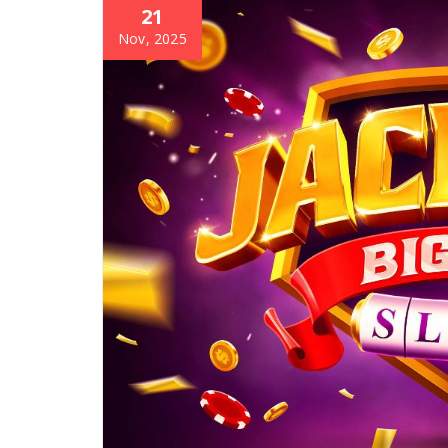
21
Nov, 2025