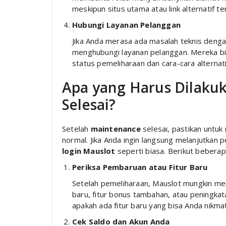
meskipun situs utama atau link alternatif te
Hubungi Layanan Pelanggan
Jika Anda merasa ada masalah teknis denga
menghubungi layanan pelanggan. Mereka bi
status pemeliharaan dan cara-cara alternat
Apa yang Harus Dilaku
Selesai?
Setelah
maintenance
selesai, pastikan untu
normal. Jika Anda ingin langsung melanjutkan
login Mauslot
seperti biasa. Berikut beberap
Periksa Pembaruan atau Fitur Baru
Setelah pemeliharaan, Mauslot mungkin me
baru, fitur bonus tambahan, atau peningka
apakah ada fitur baru yang bisa Anda nikmat
Cek Saldo dan Akun Anda