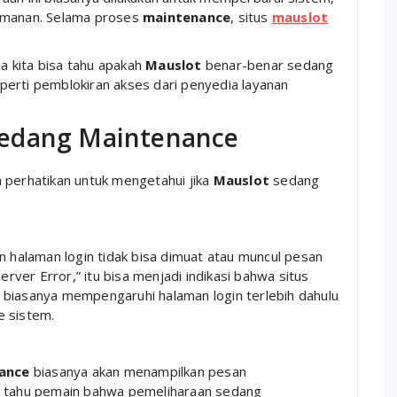
eamanan. Selama proses
maintenance
, situs
mauslot
 kita bisa tahu apakah
Mauslot
benar-benar sedang
eperti pemblokiran akses dari penyedia layanan
Sedang Maintenance
 perhatikan untuk mengetahui jika
Mauslot
sedang
 halaman login tidak bisa dimuat atau muncul pesan
rver Error,” itu bisa menjadi indikasi bahwa situs
 biasanya mempengaruhi halaman login terlebih dahulu
e sistem.
ance
biasanya akan menampilkan pesan
 tahu pemain bahwa pemeliharaan sedang