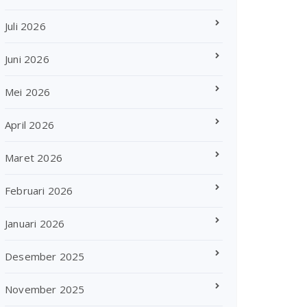
Juli 2026
Juni 2026
Mei 2026
April 2026
Maret 2026
Februari 2026
Januari 2026
Desember 2025
November 2025