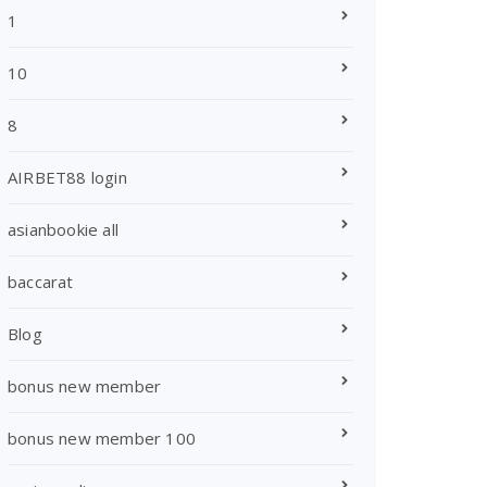
1
10
8
AIRBET88 login
asianbookie all
baccarat
Blog
bonus new member
bonus new member 100