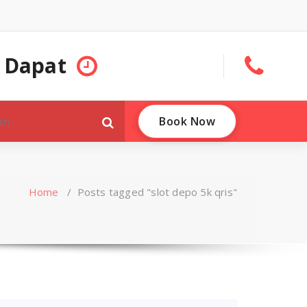
 Dapat
Book Now
Home
/
Posts tagged "slot depo 5k qris"