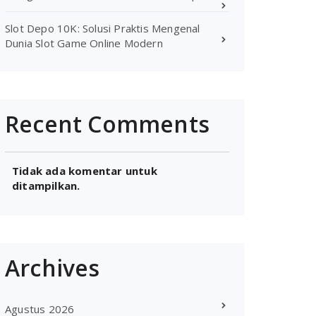
Slot Depo 10K: Solusi Praktis Mengenal
Dunia Slot Game Online Modern
Recent Comments
Tidak ada komentar untuk
ditampilkan.
Archives
Agustus 2026