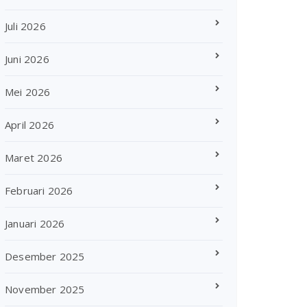
Juli 2026
Juni 2026
Mei 2026
April 2026
Maret 2026
Februari 2026
Januari 2026
Desember 2025
November 2025