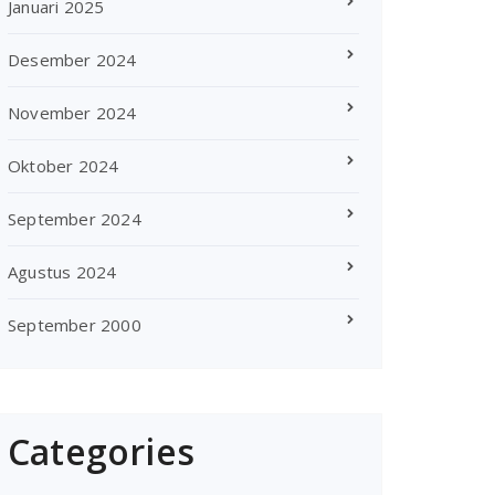
Januari 2025
Desember 2024
November 2024
Oktober 2024
September 2024
Agustus 2024
September 2000
Categories