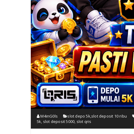
M4inG0ls
slot depo 5k
,
slot deposit 10 ribu
5k
,
slot deposit 5000
,
slot qris