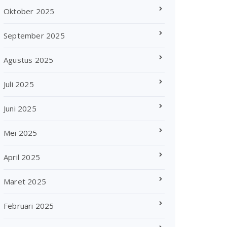
Oktober 2025
September 2025
Agustus 2025
Juli 2025
Juni 2025
Mei 2025
April 2025
Maret 2025
Februari 2025