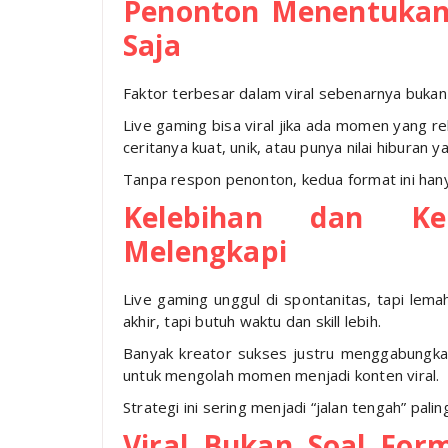
Penonton Menentukan 
Saja
Faktor terbesar dalam viral sebenarnya bukan
Live gaming bisa viral jika ada momen yang rela
ceritanya kuat, unik, atau punya nilai hiburan ya
Tanpa respon penonton, kedua format ini hany
Kelebihan dan Ke
Melengkapi
Live gaming unggul di spontanitas, tapi lemah 
akhir, tapi butuh waktu dan skill lebih.
Banyak kreator sukses justru menggabungkan
untuk mengolah momen menjadi konten viral.
Strategi ini sering menjadi “jalan tengah” paling
Viral Bukan Soal For