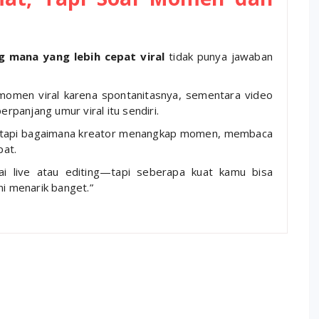
g mana yang lebih cepat viral
tidak punya jawaban
momen viral karena spontanitasnya, sementara video
panjang umur viral itu sendiri.
, tapi bagaimana kreator menangkap momen, membaca
pat.
kai live atau editing—tapi seberapa kuat kamu bisa
ni menarik banget.”