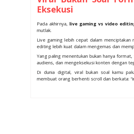
Eksekusi
Pada akhirnya,
live gaming vs video editin
mutlak.
Live gaming lebih cepat dalam menciptakan 
editing lebih kuat dalam mengemas dan memper
Yang paling menentukan bukan hanya format
audiens, dan mengeksekusi konten dengan te
Di dunia digital, viral bukan soal kamu pa
membuat orang berhenti scroll dan berkata: “i