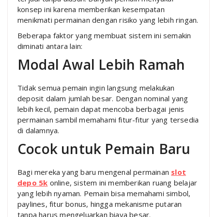
konsep ini karena memberikan kesempatan
menikmati permainan dengan risiko yang lebih ringan.
Beberapa faktor yang membuat sistem ini semakin
diminati antara lain:
Modal Awal Lebih Ramah
Tidak semua pemain ingin langsung melakukan
deposit dalam jumlah besar. Dengan nominal yang
lebih kecil, pemain dapat mencoba berbagai jenis
permainan sambil memahami fitur-fitur yang tersedia
di dalamnya.
Cocok untuk Pemain Baru
Bagi mereka yang baru mengenal permainan
slot
depo 5k
online, sistem ini memberikan ruang belajar
yang lebih nyaman. Pemain bisa memahami simbol,
paylines, fitur bonus, hingga mekanisme putaran
tanpa harus mengeluarkan biaya besar.