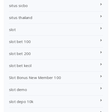
situs sicbo
situs thailand
slot
slot bet 100
slot bet 200
slot bet kecil
Slot Bonus New Member 100
slot demo
slot depo 10k