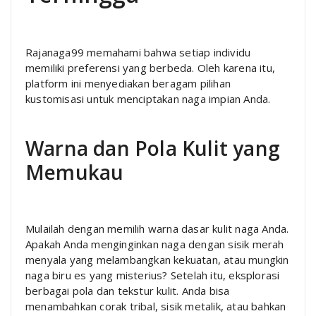
Rajanaga99 memahami bahwa setiap individu
memiliki preferensi yang berbeda. Oleh karena itu,
platform ini menyediakan beragam pilihan
kustomisasi untuk menciptakan naga impian Anda.
Warna dan Pola Kulit yang
Memukau
Mulailah dengan memilih warna dasar kulit naga Anda.
Apakah Anda menginginkan naga dengan sisik merah
menyala yang melambangkan kekuatan, atau mungkin
naga biru es yang misterius? Setelah itu, eksplorasi
berbagai pola dan tekstur kulit. Anda bisa
menambahkan corak tribal, sisik metalik, atau bahkan