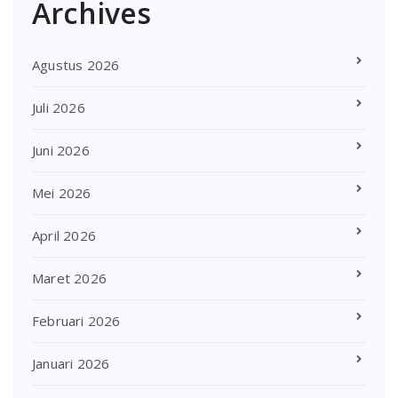
Archives
Agustus 2026
Juli 2026
Juni 2026
Mei 2026
April 2026
Maret 2026
Februari 2026
Januari 2026