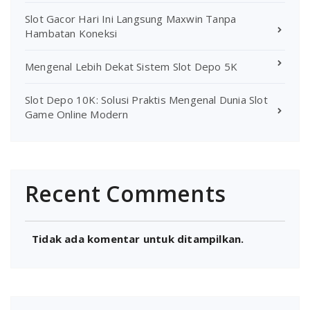
Slot Gacor Hari Ini Langsung Maxwin Tanpa
Hambatan Koneksi
Mengenal Lebih Dekat Sistem Slot Depo 5K
Slot Depo 10K: Solusi Praktis Mengenal Dunia Slot
Game Online Modern
Recent Comments
Tidak ada komentar untuk ditampilkan.