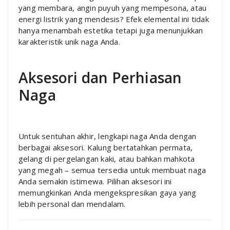
yang membara, angin puyuh yang mempesona, atau
energi listrik yang mendesis? Efek elemental ini tidak
hanya menambah estetika tetapi juga menunjukkan
karakteristik unik naga Anda.
Aksesori dan Perhiasan
Naga
Untuk sentuhan akhir, lengkapi naga Anda dengan
berbagai aksesori. Kalung bertatahkan permata,
gelang di pergelangan kaki, atau bahkan mahkota
yang megah – semua tersedia untuk membuat naga
Anda semakin istimewa. Pilihan aksesori ini
memungkinkan Anda mengekspresikan gaya yang
lebih personal dan mendalam.