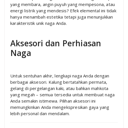
yang membara, angin puyuh yang mempesona, atau
energi listrik yang mendesis? Efek elemental ini tidak
hanya menambah estetika tetapi juga menunjukkan
karakteristik unik naga Anda.
Aksesori dan Perhiasan
Naga
Untuk sentuhan akhir, lengkapi naga Anda dengan
berbagai aksesori. Kalung bertatahkan permata,
gelang di pergelangan kaki, atau bahkan mahkota
yang megah – semua tersedia untuk membuat naga
Anda semakin istimewa. Pilihan aksesori ini
memungkinkan Anda mengekspresikan gaya yang
lebih personal dan mendalam.