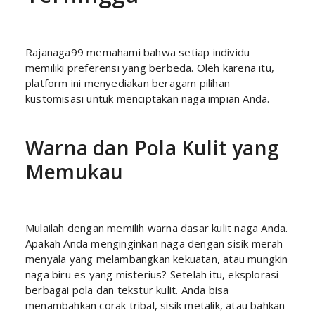
Rajanaga99 memahami bahwa setiap individu
memiliki preferensi yang berbeda. Oleh karena itu,
platform ini menyediakan beragam pilihan
kustomisasi untuk menciptakan naga impian Anda.
Warna dan Pola Kulit yang
Memukau
Mulailah dengan memilih warna dasar kulit naga Anda.
Apakah Anda menginginkan naga dengan sisik merah
menyala yang melambangkan kekuatan, atau mungkin
naga biru es yang misterius? Setelah itu, eksplorasi
berbagai pola dan tekstur kulit. Anda bisa
menambahkan corak tribal, sisik metalik, atau bahkan