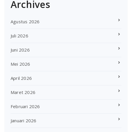
Archives
Agustus 2026
Juli 2026
Juni 2026
Mei 2026
April 2026
Maret 2026
Februari 2026
Januari 2026