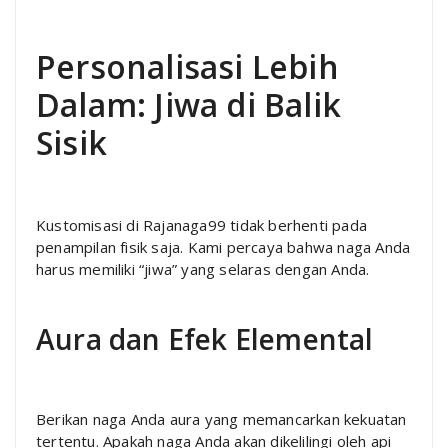
Personalisasi Lebih
Dalam: Jiwa di Balik
Sisik
Kustomisasi di Rajanaga99 tidak berhenti pada
penampilan fisik saja. Kami percaya bahwa naga Anda
harus memiliki “jiwa” yang selaras dengan Anda.
Aura dan Efek Elemental
Berikan naga Anda aura yang memancarkan kekuatan
tertentu. Apakah naga Anda akan dikelilingi oleh api