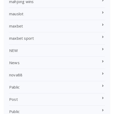
mahjong wins
mauslot
maxbet
maxbet sport
NEW
News
nova88
Pablic
Post
Public