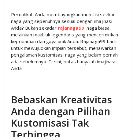
Pernahkah Anda membayangkan memiliki seekor
naga yang sepenuhnya sesuai dengan imajinasi
Anda? Bukan sekadar
rajanaga99
naga biasa,
melainkan makhluk legendaris yang mencerminkan
kepribadian dan gaya unik Anda. Rajanaga99 hadir
untuk mewujudkan impian tersebut, menawarkan
pengalaman kustomisasi naga yang belum pernah
ada sebelumnya. Di sini, batas hanyalah imajinasi
Anda.
Bebaskan Kreativitas
Anda dengan Pilihan
Kustomisasi Tak
Terhingga