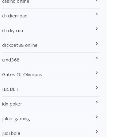
casino online
chickenroad
chicky run
clickbet88 online
cmd368
Gates Of Olympus
IBCBET
idn poker
joker gaming
judi bola