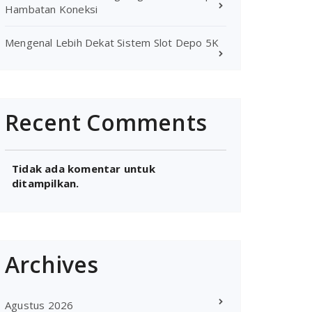
Hambatan Koneksi
Mengenal Lebih Dekat Sistem Slot Depo 5K
Recent Comments
Tidak ada komentar untuk
ditampilkan.
Archives
Agustus 2026