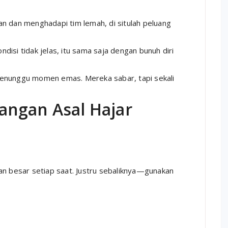
n dan menghadapi tim lemah, di situlah peluang
isi tidak jelas, itu sama saja dengan bunuh diri
menunggu momen emas. Mereka sabar, tapi sekali
angan Asal Hajar
an besar setiap saat. Justru sebaliknya—gunakan