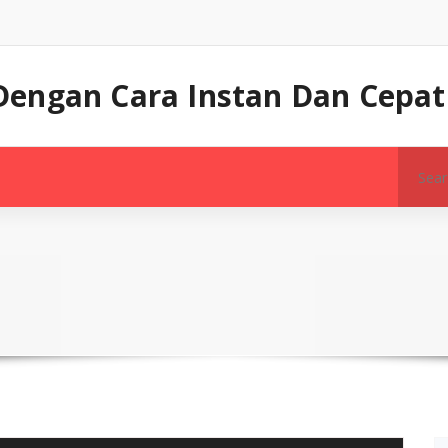
Dengan Cara Instan Dan Cepat
Search
for: