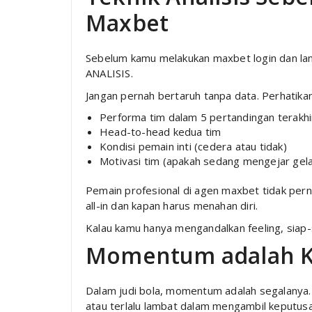
Maxbet
Sebelum kamu melakukan maxbet login dan lan
ANALISIS.
Jangan pernah bertaruh tanpa data. Perhatikan
Performa tim dalam 5 pertandingan terakhi
Head-to-head kedua tim
Kondisi pemain inti (cedera atau tidak)
Motivasi tim (apakah sedang mengejar gelar
Pemain profesional di agen maxbet tidak pern
all-in dan kapan harus menahan diri.
Kalau kamu hanya mengandalkan feeling, siap-
Momentum adalah K
Dalam judi bola, momentum adalah segalanya.
atau terlalu lambat dalam mengambil keputusa