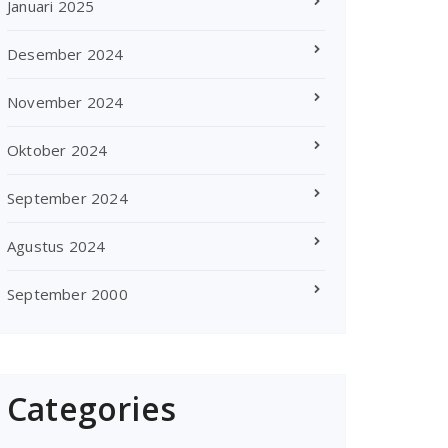
Januari 2025
Desember 2024
November 2024
Oktober 2024
September 2024
Agustus 2024
September 2000
Categories