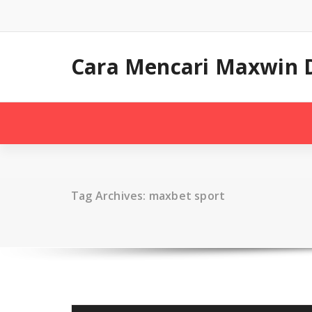
Skip
to
content
Cara Mencari Maxwin 
Tag Archives: maxbet sport