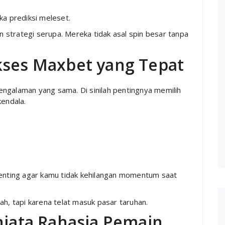
ka prediksi meleset.
strategi serupa. Mereka tidak asal spin besar tanpa
kses Maxbet yang Tepat
ngalaman yang sama. Di sinilah pentingnya memilih
kendala.
penting agar kamu tidak kehilangan momentum saat
ah, tapi karena telat masuk pasar taruhan.
njata Rahasia Pemain