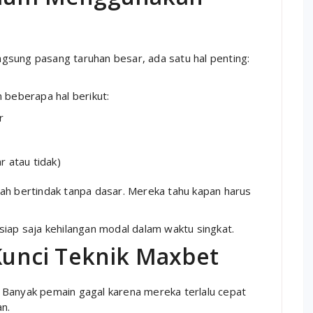
gsung pasang taruhan besar, ada satu hal penting:
 beberapa hal berikut:
r
 atau tidak)
ah bertindak tanpa dasar. Mereka tahu kapan harus
siap saja kehilangan modal dalam waktu singkat.
unci Teknik Maxbet
 Banyak pemain gagal karena mereka terlalu cepat
n.