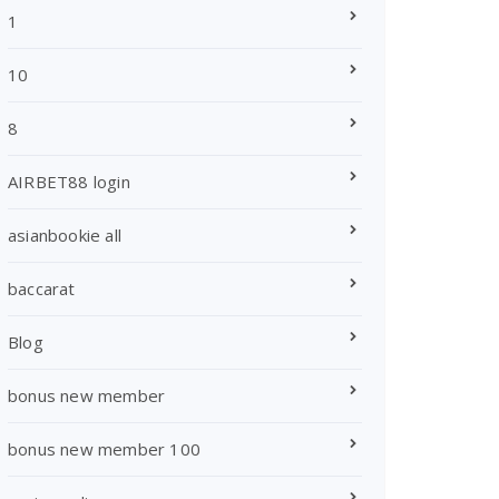
1
10
8
AIRBET88 login
asianbookie all
baccarat
Blog
bonus new member
bonus new member 100