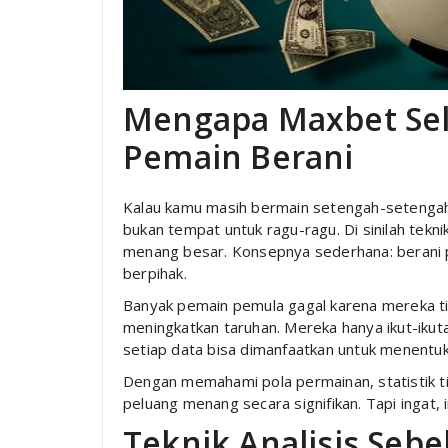
Mengapa Maxbet Sela
Pemain Berani
Kalau kamu masih bermain setengah-setengah, 
bukan tempat untuk ragu-ragu. Di sinilah tekni
menang besar. Konsepnya sederhana: berani 
berpihak.
Banyak pemain pemula gagal karena mereka t
meningkatkan taruhan. Mereka hanya ikut-ikutan 
setiap data bisa dimanfaatkan untuk menentuk
Dengan memahami pola permainan, statistik 
peluang menang secara signifikan. Tapi ingat, 
Teknik Analisis Se