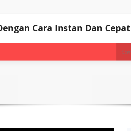
Dengan Cara Instan Dan Cepat
Search
for: