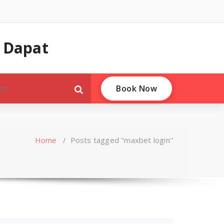
 Dapat
Book Now
Home
/
Posts tagged "maxbet login"