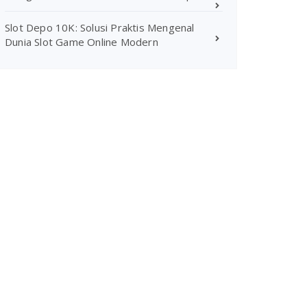
Slot Depo 10K: Solusi Praktis Mengenal
Dunia Slot Game Online Modern
Recent Comments
Tidak ada komentar untuk
ditampilkan.
Archives
Agustus 2026