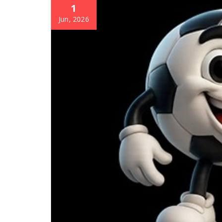
1
Jun, 2026