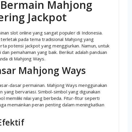
 Bermain Mahjong
ering Jackpot
nan slot online yang sangat populer di Indonesia.
terletak pada tema tradisional Mahjong yang
rta potensi jackpot yang menggiurkan. Namun, untuk
i dan pemahaman yang baik. Berikut adalah panduan
Anda di Mahjong Ways.
sar Mahjong Ways
asar-dasar permainan. Mahjong Ways menggunakan
 yang bervariasi. Simbol-simbol yang digunakan
ol memiliki nilai yang berbeda. Fitur-fitur seperti
) juga memainkan peran penting dalam meningkatkan
fektif