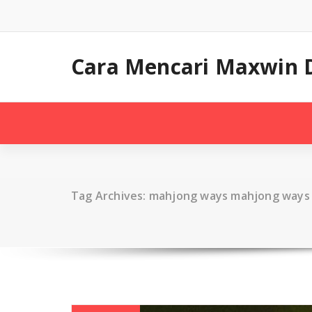
Skip
to
content
Cara Mencari Maxwin 
Tag Archives: mahjong ways mahjong ways