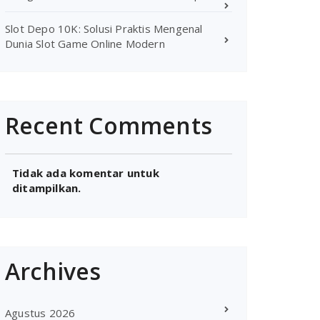
Slot Depo 10K: Solusi Praktis Mengenal
Dunia Slot Game Online Modern
Recent Comments
Tidak ada komentar untuk
ditampilkan.
Archives
Agustus 2026