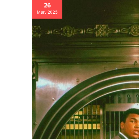
26
Mar, 2025