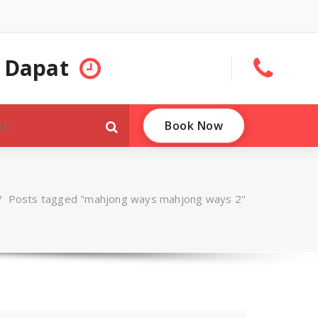
 Dapat
Book Now
/
Posts tagged "mahjong ways mahjong ways 2"