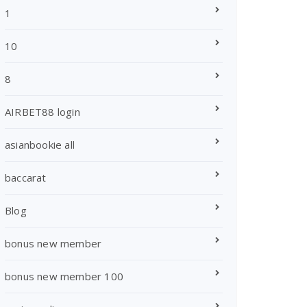
1
10
8
AIRBET88 login
asianbookie all
baccarat
Blog
bonus new member
bonus new member 100