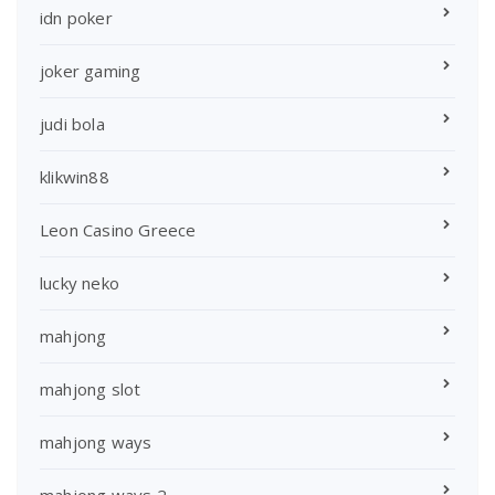
idn poker
joker gaming
judi bola
klikwin88
Leon Casino Greece
lucky neko
mahjong
mahjong slot
mahjong ways
mahjong ways 2