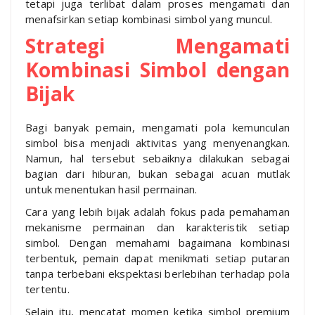
tetapi juga terlibat dalam proses mengamati dan
menafsirkan setiap kombinasi simbol yang muncul.
Strategi Mengamati
Kombinasi Simbol dengan
Bijak
Bagi banyak pemain, mengamati pola kemunculan
simbol bisa menjadi aktivitas yang menyenangkan.
Namun, hal tersebut sebaiknya dilakukan sebagai
bagian dari hiburan, bukan sebagai acuan mutlak
untuk menentukan hasil permainan.
Cara yang lebih bijak adalah fokus pada pemahaman
mekanisme permainan dan karakteristik setiap
simbol. Dengan memahami bagaimana kombinasi
terbentuk, pemain dapat menikmati setiap putaran
tanpa terbebani ekspektasi berlebihan terhadap pola
tertentu.
Selain itu, mencatat momen ketika simbol premium