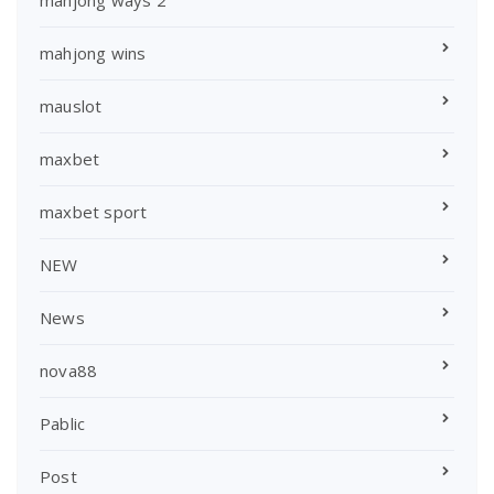
mahjong wins
mauslot
maxbet
maxbet sport
NEW
News
nova88
Pablic
Post