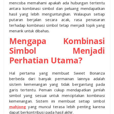
mencoba memahami apakah ada hubungan tertentu
antara kombinasi simbol dan peluang mendapatkan
hasil yang lebih menguntungkan. Walaupun setiap
putaran berjalan secara acak, rasa penasaran
terhadap kombinasi simbol tetap menjadi topik yang
menarik untuk dibahas.
Mengapa Kombinasi
Simbol Menjadi
Perhatian Utama?
Hal pertama yang membuat Sweet Bonanza
berbeda dari banyak permainan lainnya adalah
sistem kemenangan yang tidak bergantung pada
garis tertentu. Pemain cukup mendapatkan jumlah
simbol yang sesuai untuk menciptakan kombinasi
kemenangan. Sistem ini membuat setiap simbol
mahjong
yang muncul terasa lebih penting karena
dapat berkontribusi pada hasil akhir.