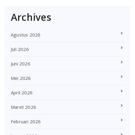
Archives
Agustus 2026
Juli 2026
Juni 2026
Mei 2026
April 2026
Maret 2026
Februari 2026