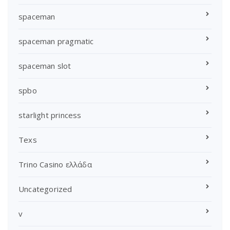
spaceman
spaceman pragmatic
spaceman slot
spbo
starlight princess
Texs
Trino Casino ελλάδα
Uncategorized
v