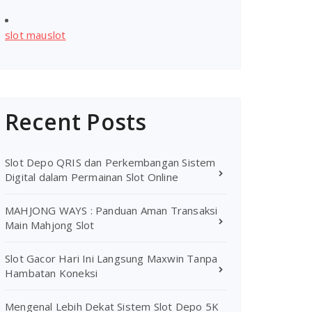
slot mauslot
Recent Posts
Slot Depo QRIS dan Perkembangan Sistem
Digital dalam Permainan Slot Online
MAHJONG WAYS : Panduan Aman Transaksi
Main Mahjong Slot
Slot Gacor Hari Ini Langsung Maxwin Tanpa
Hambatan Koneksi
Mengenal Lebih Dekat Sistem Slot Depo 5K