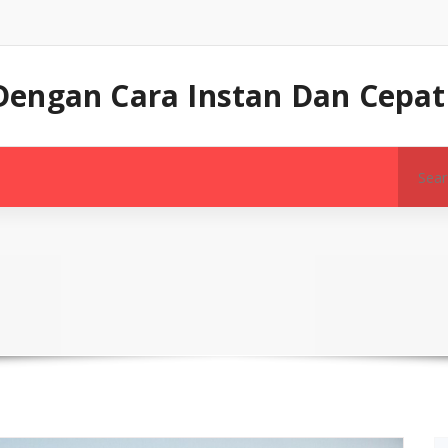
Dengan Cara Instan Dan Cepat
Search
for: