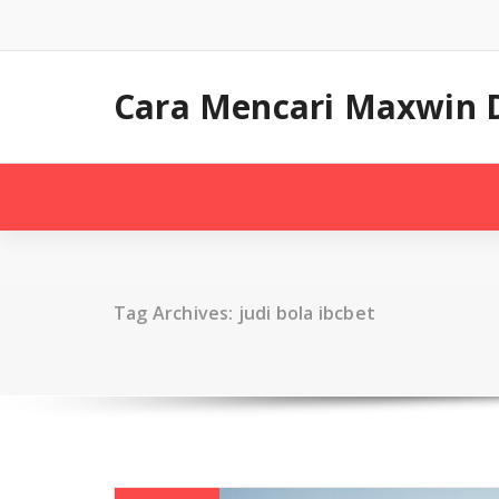
Skip
to
content
Cara Mencari Maxwin 
Tag Archives: judi bola ibcbet