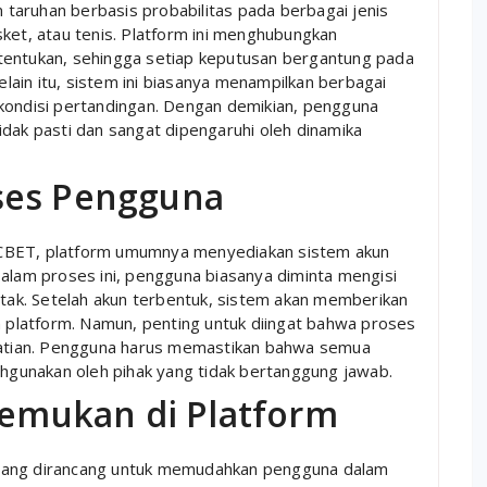
taruhan berbasis probabilitas pada berbagai jenis
sket, atau tenis. Platform ini menghubungkan
tentukan, sehingga setiap keputusan bergantung pada
Selain itu, sistem ini biasanya menampilkan berbagai
 kondisi pertandingan. Dengan demikian, pengguna
idak pasti dan sangat dipengaruhi oleh dinamika
ses Pengguna
BCBET, platform umumnya menyediakan sistem akun
Dalam proses ini, pengguna biasanya diminta mengisi
ntak. Setelah akun terbentuk, sistem akan memberikan
m platform. Namun, penting untuk diingat bahwa proses
-hatian. Pengguna harus memastikan bahwa semua
ahgunakan oleh pihak yang tidak bertanggung jawab.
itemukan di Platform
 yang dirancang untuk memudahkan pengguna dalam