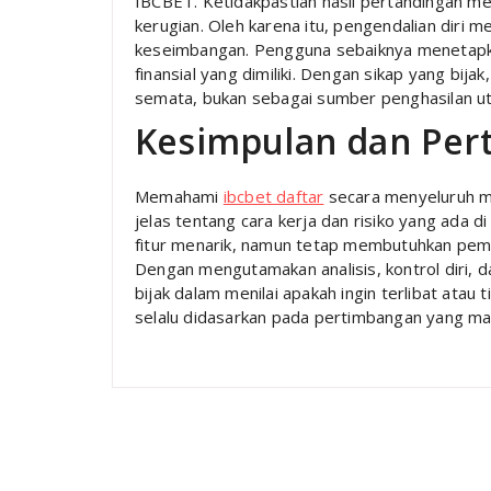
IBCBET. Ketidakpastian hasil pertandingan 
kerugian. Oleh karena itu, pengendalian diri 
keseimbangan. Pengguna sebaiknya menetapka
finansial yang dimiliki. Dengan sikap yang bija
semata, bukan sebagai sumber penghasilan u
Kesimpulan dan Per
Memahami
ibcbet daftar
secara menyeluruh 
jelas tentang cara kerja dan risiko yang ada
fitur menarik, namun tetap membutuhkan pem
Dengan mengutamakan analisis, kontrol diri, d
bijak dalam menilai apakah ingin terlibat atau 
selalu didasarkan pada pertimbangan yang m