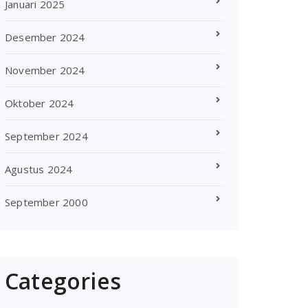
Januari 2025
Desember 2024
November 2024
Oktober 2024
September 2024
Agustus 2024
September 2000
Categories