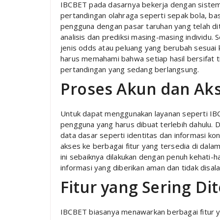
IBCBET pada dasarnya bekerja dengan sistem 
pertandingan olahraga seperti sepak bola, ba
pengguna dengan pasar taruhan yang telah di
analisis dan prediksi masing-masing individu. 
jenis odds atau peluang yang berubah sesuai
harus memahami bahwa setiap hasil bersifat t
pertandingan yang sedang berlangsung.
Proses Akun dan Ak
Untuk dapat menggunakan layanan seperti I
pengguna yang harus dibuat terlebih dahulu. 
data dasar seperti identitas dan informasi ko
akses ke berbagai fitur yang tersedia di dala
ini sebaiknya dilakukan dengan penuh kehati
informasi yang diberikan aman dan tidak disal
Fitur yang Sering D
IBCBET biasanya menawarkan berbagai fitur