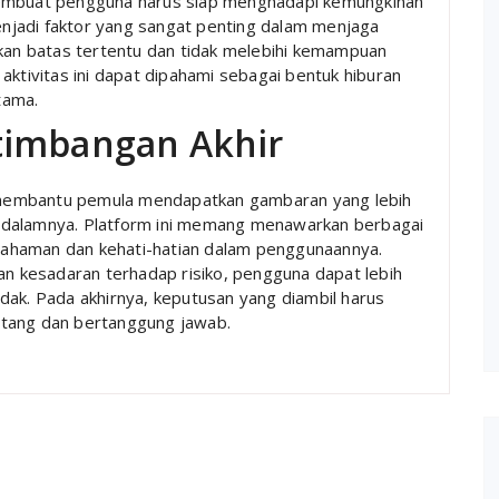
membuat pengguna harus siap menghadapi kemungkinan
menjadi faktor yang sangat penting dalam menjaga
n batas tertentu dan tidak melebihi kemampuan
k, aktivitas ini dapat dipahami sebagai bentuk hiburan
tama.
timbangan Akhir
membantu pemula mendapatkan gambaran yang lebih
 di dalamnya. Platform ini memang menawarkan berbagai
ahaman dan kehati-hatian dalam penggunaannya.
an kesadaran terhadap risiko, pengguna dapat lebih
tidak. Pada akhirnya, keputusan yang diambil harus
atang dan bertanggung jawab.