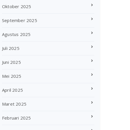
Oktober 2025
September 2025
Agustus 2025
Juli 2025
Juni 2025
Mei 2025
April 2025
Maret 2025
Februari 2025