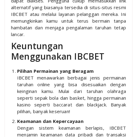
dapat diakses. Pengguna cukup memasukkan link
alternatif yang biasanya tersedia di situs-situs resmi
IBCBET atau melalui layanan pelanggan mereka. Ini
memungkinkan kamu untuk terus bermain tanpa
hambatan dan menjaga pengalaman taruhan tetap
lancar.
Keuntungan
Menggunakan IBCBET
Pilihan Permainan yang Beragam
IBCBET menawarkan berbagai jenis permainan
taruhan online yang bisa disesuaikan dengan
keinginan kamu. Mulai dari taruhan olahraga
seperti sepak bola dan basket, hingga permainan
kasino seperti baccarat dan blackjack. Banyak
pilihan, banyak keseruan!
Keamanan dan Kepercayaan
Dengan sistem keamanan berlapis, IBCBET
menjamin keamanan data pribadi dan transaksi