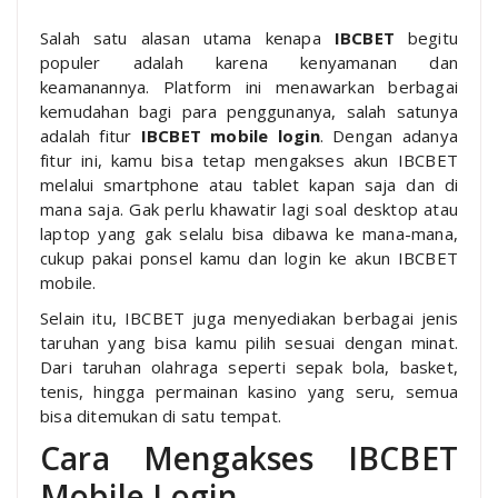
Salah satu alasan utama kenapa
IBCBET
begitu
populer adalah karena kenyamanan dan
keamanannya. Platform ini menawarkan berbagai
kemudahan bagi para penggunanya, salah satunya
adalah fitur
IBCBET mobile login
. Dengan adanya
fitur ini, kamu bisa tetap mengakses akun IBCBET
melalui smartphone atau tablet kapan saja dan di
mana saja. Gak perlu khawatir lagi soal desktop atau
laptop yang gak selalu bisa dibawa ke mana-mana,
cukup pakai ponsel kamu dan login ke akun IBCBET
mobile.
Selain itu, IBCBET juga menyediakan berbagai jenis
taruhan yang bisa kamu pilih sesuai dengan minat.
Dari taruhan olahraga seperti sepak bola, basket,
tenis, hingga permainan kasino yang seru, semua
bisa ditemukan di satu tempat.
Cara Mengakses IBCBET
Mobile Login