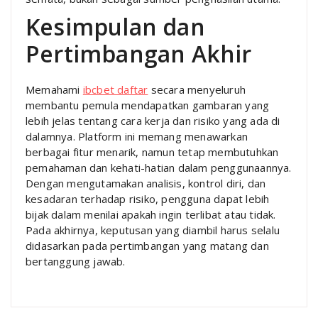
Kesimpulan dan
Pertimbangan Akhir
Memahami
ibcbet daftar
secara menyeluruh
membantu pemula mendapatkan gambaran yang
lebih jelas tentang cara kerja dan risiko yang ada di
dalamnya. Platform ini memang menawarkan
berbagai fitur menarik, namun tetap membutuhkan
pemahaman dan kehati-hatian dalam penggunaannya.
Dengan mengutamakan analisis, kontrol diri, dan
kesadaran terhadap risiko, pengguna dapat lebih
bijak dalam menilai apakah ingin terlibat atau tidak.
Pada akhirnya, keputusan yang diambil harus selalu
didasarkan pada pertimbangan yang matang dan
bertanggung jawab.