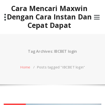
Skip
Cara Mencari Maxwin
to
content
Dengan Cara Instan Dan
Cepat Dapat
Tag Archives: IBCBET login
Home
/
Posts tagged "IBCBET login"