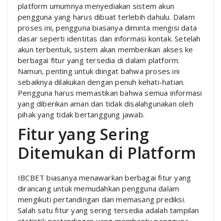
platform umumnya menyediakan sistem akun
pengguna yang harus dibuat terlebih dahulu. Dalam
proses ini, pengguna biasanya diminta mengisi data
dasar seperti identitas dan informasi kontak. Setelah
akun terbentuk, sistem akan memberikan akses ke
berbagai fitur yang tersedia di dalam platform.
Namun, penting untuk diingat bahwa proses ini
sebaiknya dilakukan dengan penuh kehati-hatian.
Pengguna harus memastikan bahwa semua informasi
yang diberikan aman dan tidak disalahgunakan oleh
pihak yang tidak bertanggung jawab.
Fitur yang Sering
Ditemukan di Platform
IBCBET biasanya menawarkan berbagai fitur yang
dirancang untuk memudahkan pengguna dalam
mengikuti pertandingan dan memasang prediksi.
Salah satu fitur yang sering tersedia adalah tampilan
statistik pertandingan yang membantu pengguna