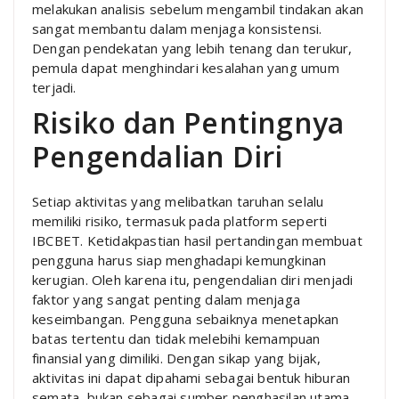
melakukan analisis sebelum mengambil tindakan akan
sangat membantu dalam menjaga konsistensi.
Dengan pendekatan yang lebih tenang dan terukur,
pemula dapat menghindari kesalahan yang umum
terjadi.
Risiko dan Pentingnya
Pengendalian Diri
Setiap aktivitas yang melibatkan taruhan selalu
memiliki risiko, termasuk pada platform seperti
IBCBET. Ketidakpastian hasil pertandingan membuat
pengguna harus siap menghadapi kemungkinan
kerugian. Oleh karena itu, pengendalian diri menjadi
faktor yang sangat penting dalam menjaga
keseimbangan. Pengguna sebaiknya menetapkan
batas tertentu dan tidak melebihi kemampuan
finansial yang dimiliki. Dengan sikap yang bijak,
aktivitas ini dapat dipahami sebagai bentuk hiburan
semata, bukan sebagai sumber penghasilan utama.