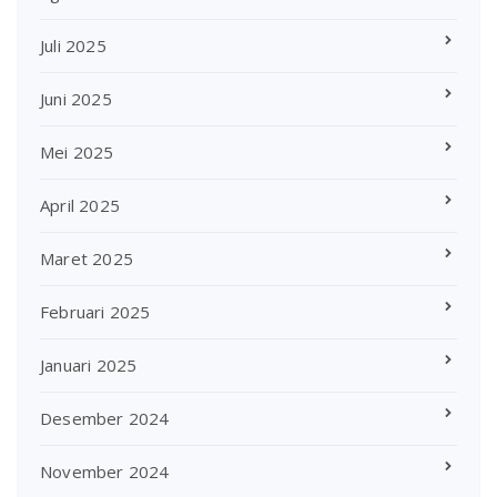
Juli 2025
Juni 2025
Mei 2025
April 2025
Maret 2025
Februari 2025
Januari 2025
Desember 2024
November 2024