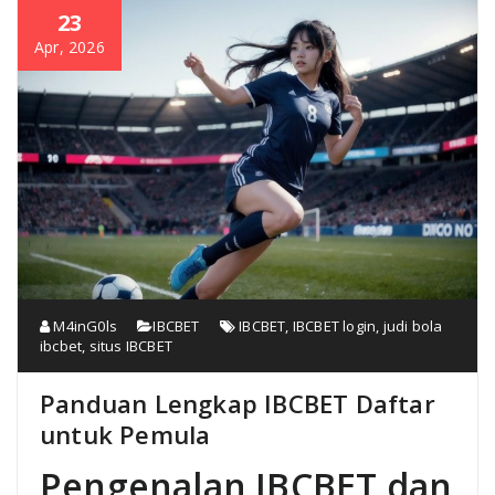
23
Apr, 2026
M4inG0ls
IBCBET
IBCBET
,
IBCBET login
,
judi bola
ibcbet
,
situs IBCBET
Panduan Lengkap IBCBET Daftar
untuk Pemula
Pengenalan IBCBET dan