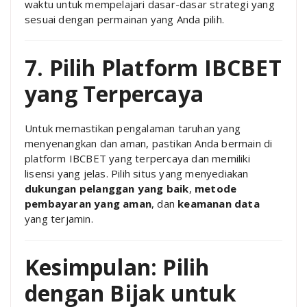
waktu untuk mempelajari dasar-dasar strategi yang
sesuai dengan permainan yang Anda pilih.
7. Pilih Platform IBCBET
yang Terpercaya
Untuk memastikan pengalaman taruhan yang
menyenangkan dan aman, pastikan Anda bermain di
platform IBCBET yang terpercaya dan memiliki
lisensi yang jelas. Pilih situs yang menyediakan
dukungan pelanggan yang baik
,
metode
pembayaran yang aman
, dan
keamanan data
yang terjamin.
Kesimpulan: Pilih
dengan Bijak untuk