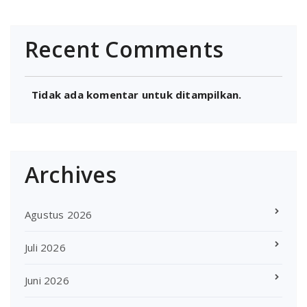
Recent Comments
Tidak ada komentar untuk ditampilkan.
Archives
Agustus 2026
Juli 2026
Juni 2026