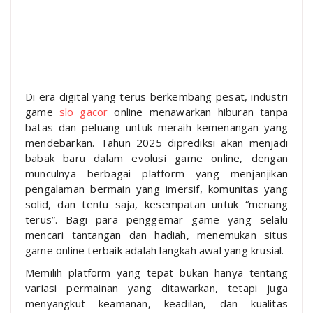
Di era digital yang terus berkembang pesat, industri
game
slo gacor
online menawarkan hiburan tanpa
batas dan peluang untuk meraih kemenangan yang
mendebarkan. Tahun 2025 diprediksi akan menjadi
babak baru dalam evolusi game online, dengan
munculnya berbagai platform yang menjanjikan
pengalaman bermain yang imersif, komunitas yang
solid, dan tentu saja, kesempatan untuk “menang
terus”. Bagi para penggemar game yang selalu
mencari tantangan dan hadiah, menemukan situs
game online terbaik adalah langkah awal yang krusial.
Memilih platform yang tepat bukan hanya tentang
variasi permainan yang ditawarkan, tetapi juga
menyangkut keamanan, keadilan, dan kualitas