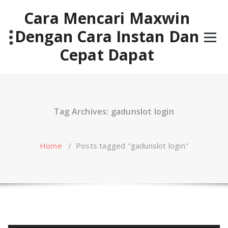
Skip
Cara Mencari Maxwin
to
content
Dengan Cara Instan Dan
Cepat Dapat
Tag Archives: gadunslot login
Home
/
Posts tagged "gadunslot login"