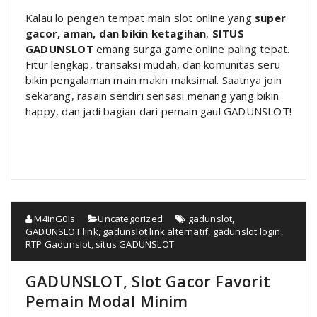
Kalau lo pengen tempat main slot online yang
super
gacor, aman, dan bikin ketagihan
,
SITUS
GADUNSLOT
emang surga game online paling tepat.
Fitur lengkap, transaksi mudah, dan komunitas seru
bikin pengalaman main makin maksimal. Saatnya join
sekarang, rasain sendiri sensasi menang yang bikin
happy, dan jadi bagian dari pemain gaul GADUNSLOT!
M4inG0ls
Uncategorized
gadunslot
,
GADUNSLOT link
,
gadunslot link alternatif
,
gadunslot login
,
RTP Gadunslot
,
situs GADUNSLOT
GADUNSLOT, Slot Gacor Favorit
Pemain Modal Minim