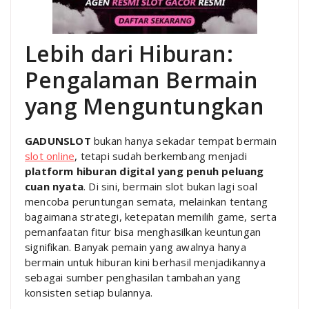
Lebih dari Hiburan:
Pengalaman Bermain
yang Menguntungkan
GADUNSLOT
bukan hanya sekadar tempat bermain
slot online
, tetapi sudah berkembang menjadi
platform hiburan digital yang penuh peluang
cuan nyata
. Di sini, bermain slot bukan lagi soal
mencoba peruntungan semata, melainkan tentang
bagaimana strategi, ketepatan memilih game, serta
pemanfaatan fitur bisa menghasilkan keuntungan
signifikan. Banyak pemain yang awalnya hanya
bermain untuk hiburan kini berhasil menjadikannya
sebagai sumber penghasilan tambahan yang
konsisten setiap bulannya.