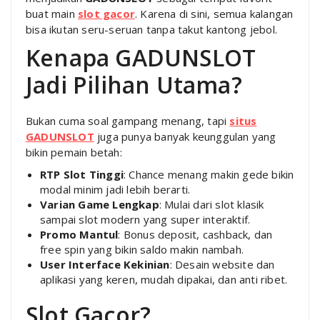
buat main
slot gacor
. Karena di sini, semua kalangan
bisa ikutan seru-seruan tanpa takut kantong jebol.
Kenapa GADUNSLOT
Jadi Pilihan Utama?
Bukan cuma soal gampang menang, tapi
situs
GADUNSLOT
juga punya banyak keunggulan yang
bikin pemain betah:
RTP Slot Tinggi
: Chance menang makin gede bikin
modal minim jadi lebih berarti.
Varian Game Lengkap
: Mulai dari slot klasik
sampai slot modern yang super interaktif.
Promo Mantul
: Bonus deposit, cashback, dan
free spin yang bikin saldo makin nambah.
User Interface Kekinian
: Desain website dan
aplikasi yang keren, mudah dipakai, dan anti ribet.
Slot Gacor?