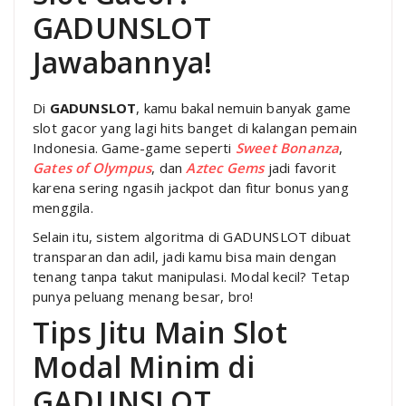
GADUNSLOT
Jawabannya!
Di
GADUNSLOT
, kamu bakal nemuin banyak game
slot gacor yang lagi hits banget di kalangan pemain
Indonesia. Game-game seperti
Sweet Bonanza
,
Gates of Olympus
, dan
Aztec Gems
jadi favorit
karena sering ngasih jackpot dan fitur bonus yang
menggila.
Selain itu, sistem algoritma di GADUNSLOT dibuat
transparan dan adil, jadi kamu bisa main dengan
tenang tanpa takut manipulasi. Modal kecil? Tetap
punya peluang menang besar, bro!
Tips Jitu Main Slot
Modal Minim di
GADUNSLOT