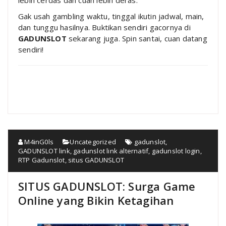
lebih cerdas dan cuan lebih deras.
Gak usah gambling waktu, tinggal ikutin jadwal, main,
dan tunggu hasilnya. Buktikan sendiri gacornya di
GADUNSLOT
sekarang juga. Spin santai, cuan datang
sendiri!
M4inG0ls
Uncategorized
gadunslot
,
GADUNSLOT link
,
gadunslot link alternatif
,
gadunslot login
,
RTP Gadunslot
,
situs GADUNSLOT
SITUS GADUNSLOT: Surga Game
Online yang Bikin Ketagihan