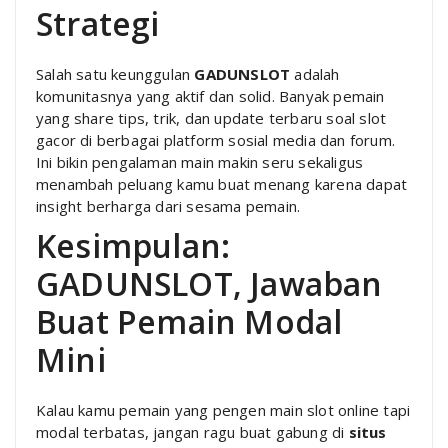
Strategi
Salah satu keunggulan
GADUNSLOT
adalah
komunitasnya yang aktif dan solid. Banyak pemain
yang share tips, trik, dan update terbaru soal slot
gacor di berbagai platform sosial media dan forum.
Ini bikin pengalaman main makin seru sekaligus
menambah peluang kamu buat menang karena dapat
insight berharga dari sesama pemain.
Kesimpulan:
GADUNSLOT, Jawaban
Buat Pemain Modal
Mini
Kalau kamu pemain yang pengen main slot online tapi
modal terbatas, jangan ragu buat gabung di
situs