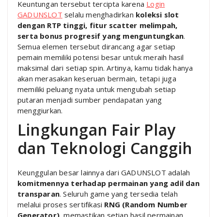
Keuntungan tersebut tercipta karena
Login
GADUNSLOT
selalu menghadirkan
koleksi slot
dengan RTP tinggi, fitur scatter melimpah,
serta bonus progresif yang menguntungkan
.
Semua elemen tersebut dirancang agar setiap
pemain memiliki potensi besar untuk meraih hasil
maksimal dari setiap spin. Artinya, kamu tidak hanya
akan merasakan keseruan bermain, tetapi juga
memiliki peluang nyata untuk mengubah setiap
putaran menjadi sumber pendapatan yang
menggiurkan.
Lingkungan Fair Play
dan Teknologi Canggih
Keunggulan besar lainnya dari GADUNSLOT adalah
komitmennya terhadap permainan yang adil dan
transparan
. Seluruh game yang tersedia telah
melalui proses sertifikasi
RNG (Random Number
Generator)
, memastikan setiap hasil permainan