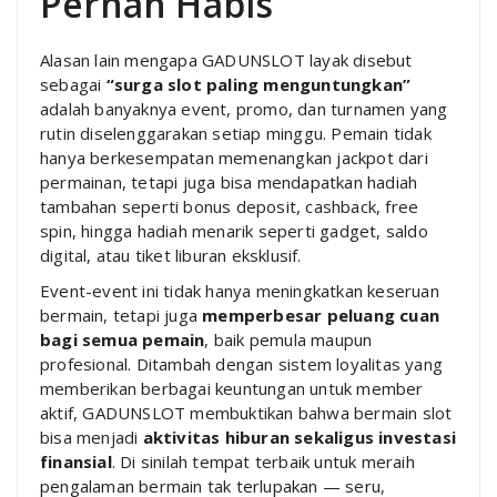
Pernah Habis
Alasan lain mengapa GADUNSLOT layak disebut
sebagai
“surga slot paling menguntungkan”
adalah banyaknya event, promo, dan turnamen yang
rutin diselenggarakan setiap minggu. Pemain tidak
hanya berkesempatan memenangkan jackpot dari
permainan, tetapi juga bisa mendapatkan hadiah
tambahan seperti bonus deposit, cashback, free
spin, hingga hadiah menarik seperti gadget, saldo
digital, atau tiket liburan eksklusif.
Event-event ini tidak hanya meningkatkan keseruan
bermain, tetapi juga
memperbesar peluang cuan
bagi semua pemain
, baik pemula maupun
profesional. Ditambah dengan sistem loyalitas yang
memberikan berbagai keuntungan untuk member
aktif, GADUNSLOT membuktikan bahwa bermain slot
bisa menjadi
aktivitas hiburan sekaligus investasi
finansial
. Di sinilah tempat terbaik untuk meraih
pengalaman bermain tak terlupakan — seru,