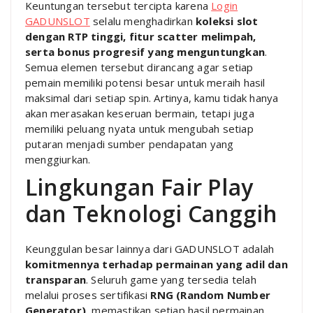
Keuntungan tersebut tercipta karena
Login
GADUNSLOT
selalu menghadirkan
koleksi slot
dengan RTP tinggi, fitur scatter melimpah,
serta bonus progresif yang menguntungkan
.
Semua elemen tersebut dirancang agar setiap
pemain memiliki potensi besar untuk meraih hasil
maksimal dari setiap spin. Artinya, kamu tidak hanya
akan merasakan keseruan bermain, tetapi juga
memiliki peluang nyata untuk mengubah setiap
putaran menjadi sumber pendapatan yang
menggiurkan.
Lingkungan Fair Play
dan Teknologi Canggih
Keunggulan besar lainnya dari GADUNSLOT adalah
komitmennya terhadap permainan yang adil dan
transparan
. Seluruh game yang tersedia telah
melalui proses sertifikasi
RNG (Random Number
Generator)
, memastikan setiap hasil permainan