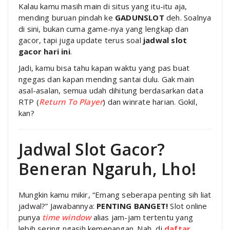
Kalau kamu masih main di situs yang itu-itu aja,
mending buruan pindah ke
GADUNSLOT
deh. Soalnya
di sini, bukan cuma game-nya yang lengkap dan
gacor, tapi juga update terus soal
jadwal slot
gacor hari ini
.
Jadi, kamu bisa tahu kapan waktu yang pas buat
ngegas dan kapan mending santai dulu. Gak main
asal-asalan, semua udah dihitung berdasarkan data
RTP (
Return To Player
) dan winrate harian. Gokil,
kan?
Jadwal Slot Gacor?
Beneran Ngaruh, Lho!
Mungkin kamu mikir, “Emang seberapa penting sih liat
jadwal?” Jawabannya:
PENTING BANGET!
Slot online
punya
time window
alias jam-jam tertentu yang
lebih sering ngasih kemenangan. Nah, di
daftar