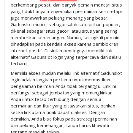
berkembang pesat, dan banyak pemain mencari situs
yang tidak hanya menyediakan permainan seru tetapi
juga menawarkan peluang menang yang besar.
Gadunslot muncul sebagai salah satu pilihan populer,
dikenal sebagai “situs gacor” atau situs yang sering
memberikan kemenangan. Namun, seringkali pemain
dihadapkan pada kendala akses karena pemblokiran
internet positif. Di sinilah pentingnya memiliki link
alternatif Gadunslot login yang terpercaya dan selalu
terbarui.
Memiliki akses mudah melalui link alternatif Gadunslot
login adalah langkah pertama untuk memastikan
pengalaman bermain Anda tidak terganggu. Link ini
berfungsi sebagai jembatan yang memungkinkan
Anda untuk tetap terhubung dengan semua
permainan dan fitur yang ditawarkan situs, bahkan
ketika link utama tidak dapat diakses. Dengan
demikian, Anda bisa fokus pada strategi permainan
dan peluang kemenangan, tanpa harus khawatir
tentang masalah teknis.