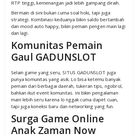
RTP tinggi, kemenangan jadi lebih gampang diraih.
Bermain di sini bukan cuma soal hoki, tapi juga
strategi. Kombinasi keduanya bikin saldo bertambah
dan mood auto happy, bikin pemain pengen main lagi
dan lagi.
Komunitas Pemain
Gaul GADUNSLOT
Selain game yang seru, SITUS GADUNSLOT juga
punya komunitas yang asik. Lo bisa ketemu banyak
pemain dari berbagai daerah, tukeran tips, ngobrol,
bahkan ikut event komunitas. Ini bikin pengalaman
main lebih seru karena lo nggak cuma dapet cuan,
tapi juga koneksi baru dan networking yang fun.
Surga Game Online
Anak Zaman Now