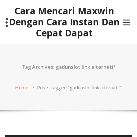
Skip
Cara Mencari Maxwin
to
content
Dengan Cara Instan Dan
Cepat Dapat
Tag Archives: gadunslot link alternatif
Home
/
Posts tagged "gadunslot link alternatif"