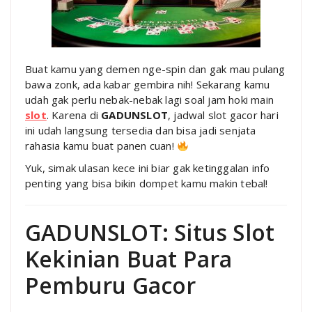
Buat kamu yang demen nge-spin dan gak mau pulang
bawa zonk, ada kabar gembira nih! Sekarang kamu
udah gak perlu nebak-nebak lagi soal jam hoki main
slot
. Karena di
GADUNSLOT
, jadwal slot gacor hari
ini udah langsung tersedia dan bisa jadi senjata
rahasia kamu buat panen cuan!
Yuk, simak ulasan kece ini biar gak ketinggalan info
penting yang bisa bikin dompet kamu makin tebal!
GADUNSLOT: Situs Slot
Kekinian Buat Para
Pemburu Gacor