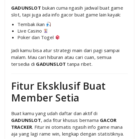
GADUNSLOT
bukan cuma ngasih jadwal buat game
slot, tapi juga ada info gacor buat game lain kayak:
Tembak ikan
Live Casino
Poker dan Togel
Jadi kamu bisa atur strategi main dari pagi sampai
malam. Mau cari hiburan atau cari cuan, semua
tersedia di
GADUNSLOT
tanpa ribet.
Fitur Eksklusif Buat
Member Setia
Buat kamu yang udah daftar dan aktif di
GADUNSLOT
, ada fitur khusus bernama
GACOR
TRACKER
. Fitur ini otomatis ngasih info game mana
aja yang lagi rame win, lengkap dengan statistiknya.