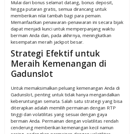
Mulai dari bonus selamat datang, bonus deposit,
hingga putaran gratis, semua dirancang untuk
memberikan nilai tambah bagi para pemain.
Memanfaatkan penawaran-penawaran ini secara bijak
dapat menjadi kunci untuk memperpanjang waktu
bermain Anda dan, pada akhirnya, meningkatkan
kesempatan meraih jackpot besar.
Strategi Efektif untuk
Meraih Kemenangan di
Gadunslot
Untuk memaksimalkan peluang kemenangan Anda di
Gadunslot, penting untuk tidak hanya mengandalkan
keberuntungan semata. Salah satu strategi yang bisa
diterapkan adalah memilih permainan dengan RTP
tinggi dan volatilitas yang sesuai dengan gaya
bermain Anda. Permainan dengan volatilitas rendah
cenderung memberikan kemenangan kecil namun