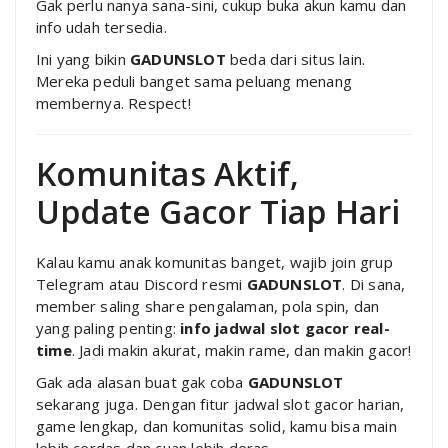
Gak perlu nanya sana-sini, cukup buka akun kamu dan
info udah tersedia.
Ini yang bikin
GADUNSLOT
beda dari situs lain.
Mereka peduli banget sama peluang menang
membernya. Respect!
Komunitas Aktif,
Update Gacor Tiap Hari
Kalau kamu anak komunitas banget, wajib join grup
Telegram atau Discord resmi
GADUNSLOT
. Di sana,
member saling share pengalaman, pola spin, dan
yang paling penting:
info jadwal slot gacor real-
time
. Jadi makin akurat, makin rame, dan makin gacor!
Gak ada alasan buat gak coba
GADUNSLOT
sekarang juga. Dengan fitur jadwal slot gacor harian,
game lengkap, dan komunitas solid, kamu bisa main