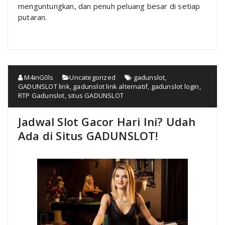
menguntungkan, dan penuh peluang besar di setiap
putaran.
M4inG0ls
Uncategorized
gadunslot
,
GADUNSLOT link
,
gadunslot link alternatif
,
gadunslot login
,
RTP Gadunslot
,
situs GADUNSLOT
Jadwal Slot Gacor Hari Ini? Udah
Ada di Situs GADUNSLOT!