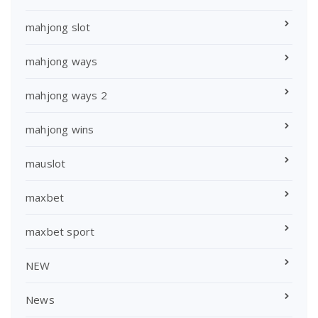
mahjong slot
mahjong ways
mahjong ways 2
mahjong wins
mauslot
maxbet
maxbet sport
NEW
News