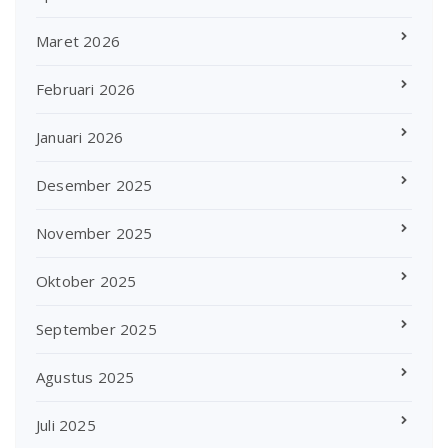
Maret 2026
Februari 2026
Januari 2026
Desember 2025
November 2025
Oktober 2025
September 2025
Agustus 2025
Juli 2025