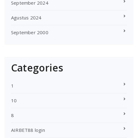
September 2024
Agustus 2024
September 2000
Categories
1
10
8
AIRBET88 login