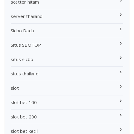
scatter hitam
server thailand
Sicbo Dadu
Situs SBOTOP
situs sicbo
situs thailand
slot
slot bet 100
slot bet 200
slot bet kecil