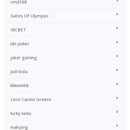
cmd368
Gates Of Olympus
IBCBET
idn poker
joker gaming
judi bola
klikwin88
Leon Casino Greece
lucky neko
mahjong