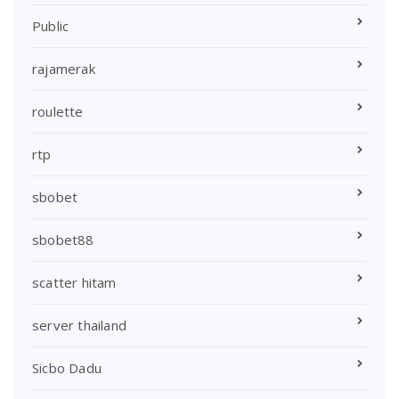
Public
rajamerak
roulette
rtp
sbobet
sbobet88
scatter hitam
server thailand
Sicbo Dadu