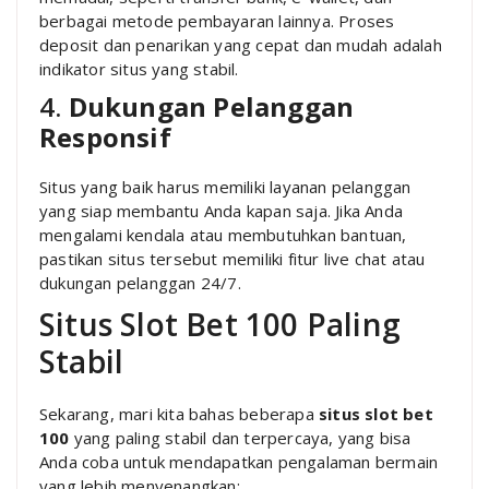
berbagai metode pembayaran lainnya. Proses
deposit dan penarikan yang cepat dan mudah adalah
indikator situs yang stabil.
4.
Dukungan Pelanggan
Responsif
Situs yang baik harus memiliki layanan pelanggan
yang siap membantu Anda kapan saja. Jika Anda
mengalami kendala atau membutuhkan bantuan,
pastikan situs tersebut memiliki fitur live chat atau
dukungan pelanggan 24/7.
Situs Slot Bet 100 Paling
Stabil
Sekarang, mari kita bahas beberapa
situs slot bet
100
yang paling stabil dan terpercaya, yang bisa
Anda coba untuk mendapatkan pengalaman bermain
yang lebih menyenangkan: