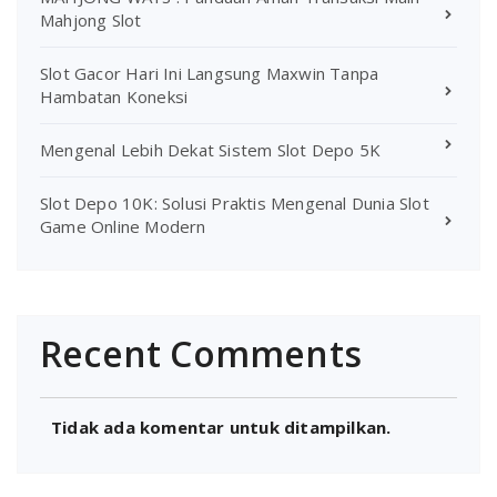
Mahjong Slot
Slot Gacor Hari Ini Langsung Maxwin Tanpa
Hambatan Koneksi
Mengenal Lebih Dekat Sistem Slot Depo 5K
Slot Depo 10K: Solusi Praktis Mengenal Dunia Slot
Game Online Modern
Recent Comments
Tidak ada komentar untuk ditampilkan.