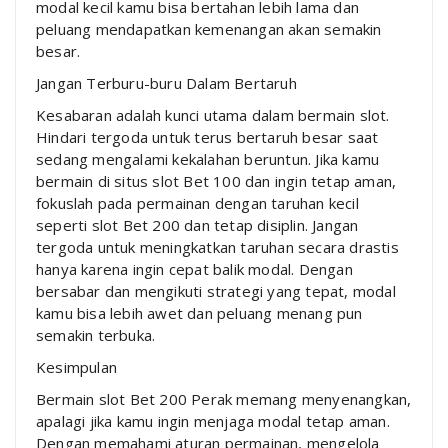
modal kecil kamu bisa bertahan lebih lama dan
peluang mendapatkan kemenangan akan semakin
besar.
Jangan Terburu-buru Dalam Bertaruh
Kesabaran adalah kunci utama dalam bermain slot.
Hindari tergoda untuk terus bertaruh besar saat
sedang mengalami kekalahan beruntun. Jika kamu
bermain di situs slot Bet 100 dan ingin tetap aman,
fokuslah pada permainan dengan taruhan kecil
seperti slot Bet 200 dan tetap disiplin. Jangan
tergoda untuk meningkatkan taruhan secara drastis
hanya karena ingin cepat balik modal. Dengan
bersabar dan mengikuti strategi yang tepat, modal
kamu bisa lebih awet dan peluang menang pun
semakin terbuka.
Kesimpulan
Bermain slot Bet 200 Perak memang menyenangkan,
apalagi jika kamu ingin menjaga modal tetap aman.
Dengan memahami aturan permainan, mengelola