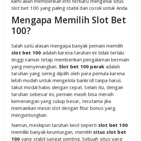
kami akan memberikan info terbaru mengenai situs
slot bet 100 yang paling stabil dan cocok untuk Anda.
Mengapa Memilih Slot Bet
100?
Salah satu alasan mengapa banyak pemain memilih
slot bet 100
adalah karena taruhan ini tidak terlalu
tinggi namun tetap memberikan pengalaman bermain
yang menyenangkan.
Slot bet 100 perak
adalah
taruhan yang sering dipilih oleh para pemula karena
lebih mudah untuk mengelola bankroll tanpa harus
takut modal habis dengan cepat. Selain itu, dengan
taruhan sebesar ini, pemain masih bisa meraih
kemenangan yang cukup besar, terutama jika
memainkan mesin slot dengan fitur bonus yang
menguntungkan.
Namun, meskipun taruhan kecil seperti
slot bet 100
memiliki banyak keuntungan, memilih
situs slot bet
100
yang stabil sangat penting. Sebuah situs yang