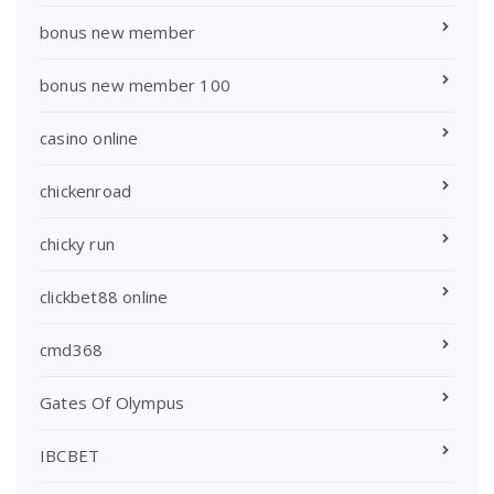
bonus new member
bonus new member 100
casino online
chickenroad
chicky run
clickbet88 online
cmd368
Gates Of Olympus
IBCBET