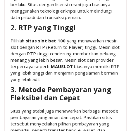
berlaku. Situs dengan lisensi resmi juga biasanya
menggunakan teknologi enkripsi untuk melindungi
data pribadi dan transaksi pemain.
2.
RTP yang Tinggi
Pilihlah
situs slot bet 100
yang menawarkan mesin
slot dengan RTP (Return to Player) tinggi. Mesin slot
dengan RTP tinggi cenderung memberikan peluang
menang yang lebih besar. Mesin slot dari provider
terpercaya seperti
MAUSLOT
biasanya memiliki RTP
yang lebih tinggi dan menjamin pengalaman bermain
yang lebih adil.
3.
Metode Pembayaran yang
Fleksibel dan Cepat
Situs yang stabil juga menawarkan berbagai metode
pembayaran yang aman dan cepat. Pastikan situs
tersebut menyediakan pilihan pembayaran yang
memadai, seperti transfer bank, e-wallet, dan