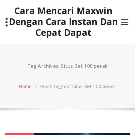
Skip
Cara Mencari Maxwin
to
content
Dengan Cara Instan Dan
Cepat Dapat
Tag Archives: Situs Bet 100 perak
Home
/
Posts tagged "Situs Bet 100 perak"