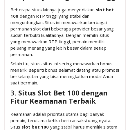
Beberapa situs lainnya juga menyediakan
slot bet
100
dengan RTP tinggi yang stabil dan
menguntungkan. Situs ini menawarkan berbagai
permainan slot dari beberapa provider besar yang
sudah terbukti kualitasnya. Dengan memilih situs
yang menawarkan RTP tinggi, pemain memiliki
peluang menang yang lebih besar dalam setiap
permainan.
Selain itu, situs-situs ini sering menawarkan bonus
menarik, seperti bonus selamat datang atau promosi
berkelanjutan yang bisa meningkatkan modal Anda
saat bermain.
3.
Situs Slot Bet 100 dengan
Fitur Keamanan Terbaik
Keamanan adalah prioritas utama bagi banyak
pemain, terutama ketika bertransaksi uang nyata.
Situs
slot bet 100
yang stabil harus memiliki sistem