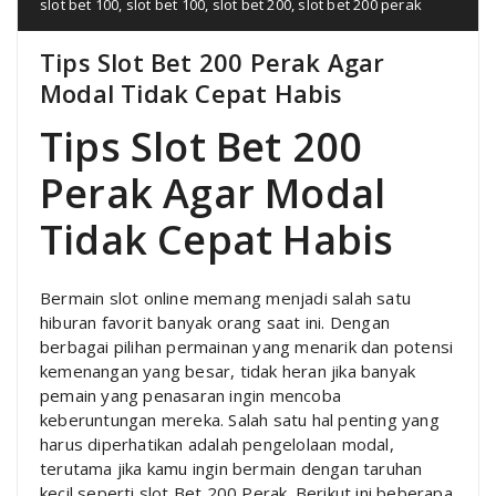
slot bet 100
,
slot bet 100
,
slot bet 200
,
slot bet 200 perak
Tips Slot Bet 200 Perak Agar
Modal Tidak Cepat Habis
Tips Slot Bet 200
Perak Agar Modal
Tidak Cepat Habis
Bermain slot online memang menjadi salah satu
hiburan favorit banyak orang saat ini. Dengan
berbagai pilihan permainan yang menarik dan potensi
kemenangan yang besar, tidak heran jika banyak
pemain yang penasaran ingin mencoba
keberuntungan mereka. Salah satu hal penting yang
harus diperhatikan adalah pengelolaan modal,
terutama jika kamu ingin bermain dengan taruhan
kecil seperti slot Bet 200 Perak. Berikut ini beberapa