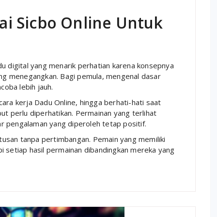
i Sicbo Online Untuk
du digital yang menarik perhatian karena konsepnya
ng menegangkan. Bagi pemula, mengenal dasar
oba lebih jauh.
ara kerja Dadu Online, hingga berhati-hati saat
ut perlu diperhatikan. Permainan yang terlihat
 pengalaman yang diperoleh tetap positif.
tusan tanpa pertimbangan. Pemain yang memiliki
i setiap hasil permainan dibandingkan mereka yang