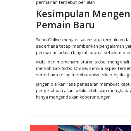
permainan tersebut berjalan.
Kesimpulan Mengena
Pemain Baru
Sicbo Online menjadi salah satu permainan da
sederhana tetapi memberikan pengalaman ya
permainan adalah langkah utama sebelum menc
Mulai dari memahami aturan sicbo, mengenali c
memilih Link Sicbo Online, semua aspek terseb
sederhana tetap membutuhkan sikap bijak agar
Jangan biarkan rasa penasaran membuat kepu
pengetahuan akan selalu lebih siap menghadap
hanya mengandalkan keberuntungan.