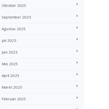
Oktober 2025
September 2025
Agustus 2025
Juli 2025
Juni 2025
Mei 2025
April 2025
Maret 2025
Februari 2025