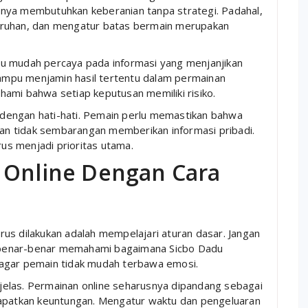
nya membutuhkan keberanian tanpa strategi. Padahal,
aruhan, dan mengatur batas bermain merupakan
lalu mudah percaya pada informasi yang menjanjikan
mpu menjamin hasil tertentu dalam permainan
ami bahwa setiap keputusan memiliki risiko.
n dengan hati-hati. Pemain perlu memastikan bahwa
n tidak sembarangan memberikan informasi pribadi.
s menjadi prioritas utama.
 Online Dengan Cara
us dilakukan adalah mempelajari aturan dasar. Jangan
benar-benar memahami bagaimana Sicbo Dadu
 agar pemain tidak mudah terbawa emosi.
g jelas. Permainan online seharusnya dipandang sebagai
dapatkan keuntungan. Mengatur waktu dan pengeluaran