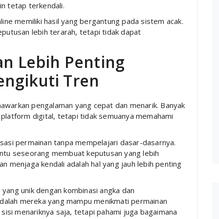
 tetap terkendali.
ne memiliki hasil yang bergantung pada sistem acak.
tusan lebih terarah, tetapi tidak dapat
 Lebih Penting
ngikuti Tren
enawarkan pengalaman yang cepat dan menarik. Banyak
 platform digital, tetapi tidak semuanya memahami
nsasi permainan tanpa mempelajari dasar-dasarnya.
ntu seseorang membuat keputusan yang lebih
an menjaga kendali adalah hal yang jauh lebih penting
ang unik dengan kombinasi angka dan
adalah mereka yang mampu menikmati permainan
t sisi menariknya saja, tetapi pahami juga bagaimana