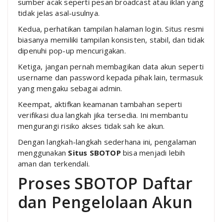
sumber acak seperti pesan broadcast atau iklan yang
tidak jelas asal-usulnya.
Kedua, perhatikan tampilan halaman login. Situs resmi
biasanya memiliki tampilan konsisten, stabil, dan tidak
dipenuhi pop-up mencurigakan.
Ketiga, jangan pernah membagikan data akun seperti
username dan password kepada pihak lain, termasuk
yang mengaku sebagai admin.
Keempat, aktifkan keamanan tambahan seperti
verifikasi dua langkah jika tersedia. Ini membantu
mengurangi risiko akses tidak sah ke akun.
Dengan langkah-langkah sederhana ini, pengalaman
menggunakan
Situs SBOTOP
bisa menjadi lebih
aman dan terkendali.
Proses SBOTOP Daftar
dan Pengelolaan Akun