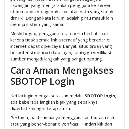
cadangan yang mengarahkan pengguna ke server
utama tanpa mengubah akun atau data yang sudah
dimiliki. Dengan kata lain, ini adalah pintu masuk lain
menuju sistem yang sama.
Meski begitu, pengguna tetap perlu berhati-hati
karena tidak semua link alternatif yang beredar di
internet dapat dipercaya. Banyak situs tiruan yang
berpotensi mencuri data login, sehingga verifikasi
sumber menjadi langkah yang sangat penting.
Cara Aman Mengakses
SBOTOP Login
Ketika ingin mengakses akun melalui
SBOTOP login
,
ada beberapa langkah bijak yang sebaiknya
diperhatikan agar tetap aman:
Pertama, pastikan hanya menggunakan tautan resmi
atau yang benar-benar diverifikasi. Hindari klik dari