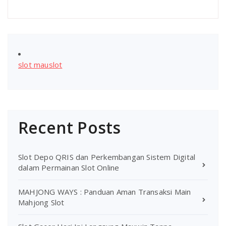
slot mauslot
Recent Posts
Slot Depo QRIS dan Perkembangan Sistem Digital
dalam Permainan Slot Online
MAHJONG WAYS : Panduan Aman Transaksi Main
Mahjong Slot