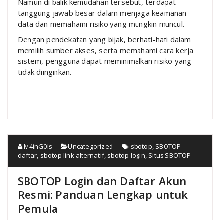
Namun di balik kemudahan tersebut, terdapat
tanggung jawab besar dalam menjaga keamanan
data dan memahami risiko yang mungkin muncul.
Dengan pendekatan yang bijak, berhati-hati dalam
memilih sumber akses, serta memahami cara kerja
sistem, pengguna dapat meminimalkan risiko yang
tidak diinginkan.
M4inG0ls
Uncategorized
sbotop
,
SBOTOP
daftar
,
sbotop link alternatif
,
sbotop login
,
Situs SBOTOP
SBOTOP Login dan Daftar Akun
Resmi: Panduan Lengkap untuk
Pemula