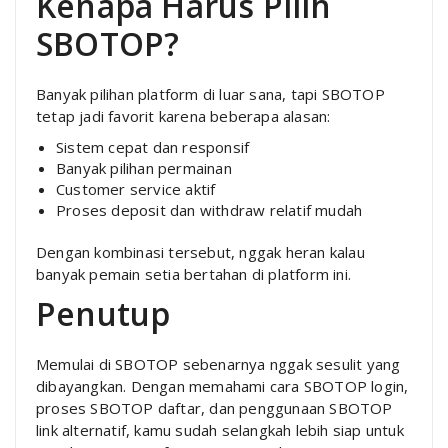
Kenapa Harus Pilih
SBOTOP?
Banyak pilihan platform di luar sana, tapi SBOTOP
tetap jadi favorit karena beberapa alasan:
Sistem cepat dan responsif
Banyak pilihan permainan
Customer service aktif
Proses deposit dan withdraw relatif mudah
Dengan kombinasi tersebut, nggak heran kalau
banyak pemain setia bertahan di platform ini.
Penutup
Memulai di SBOTOP sebenarnya nggak sesulit yang
dibayangkan. Dengan memahami cara SBOTOP login,
proses SBOTOP daftar, dan penggunaan SBOTOP
link alternatif, kamu sudah selangkah lebih siap untuk