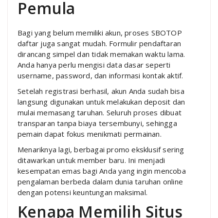
Pemula
Bagi yang belum memiliki akun, proses SBOTOP
daftar juga sangat mudah. Formulir pendaftaran
dirancang simpel dan tidak memakan waktu lama.
Anda hanya perlu mengisi data dasar seperti
username, password, dan informasi kontak aktif.
Setelah registrasi berhasil, akun Anda sudah bisa
langsung digunakan untuk melakukan deposit dan
mulai memasang taruhan. Seluruh proses dibuat
transparan tanpa biaya tersembunyi, sehingga
pemain dapat fokus menikmati permainan.
Menariknya lagi, berbagai promo eksklusif sering
ditawarkan untuk member baru. Ini menjadi
kesempatan emas bagi Anda yang ingin mencoba
pengalaman berbeda dalam dunia taruhan online
dengan potensi keuntungan maksimal.
Kenapa Memilih Situs