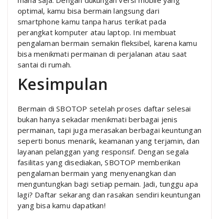
mana saja. Dengan dukungan versi mobile yang
optimal, kamu bisa bermain langsung dari
smartphone kamu tanpa harus terikat pada
perangkat komputer atau laptop. Ini membuat
pengalaman bermain semakin fleksibel, karena kamu
bisa menikmati permainan di perjalanan atau saat
santai di rumah.
Kesimpulan
Bermain di SBOTOP setelah proses daftar selesai
bukan hanya sekadar menikmati berbagai jenis
permainan, tapi juga merasakan berbagai keuntungan
seperti bonus menarik, keamanan yang terjamin, dan
layanan pelanggan yang responsif. Dengan segala
fasilitas yang disediakan, SBOTOP memberikan
pengalaman bermain yang menyenangkan dan
menguntungkan bagi setiap pemain. Jadi, tunggu apa
lagi? Daftar sekarang dan rasakan sendiri keuntungan
yang bisa kamu dapatkan!