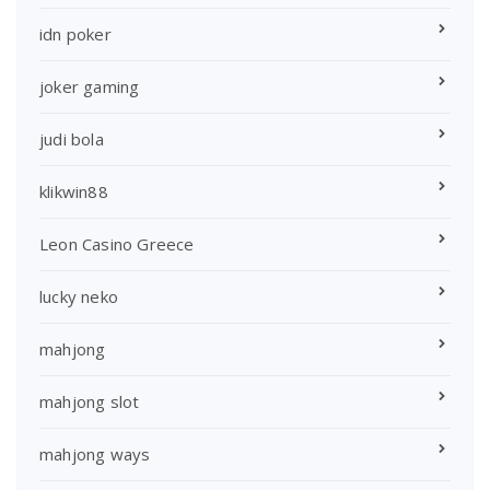
idn poker
joker gaming
judi bola
klikwin88
Leon Casino Greece
lucky neko
mahjong
mahjong slot
mahjong ways