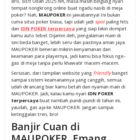
Bro, sist! Udah 2025 nih, masa masih bingung nyari
tempat nongkrong online buat ngadu nasib di meja
poker? Nah,
MAUPOKER
ini jawabannya! Ini bukan
cuma situs poker biasa, tapi udah jadi
spot
paling hits
dan
IDN POKER terpercaya
yang siap bikin dompet
kamu auto tebel. Dijamin deh, pengalaman main di
sini beda banget, lebih seru dan pastinya aman jaya.
MAUPOKER beneran mikirin kenyamanan dan
keamanan para playernya, jadi kamu bisa fokus nge-
gas di meja tanpa perlu khawatir macem-macem.
Seriusan, dari tampilan website yang
friendly
banget
sampai sistem keamanannya yang canggih, semua
udah dirancang biar kamu betah dan nyaman main di
MAUPOKER. Jadi, kalau kamu nyari
IDN POKER
terpercaya
buat nambah pundi-pundi di tahun ini,
yaudah, gas aja ke MAUPOKER. Jangan sampai
ketinggalan tren, bro!
Banjir Cuan di
MAUPOKER, Emang