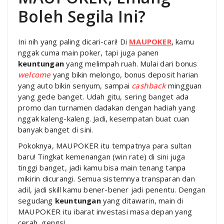
Boleh Segila Ini?
Ini nih yang paling dicari-cari! Di
MAUPOKER
, kamu
nggak cuma main poker, tapi juga panen
keuntungan
yang melimpah ruah. Mulai dari bonus
welcome
yang bikin melongo, bonus deposit harian
yang auto bikin senyum, sampai
cashback
mingguan
yang gede banget. Udah gitu, sering banget ada
promo dan turnamen dadakan dengan hadiah yang
nggak kaleng-kaleng. Jadi, kesempatan buat cuan
banyak banget di sini.
Pokoknya, MAUPOKER itu tempatnya para sultan
baru! Tingkat kemenangan (win rate) di sini juga
tinggi banget, jadi kamu bisa main tenang tanpa
mikirin dicurangi. Semua sistemnya transparan dan
adil, jadi skill kamu bener-bener jadi penentu. Dengan
segudang
keuntungan
yang ditawarin, main di
MAUPOKER itu ibarat investasi masa depan yang
cerah, gengs!