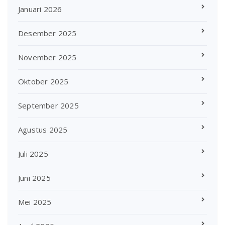
Januari 2026
Desember 2025
November 2025
Oktober 2025
September 2025
Agustus 2025
Juli 2025
Juni 2025
Mei 2025