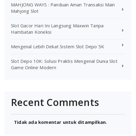
MAHJONG WAYS : Panduan Aman Transaksi Main
Mahjong Slot
Slot Gacor Hari Ini Langsung Maxwin Tanpa
Hambatan Koneksi
Mengenal Lebih Dekat Sistem Slot Depo 5K
Slot Depo 10K: Solusi Praktis Mengenal Dunia Slot
Game Online Modern
Recent Comments
Tidak ada komentar untuk ditampilkan.