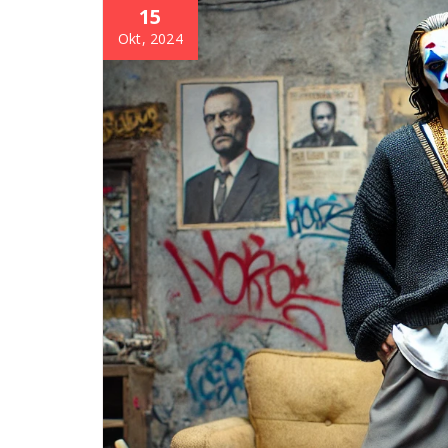
15
Okt, 2024