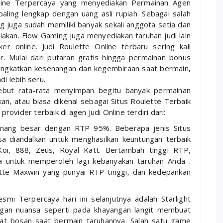
line Terpercaya yang menyediakan Permainan Agen
aling lengkap dengan uang asli rupiah. Sebagai salah
g juga sudah memiliki banyak sekali anggota setia dan
akan. Flow Gaming juga menyediakan taruhan judi lain
er online. Judi Roulette Online terbaru sering kali
. Mulai dari putaran gratis hingga permainan bonus
ningkatkan kesenangan dan kegembiraan saat bermain,
i lebih seru.
sebut rata-rata menyimpan begitu banyak permainan
n, atau biasa dikenal sebagai Situs Roulette Terbaik
ovider terbaik di agen Judi Online terdiri dari:
enang besar dengan RTP 95%. Beberapa jenis Situs
a diandalkan untuk menghasilkan keuntungan terbaik
Koi, 888, Zeus, Royal Katt. Bertambah tinggi RTP,
 untuk memperoleh lagi kebanyakan taruhan Anda .
ette Maxwin yang punyai RTP tinggi, dan kedepankan
mi Terpercaya hari ini selanjutnya adalah Starlight
engan nuansa seperti pada khayangan langit membuat
pat bosan saat bermain taruhannya. Salah satu game