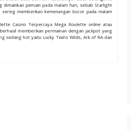
ng dimainkan pemain pada malam hari, sebab Starlight
nya sering memberikan kemenangan bocor pada malam
lette Casino Terpercaya Mega Roulette online atau
g berhasil memberikan permainan dengan jackpot yang
g sedang hot yaitu Lucky Twins Wilds, Ark of RA dan