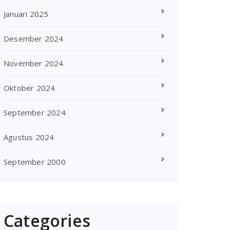
Januari 2025
Desember 2024
November 2024
Oktober 2024
September 2024
Agustus 2024
September 2000
Categories