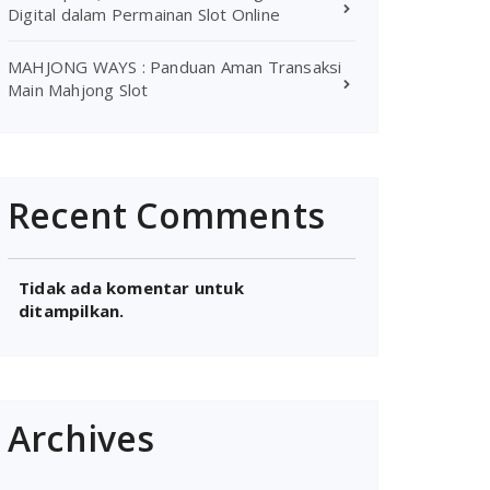
Digital dalam Permainan Slot Online
MAHJONG WAYS : Panduan Aman Transaksi
Main Mahjong Slot
Recent Comments
Tidak ada komentar untuk
ditampilkan.
Archives