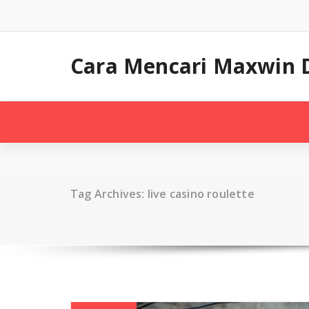
Skip
to
content
Cara Mencari Maxwin 
Tag Archives: live casino roulette