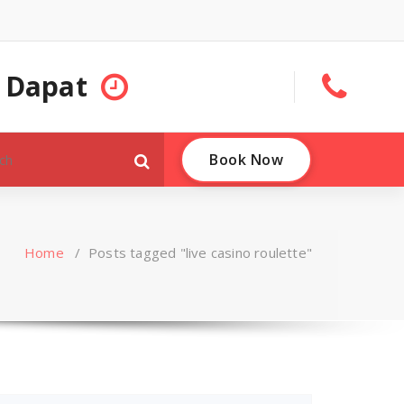
 Dapat
Book Now
Home
/
Posts tagged "live casino roulette"