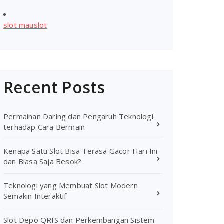
slot mauslot
Recent Posts
Permainan Daring dan Pengaruh Teknologi
terhadap Cara Bermain
Kenapa Satu Slot Bisa Terasa Gacor Hari Ini
dan Biasa Saja Besok?
Teknologi yang Membuat Slot Modern
Semakin Interaktif
Slot Depo QRIS dan Perkembangan Sistem