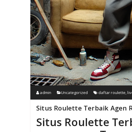
admin
Uncategorized
daftar roulette
,
li
Situs Roulette Terbaik Agen 
Situs Roulette Te