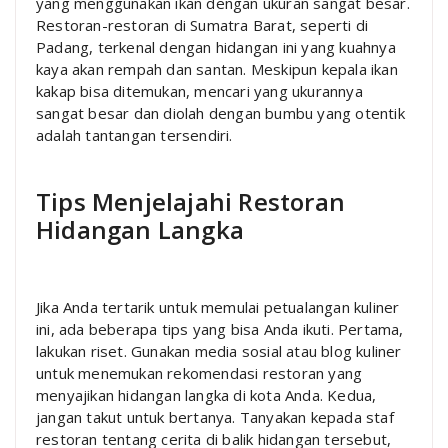
yang menggunakan ikan dengan ukuran sangat besar.
Restoran-restoran di Sumatra Barat, seperti di
Padang, terkenal dengan hidangan ini yang kuahnya
kaya akan rempah dan santan. Meskipun kepala ikan
kakap bisa ditemukan, mencari yang ukurannya
sangat besar dan diolah dengan bumbu yang otentik
adalah tantangan tersendiri.
Tips Menjelajahi Restoran
Hidangan Langka
Jika Anda tertarik untuk memulai petualangan kuliner
ini, ada beberapa tips yang bisa Anda ikuti. Pertama,
lakukan riset. Gunakan media sosial atau blog kuliner
untuk menemukan rekomendasi restoran yang
menyajikan hidangan langka di kota Anda. Kedua,
jangan takut untuk bertanya. Tanyakan kepada staf
restoran tentang cerita di balik hidangan tersebut,