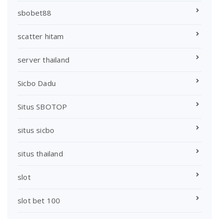
sbobet88
scatter hitam
server thailand
Sicbo Dadu
Situs SBOTOP
situs sicbo
situs thailand
slot
slot bet 100