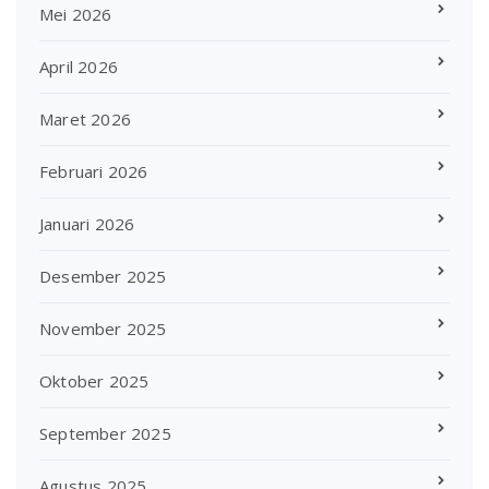
Mei 2026
April 2026
Maret 2026
Februari 2026
Januari 2026
Desember 2025
November 2025
Oktober 2025
September 2025
Agustus 2025