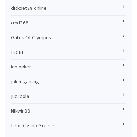
clickbet88 online
cmd368
Gates Of Olympus
IBCBET
idn poker
joker gaming
judi bola
klikwin88
Leon Casino Greece