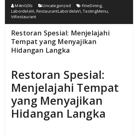
M4inG0ls
Uncategorized
FineDining
,
LabordelaVi
,
RestaurantLabordelaVi
,
TastingMenu
,
ViRestaurant
Restoran Spesial: Menjelajahi
Tempat yang Menyajikan
Hidangan Langka
Restoran Spesial:
Menjelajahi Tempat
yang Menyajikan
Hidangan Langka