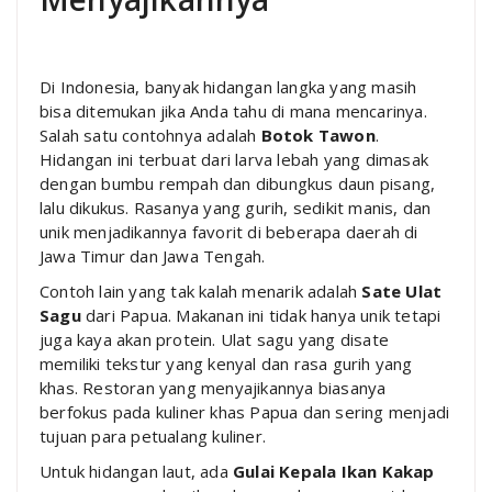
Di Indonesia, banyak hidangan langka yang masih
bisa ditemukan jika Anda tahu di mana mencarinya.
Salah satu contohnya adalah
Botok Tawon
.
Hidangan ini terbuat dari larva lebah yang dimasak
dengan bumbu rempah dan dibungkus daun pisang,
lalu dikukus. Rasanya yang gurih, sedikit manis, dan
unik menjadikannya favorit di beberapa daerah di
Jawa Timur dan Jawa Tengah.
Contoh lain yang tak kalah menarik adalah
Sate Ulat
Sagu
dari Papua. Makanan ini tidak hanya unik tetapi
juga kaya akan protein. Ulat sagu yang disate
memiliki tekstur yang kenyal dan rasa gurih yang
khas. Restoran yang menyajikannya biasanya
berfokus pada kuliner khas Papua dan sering menjadi
tujuan para petualang kuliner.
Untuk hidangan laut, ada
Gulai Kepala Ikan Kakap