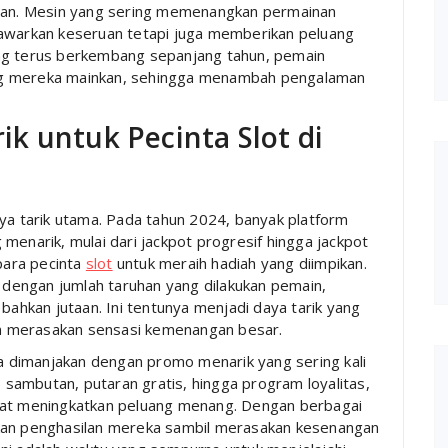
uran. Mesin yang sering memenangkan permainan
nawarkan keseruan tetapi juga memberikan peluang
ang terus berkembang sepanjang tahun, pemain
ng mereka mainkan, sehingga menambah pengalaman
k untuk Pecinta Slot di
aya tarik utama. Pada tahun 2024, banyak platform
menarik, mulai dari jackpot progresif hingga jackpot
 para pecinta
slot
untuk meraih hadiah yang diimpikan.
g dengan jumlah taruhan yang dilakukan pemain,
 bahkan jutaan. Ini tentunya menjadi daya tarik yang
gin merasakan sensasi kemenangan besar.
ga dimanjakan dengan promo menarik yang sering kali
s sambutan, putaran gratis, hingga program loyalitas,
pat meningkatkan peluang menang. Dengan berbagai
tkan penghasilan mereka sambil merasakan kesenangan