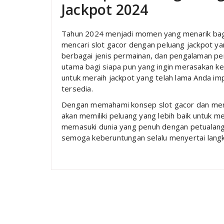
Jackpot 2024
Tahun 2024 menjadi momen yang menarik bagi
mencari slot gacor dengan peluang jackpot y
berbagai jenis permainan, dan pengalaman p
utama bagi siapa pun yang ingin merasakan k
untuk meraih jackpot yang telah lama Anda imp
tersedia.
Dengan memahami konsep slot gacor dan mem
akan memiliki peluang yang lebih baik untuk me
memasuki dunia yang penuh dengan petualanga
semoga keberuntungan selalu menyertai langka