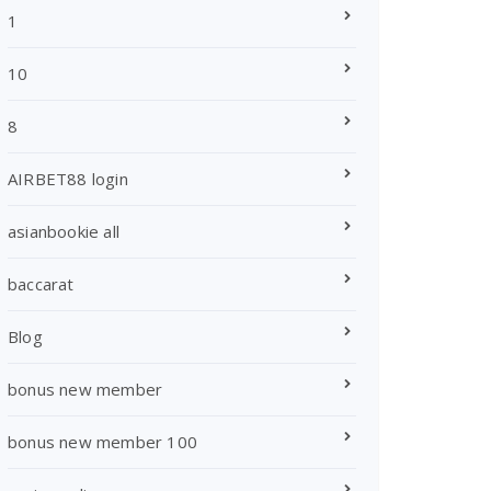
1
10
8
AIRBET88 login
asianbookie all
baccarat
Blog
bonus new member
bonus new member 100