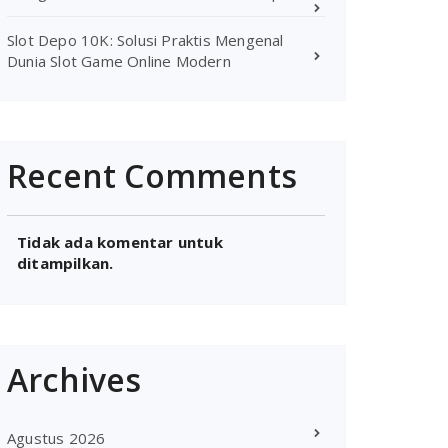
Slot Depo 10K: Solusi Praktis Mengenal
Dunia Slot Game Online Modern
Recent Comments
Tidak ada komentar untuk
ditampilkan.
Archives
Agustus 2026