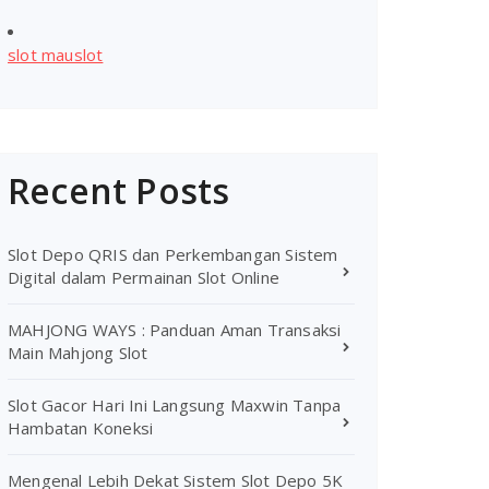
slot mauslot
Recent Posts
Slot Depo QRIS dan Perkembangan Sistem
Digital dalam Permainan Slot Online
MAHJONG WAYS : Panduan Aman Transaksi
Main Mahjong Slot
Slot Gacor Hari Ini Langsung Maxwin Tanpa
Hambatan Koneksi
Mengenal Lebih Dekat Sistem Slot Depo 5K