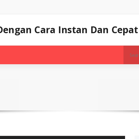
Dengan Cara Instan Dan Cepat
Search
for: