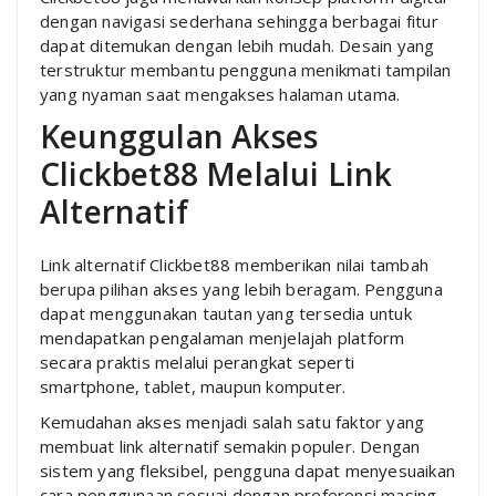
dengan navigasi sederhana sehingga berbagai fitur
dapat ditemukan dengan lebih mudah. Desain yang
terstruktur membantu pengguna menikmati tampilan
yang nyaman saat mengakses halaman utama.
Keunggulan Akses
Clickbet88 Melalui Link
Alternatif
Link alternatif Clickbet88 memberikan nilai tambah
berupa pilihan akses yang lebih beragam. Pengguna
dapat menggunakan tautan yang tersedia untuk
mendapatkan pengalaman menjelajah platform
secara praktis melalui perangkat seperti
smartphone, tablet, maupun komputer.
Kemudahan akses menjadi salah satu faktor yang
membuat link alternatif semakin populer. Dengan
sistem yang fleksibel, pengguna dapat menyesuaikan
cara penggunaan sesuai dengan preferensi masing-