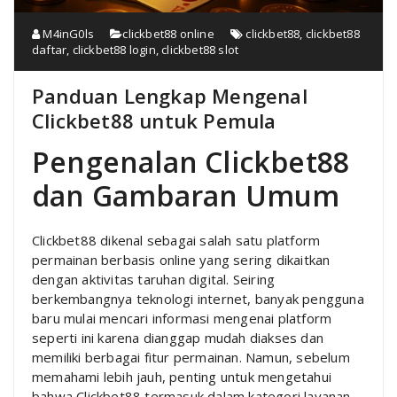
M4inG0ls
clickbet88 online
clickbet88
,
clickbet88
daftar
,
clickbet88 login
,
clickbet88 slot
Panduan Lengkap Mengenal
Clickbet88 untuk Pemula
Pengenalan Clickbet88
dan Gambaran Umum
Clickbet88 dikenal sebagai salah satu platform
permainan berbasis online yang sering dikaitkan
dengan aktivitas taruhan digital. Seiring
berkembangnya teknologi internet, banyak pengguna
baru mulai mencari informasi mengenai platform
seperti ini karena dianggap mudah diakses dan
memiliki berbagai fitur permainan. Namun, sebelum
memahami lebih jauh, penting untuk mengetahui
bahwa Clickbet88 termasuk dalam kategori layanan