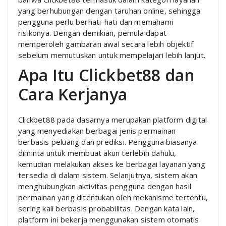
yang berhubungan dengan taruhan online, sehingga
pengguna perlu berhati-hati dan memahami
risikonya. Dengan demikian, pemula dapat
memperoleh gambaran awal secara lebih objektif
sebelum memutuskan untuk mempelajari lebih lanjut.
Apa Itu Clickbet88 dan
Cara Kerjanya
Clickbet88 pada dasarnya merupakan platform digital
yang menyediakan berbagai jenis permainan
berbasis peluang dan prediksi. Pengguna biasanya
diminta untuk membuat akun terlebih dahulu,
kemudian melakukan akses ke berbagai layanan yang
tersedia di dalam sistem. Selanjutnya, sistem akan
menghubungkan aktivitas pengguna dengan hasil
permainan yang ditentukan oleh mekanisme tertentu,
sering kali berbasis probabilitas. Dengan kata lain,
platform ini bekerja menggunakan sistem otomatis