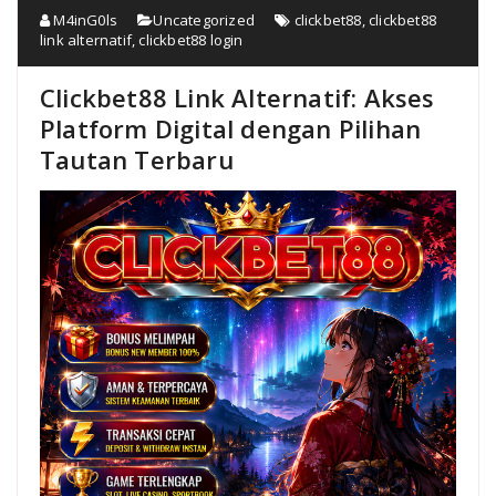
M4inG0ls
Uncategorized
clickbet88
,
clickbet88
link alternatif
,
clickbet88 login
Clickbet88 Link Alternatif: Akses
Platform Digital dengan Pilihan
Tautan Terbaru