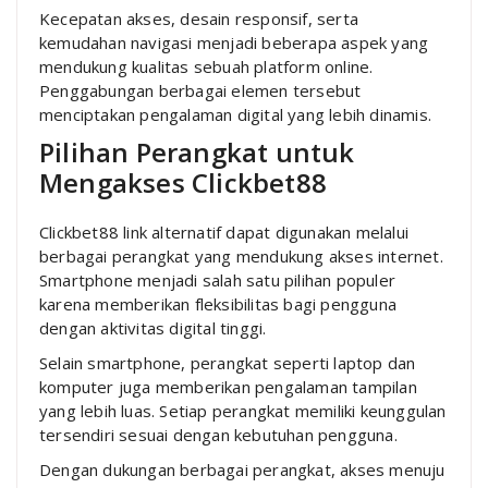
Kecepatan akses, desain responsif, serta
kemudahan navigasi menjadi beberapa aspek yang
mendukung kualitas sebuah platform online.
Penggabungan berbagai elemen tersebut
menciptakan pengalaman digital yang lebih dinamis.
Pilihan Perangkat untuk
Mengakses Clickbet88
Clickbet88 link alternatif dapat digunakan melalui
berbagai perangkat yang mendukung akses internet.
Smartphone menjadi salah satu pilihan populer
karena memberikan fleksibilitas bagi pengguna
dengan aktivitas digital tinggi.
Selain smartphone, perangkat seperti laptop dan
komputer juga memberikan pengalaman tampilan
yang lebih luas. Setiap perangkat memiliki keunggulan
tersendiri sesuai dengan kebutuhan pengguna.
Dengan dukungan berbagai perangkat, akses menuju