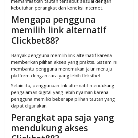
memanfaatkan tautan tersebut sesuai dengan
kebutuhan perangkat dan koneksi internet.
Mengapa pengguna
memilih link alternatif
Clickbet88?
Banyak pengguna memilih link alternatif karena
memberikan pilihan akses yang praktis. Sistem ini
membantu pengguna menemukan jalur menuju
platform dengan cara yang lebih fleksibel.
Selain itu, penggunaan link alternatif mendukung
pengalaman digital yang lebih nyaman karena
pengguna memiliki beberapa pilihan tautan yang
dapat digunakan.
Perangkat apa saja yang
mendukung akses