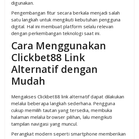
digunakan.
Pengembangan fitur secara berkala menjadi salah
satu langkah untuk mengikuti kebutuhan pengguna
digital. Hal ini membuat platform selalu relevan
dengan perkembangan teknologi saat ini.
Cara Menggunakan
Clickbet88 Link
Alternatif dengan
Mudah
Mengakses Clickbet88 link alternatif dapat dilakukan
melalui beberapa langkah sederhana. Pengguna
cukup memilih tautan yang tersedia, membuka
halaman melalui browser pilihan, lalu mengikuti
tampilan navigasi yang muncul.
Perangkat modern seperti smartphone memberikan