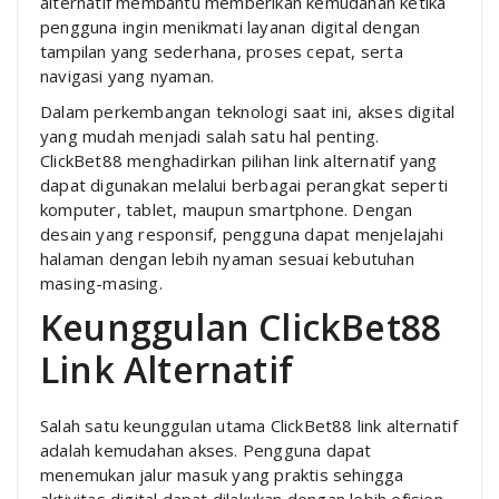
alternatif membantu memberikan kemudahan ketika
pengguna ingin menikmati layanan digital dengan
tampilan yang sederhana, proses cepat, serta
navigasi yang nyaman.
Dalam perkembangan teknologi saat ini, akses digital
yang mudah menjadi salah satu hal penting.
ClickBet88 menghadirkan pilihan link alternatif yang
dapat digunakan melalui berbagai perangkat seperti
komputer, tablet, maupun smartphone. Dengan
desain yang responsif, pengguna dapat menjelajahi
halaman dengan lebih nyaman sesuai kebutuhan
masing-masing.
Keunggulan ClickBet88
Link Alternatif
Salah satu keunggulan utama ClickBet88 link alternatif
adalah kemudahan akses. Pengguna dapat
menemukan jalur masuk yang praktis sehingga
aktivitas digital dapat dilakukan dengan lebih efisien.