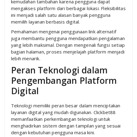
kemudahan tambahan karena pengguna dapat
mengakses platform dari berbagai lokasi. Fleksibilitas
ini menjadi salah satu alasan banyak pengguna
memilih layanan berbasis digital.
Pemahaman mengenai penggunaan link alternatif
juga membantu pengguna mendapatkan pengalaman
yang lebih maksimal. Dengan mengenali fungsi setiap
bagian halaman, proses menjelajah platform menjadi
lebih menarik.
Peran Teknologi dalam
Pengembangan Platform
Digital
Teknologi memiliki peran besar dalam menciptakan
layanan digital yang mudah digunakan. Clickbet88
memanfaatkan perkembangan teknologi untuk
menghadirkan sistem dengan tampilan yang sesuai
dengan kebutuhan pengguna masa kini.