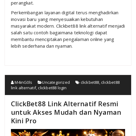
perangkat.
Perkembangan layanan digital terus menghadirkan
inovasi baru yang menyesuaikan kebutuhan
masyarakat modern. Clickbet88 link alternatif menjadi
salah satu contoh bagaimana teknologi dapat
membantu menciptakan pengalaman online yang
lebih sederhana dan nyaman.
M4inG0ls
Uncategorized
clickbet88
,
clickbet88
link alternatif
,
clickbet88 login
ClickBet88 Link Alternatif Resmi
untuk Akses Mudah dan Nyaman
Kini Pro