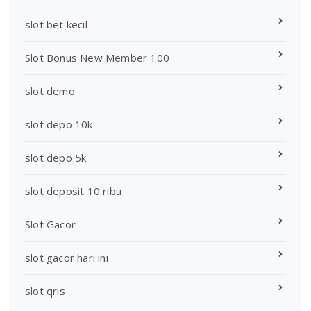
slot bet kecil
Slot Bonus New Member 100
slot demo
slot depo 10k
slot depo 5k
slot deposit 10 ribu
Slot Gacor
slot gacor hari ini
slot qris