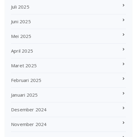
Juli 2025
Juni 2025
Mei 2025
April 2025
Maret 2025
Februari 2025
Januari 2025
Desember 2024
November 2024