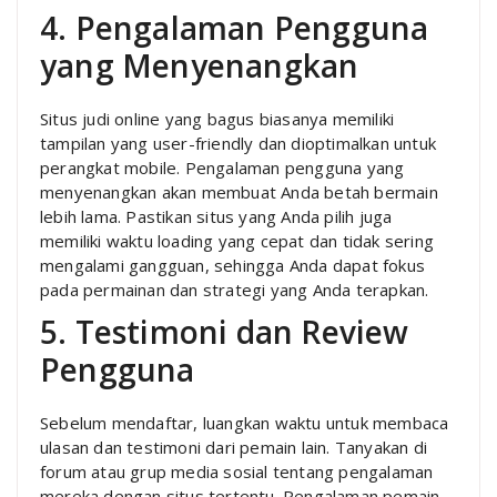
4. Pengalaman Pengguna
yang Menyenangkan
Situs judi online yang bagus biasanya memiliki
tampilan yang user-friendly dan dioptimalkan untuk
perangkat mobile. Pengalaman pengguna yang
menyenangkan akan membuat Anda betah bermain
lebih lama. Pastikan situs yang Anda pilih juga
memiliki waktu loading yang cepat dan tidak sering
mengalami gangguan, sehingga Anda dapat fokus
pada permainan dan strategi yang Anda terapkan.
5. Testimoni dan Review
Pengguna
Sebelum mendaftar, luangkan waktu untuk membaca
ulasan dan testimoni dari pemain lain. Tanyakan di
forum atau grup media sosial tentang pengalaman
mereka dengan situs tertentu. Pengalaman pemain