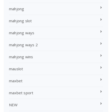
mahjong
mahjong slot
mahjong ways
mahjong ways 2
mahjong wins
mauslot
maxbet
maxbet sport
NEW