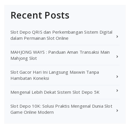
Recent Posts
Slot Depo QRIS dan Perkembangan Sistem Digital
dalam Permainan Slot Online
MAHJONG WAYS : Panduan Aman Transaksi Main
Mahjong Slot
Slot Gacor Hari Ini Langsung Maxwin Tanpa
Hambatan Koneksi
Mengenal Lebih Dekat Sistem Slot Depo 5K
Slot Depo 10K: Solusi Praktis Mengenal Dunia Slot
Game Online Modern