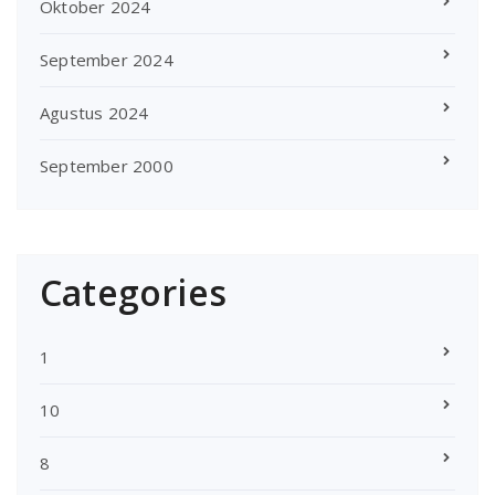
Oktober 2024
September 2024
Agustus 2024
September 2000
Categories
1
10
8