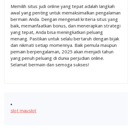
Memilih situs judi online yang tepat adalah langkah
awal yang penting untuk memaksimalkan pengalaman
bermain Anda. Dengan mengenali kriteria situs yang
baik, memanfaatkan bonus, dan menerapkan strategi
yang tepat, Anda bisa meningkatkan peluang
menang. Pastikan untuk selalu bertaruh dengan bijak
dan nikmati setiap momennya. Baik pemula maupun
pemain berpengalaman, 2025 akan menjadi tahun
yang penuh peluang di dunia perjudian online.
Selamat bermain dan semoga sukses!
slot mauslot