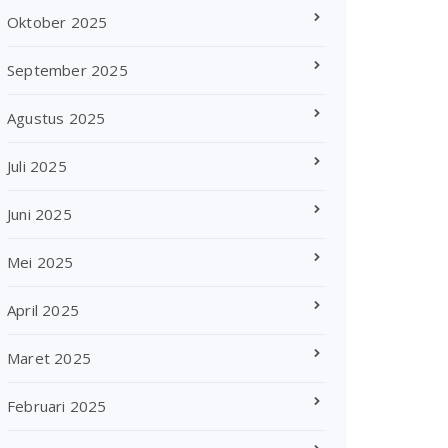
Oktober 2025
September 2025
Agustus 2025
Juli 2025
Juni 2025
Mei 2025
April 2025
Maret 2025
Februari 2025