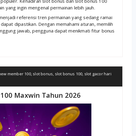
opuler. Kehadiran slot bonus dan slot bonus 100
 yang ingin mengenal permainan lebih jauh.
at menjadi referensi tren permainan yang sedang ramai
ak dapat dipastikan. Dengan memahami aturan, memilih
nggung jawab, pengguna dapat menikmati fitur bonus
new member 100
,
slot bonus
,
slot bonus 100
,
slot gacor hari
 100 Maxwin Tahun 2026