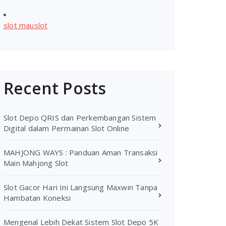
slot mauslot
Recent Posts
Slot Depo QRIS dan Perkembangan Sistem
Digital dalam Permainan Slot Online
MAHJONG WAYS : Panduan Aman Transaksi
Main Mahjong Slot
Slot Gacor Hari Ini Langsung Maxwin Tanpa
Hambatan Koneksi
Mengenal Lebih Dekat Sistem Slot Depo 5K