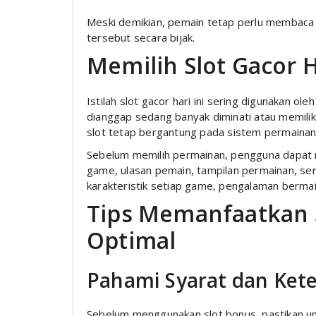
Meski demikian, pemain tetap perlu membaca 
tersebut secara bijak.
Memilih Slot Gacor H
Istilah slot gacor hari ini sering digunakan 
dianggap sedang banyak diminati atau memilik
slot tetap bergantung pada sistem permainan
Sebelum memilih permainan, pengguna dapat 
game, ulasan pemain, tampilan permainan, se
karakteristik setiap game, pengalaman berma
Tips Memanfaatkan 
Optimal
Pahami Syarat dan Ket
Sebelum menggunakan slot bonus, pastikan un