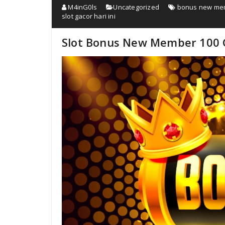
M4inG0ls
Uncategorized
bonus new me
slot gacor hari ini
Slot Bonus New Member 100 