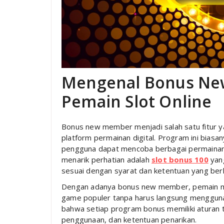
Mengenal Bonus Ne
Pemain Slot Online
Bonus new member menjadi salah satu fitur y
platform permainan digital. Program ini biasa
pengguna dapat mencoba berbagai permainan 
menarik perhatian adalah
slot bonus 100
yan
sesuai dengan syarat dan ketentuan yang berl
Dengan adanya bonus new member, pemain me
game populer tanpa harus langsung menggun
bahwa setiap program bonus memiliki aturan t
penggunaan, dan ketentuan penarikan.