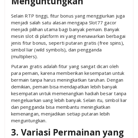
Menguntungkan
Selain RTP tinggi, fitur bonus yang menggiurkan juga
menjadi salah satu alasan mengapa Slot77 gacor
menjadi pilihan utama bagi banyak pemain. Banyak
mesin slot di platform ini yang menawarkan berbagai
jenis fitur bonus, seperti putaran gratis (free spins),
simbol liar (wild symbols), dan pengganda
(multipliers).
Putaran gratis adalah fitur yang sangat dicari oleh
para pemain, karena memberikan kesempatan untuk
bermain tanpa harus meningkatkan taruhan. Dengan
demikian, pemain bisa mendapatkan lebih banyak
kesempatan untuk memenangkan hadiah besar tanpa
mengeluarkan uang lebih banyak. Selain itu, simbol liar
dan pengganda bisa membantu meningkatkan
kemenangan, menjadikan setiap putaran lebih
menguntungkan.
3. Variasi Permainan yang