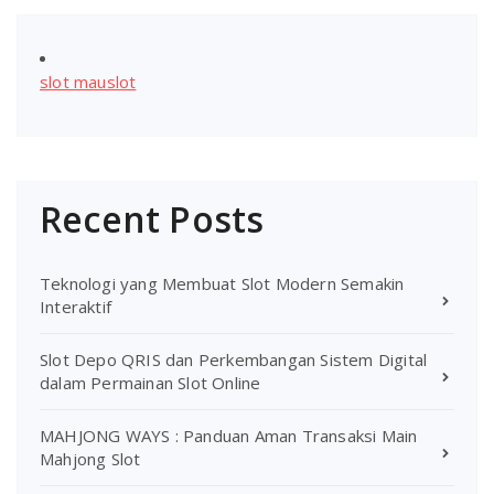
slot mauslot
Recent Posts
Teknologi yang Membuat Slot Modern Semakin
Interaktif
Slot Depo QRIS dan Perkembangan Sistem Digital
dalam Permainan Slot Online
MAHJONG WAYS : Panduan Aman Transaksi Main
Mahjong Slot