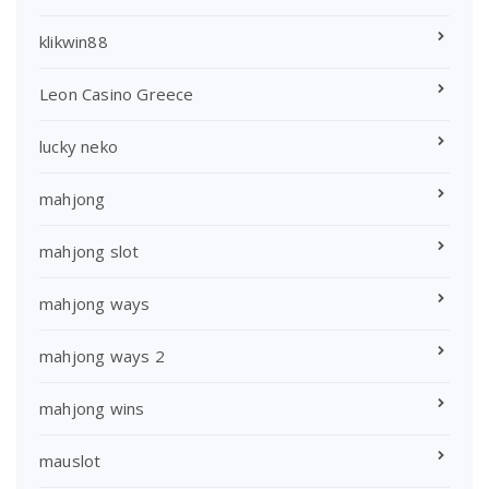
klikwin88
Leon Casino Greece
lucky neko
mahjong
mahjong slot
mahjong ways
mahjong ways 2
mahjong wins
mauslot