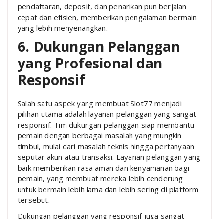
pendaftaran, deposit, dan penarikan pun berjalan
cepat dan efisien, memberikan pengalaman bermain
yang lebih menyenangkan.
6. Dukungan Pelanggan
yang Profesional dan
Responsif
Salah satu aspek yang membuat Slot77 menjadi
pilihan utama adalah layanan pelanggan yang sangat
responsif. Tim dukungan pelanggan siap membantu
pemain dengan berbagai masalah yang mungkin
timbul, mulai dari masalah teknis hingga pertanyaan
seputar akun atau transaksi. Layanan pelanggan yang
baik memberikan rasa aman dan kenyamanan bagi
pemain, yang membuat mereka lebih cenderung
untuk bermain lebih lama dan lebih sering di platform
tersebut.
Dukungan pelanggan yang responsif juga sangat