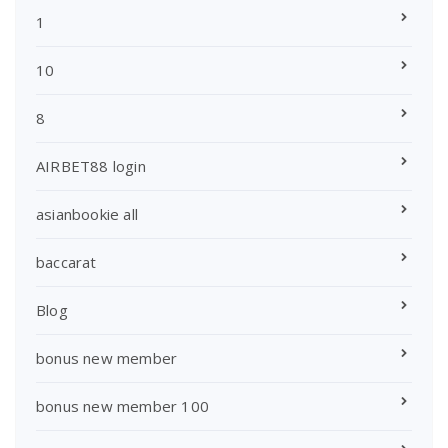
1
10
8
AIRBET88 login
asianbookie all
baccarat
Blog
bonus new member
bonus new member 100