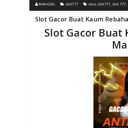
M4inG0ls
slot777
situs slot777
,
slot 777
,
Slot Gacor Buat Kaum Rebah
Slot Gacor Buat
Ma