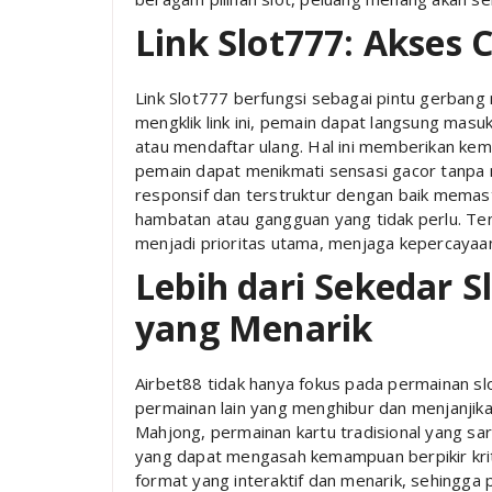
Link Slot777: Akses 
Link Slot777 berfungsi sebagai pintu gerbang 
mengklik link ini, pemain dapat langsung masu
atau mendaftar ulang. Hal ini memberikan ke
pemain dapat menikmati sensasi gacor tanpa
responsif dan terstruktur dengan baik memas
hambatan atau gangguan yang tidak perlu. Ten
menjadi prioritas utama, menjaga kepercayaa
Lebih dari Sekedar 
yang Menarik
Airbet88 tidak hanya fokus pada permainan slo
permainan lain yang menghibur dan menjanjika
Mahjong, permainan kartu tradisional yang sar
yang dapat mengasah kemampuan berpikir krit
format yang interaktif dan menarik, sehingga