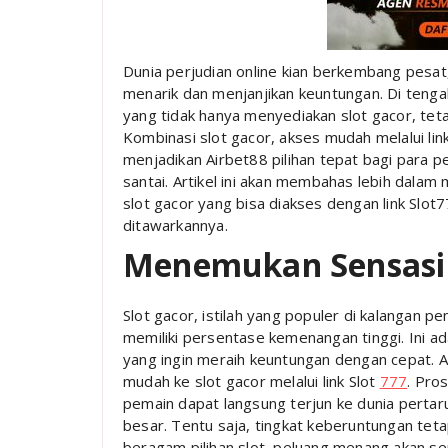
Dunia perjudian online kian berkembang pesa
menarik dan menjanjikan keuntungan. Di tengah
yang tidak hanya menyediakan slot gacor, te
Kombinasi slot gacor, akses mudah melalui li
menjadikan Airbet88 pilihan tepat bagi para 
santai. Artikel ini akan membahas lebih dala
slot gacor yang bisa diakses dengan link Slo
ditawarkannya.
Menemukan Sensasi 
Slot gacor, istilah yang populer di kalangan p
memiliki persentase kemenangan tinggi. Ini a
yang ingin meraih keuntungan dengan cepat.
mudah ke slot gacor melalui link Slot
777
. Pro
pemain dapat langsung terjun ke dunia perta
besar. Tentu saja, tingkat keberuntungan te
beragam pilihan slot, peluang menang akan se