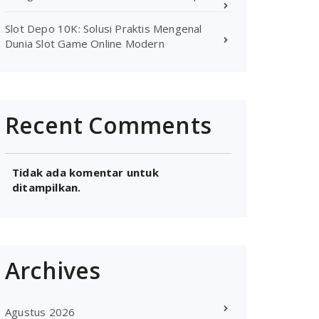
Slot Depo 10K: Solusi Praktis Mengenal
Dunia Slot Game Online Modern
Recent Comments
Tidak ada komentar untuk
ditampilkan.
Archives
Agustus 2026