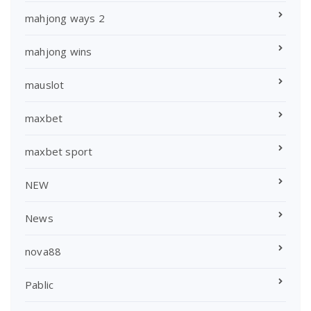
mahjong ways 2
mahjong wins
mauslot
maxbet
maxbet sport
NEW
News
nova88
Pablic