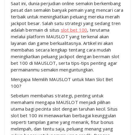
Saat ini, dunia perjudian online semakin berkembang
pesat dan semakin banyak pemain yang mencari cara
terbaik untuk meningkatkan peluang mereka meraih
jackpot besar. Salah satu strategi yang sedang tren
adalah bermain di situs
slot bet 100
, terutama
melalui platform MAUSLOT yang terkenal akan
layanan dan game berkualitasnya. Artikel ini akan
membahas secara lengkap tentang cara mudah
meningkatkan peluang jackpot dengan bermain slot
bet 100 di MAUSLOT, serta tips-tips penting agar
permainanmu semakin menguntungkan.
Mengapa Memilih MAUSLOT untuk Main Slot Bet
100?
Sebelum membahas strategi, penting untuk
memahami mengapa MAUSLOT menjadi pilihan
utama bagi pecinta slot dengan taruhan kecil. Situs
slot bet 100 ini menawarkan berbagai keunggulan
seperti tampilan game yang menarik, fitur bonus
melimpah, dan tentu saja, peluang menang yang