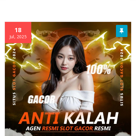
18
Jul, 2025