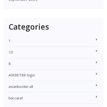
Categories
1
10
8
AIRBET88 login
asianbookie all
baccarat