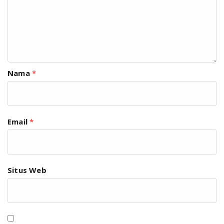
Nama
*
Email
*
Situs Web