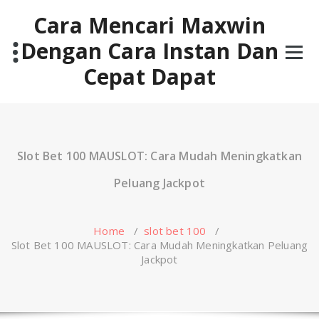
Skip
Cara Mencari Maxwin
to
content
Dengan Cara Instan Dan
Cepat Dapat
Slot Bet 100 MAUSLOT: Cara Mudah Meningkatkan
Peluang Jackpot
Home
/
slot bet 100
/
Slot Bet 100 MAUSLOT: Cara Mudah Meningkatkan Peluang
Jackpot