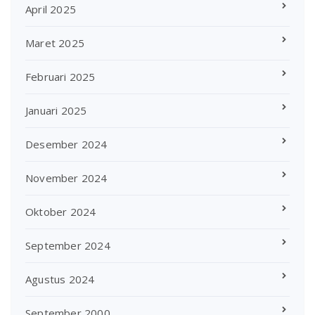
April 2025
Maret 2025
Februari 2025
Januari 2025
Desember 2024
November 2024
Oktober 2024
September 2024
Agustus 2024
September 2000