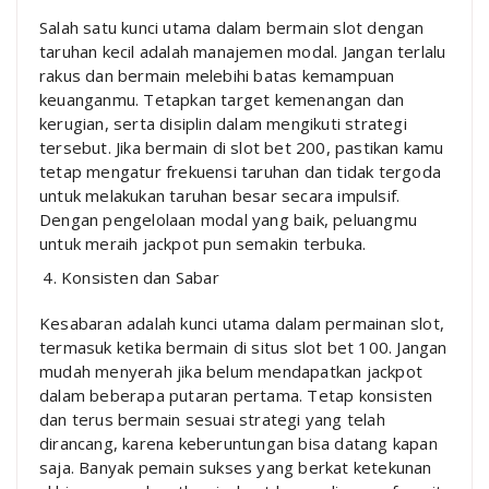
Salah satu kunci utama dalam bermain slot dengan
taruhan kecil adalah manajemen modal. Jangan terlalu
rakus dan bermain melebihi batas kemampuan
keuanganmu. Tetapkan target kemenangan dan
kerugian, serta disiplin dalam mengikuti strategi
tersebut. Jika bermain di slot bet 200, pastikan kamu
tetap mengatur frekuensi taruhan dan tidak tergoda
untuk melakukan taruhan besar secara impulsif.
Dengan pengelolaan modal yang baik, peluangmu
untuk meraih jackpot pun semakin terbuka.
Konsisten dan Sabar
Kesabaran adalah kunci utama dalam permainan slot,
termasuk ketika bermain di situs slot bet 100. Jangan
mudah menyerah jika belum mendapatkan jackpot
dalam beberapa putaran pertama. Tetap konsisten
dan terus bermain sesuai strategi yang telah
dirancang, karena keberuntungan bisa datang kapan
saja. Banyak pemain sukses yang berkat ketekunan