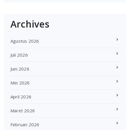
Archives
Agustus 2026
Juli 2026
Juni 2026
Mei 2026
April 2026
Maret 2026
Februari 2026