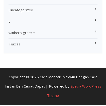
Uncategorized
v
winhero greece
Текста
Copyright © 2026 Cara Mencari Maxwin Dengan Cara
Instan Dan Cepat Dapat | Powered by
Specia WordPress
Theme