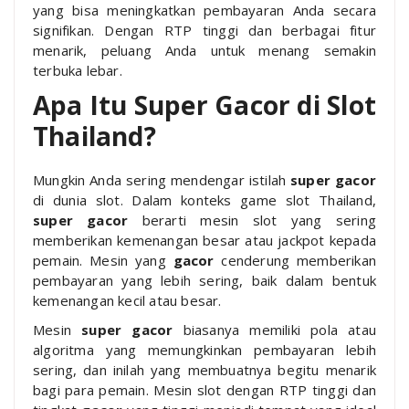
yang bisa meningkatkan pembayaran Anda secara
signifikan. Dengan RTP tinggi dan berbagai fitur
menarik, peluang Anda untuk menang semakin
terbuka lebar.
Apa Itu Super Gacor di Slot
Thailand?
Mungkin Anda sering mendengar istilah
super gacor
di dunia slot. Dalam konteks game slot Thailand,
super gacor
berarti mesin slot yang sering
memberikan kemenangan besar atau jackpot kepada
pemain. Mesin yang
gacor
cenderung memberikan
pembayaran yang lebih sering, baik dalam bentuk
kemenangan kecil atau besar.
Mesin
super gacor
biasanya memiliki pola atau
algoritma yang memungkinkan pembayaran lebih
sering, dan inilah yang membuatnya begitu menarik
bagi para pemain. Mesin slot dengan RTP tinggi dan