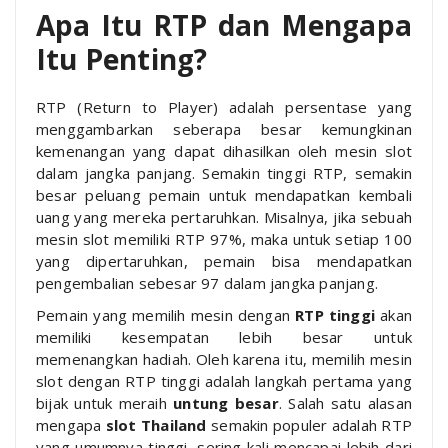
Apa Itu RTP dan Mengapa
Itu Penting?
RTP (Return to Player) adalah persentase yang
menggambarkan seberapa besar kemungkinan
kemenangan yang dapat dihasilkan oleh mesin slot
dalam jangka panjang. Semakin tinggi RTP, semakin
besar peluang pemain untuk mendapatkan kembali
uang yang mereka pertaruhkan. Misalnya, jika sebuah
mesin slot memiliki RTP 97%, maka untuk setiap 100
yang dipertaruhkan, pemain bisa mendapatkan
pengembalian sebesar 97 dalam jangka panjang.
Pemain yang memilih mesin dengan
RTP tinggi
akan
memiliki kesempatan lebih besar untuk
memenangkan hadiah. Oleh karena itu, memilih mesin
slot dengan RTP tinggi adalah langkah pertama yang
bijak untuk meraih
untung besar
. Salah satu alasan
mengapa
slot Thailand
semakin populer adalah RTP
yang umumnya tinggi, sering kali mencapai lebih dari