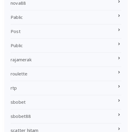
nova88
Pablic
Post
Public
rajamerak
roulette
rtp
sbobet
sbobet88
scatter hitam