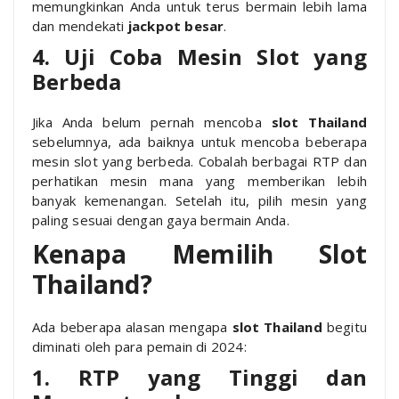
memungkinkan Anda untuk terus bermain lebih lama
dan mendekati
jackpot besar
.
4. Uji Coba Mesin Slot yang
Berbeda
Jika Anda belum pernah mencoba
slot Thailand
sebelumnya, ada baiknya untuk mencoba beberapa
mesin slot yang berbeda. Cobalah berbagai RTP dan
perhatikan mesin mana yang memberikan lebih
banyak kemenangan. Setelah itu, pilih mesin yang
paling sesuai dengan gaya bermain Anda.
Kenapa Memilih Slot
Thailand?
Ada beberapa alasan mengapa
slot Thailand
begitu
diminati oleh para pemain di 2024:
1. RTP yang Tinggi dan