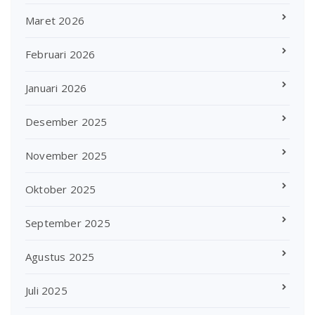
Maret 2026
Februari 2026
Januari 2026
Desember 2025
November 2025
Oktober 2025
September 2025
Agustus 2025
Juli 2025