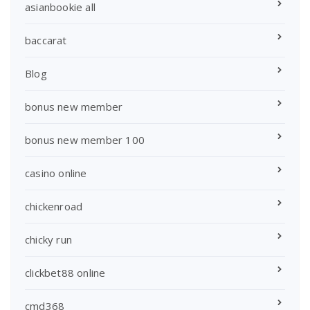
asianbookie all
baccarat
Blog
bonus new member
bonus new member 100
casino online
chickenroad
chicky run
clickbet88 online
cmd368