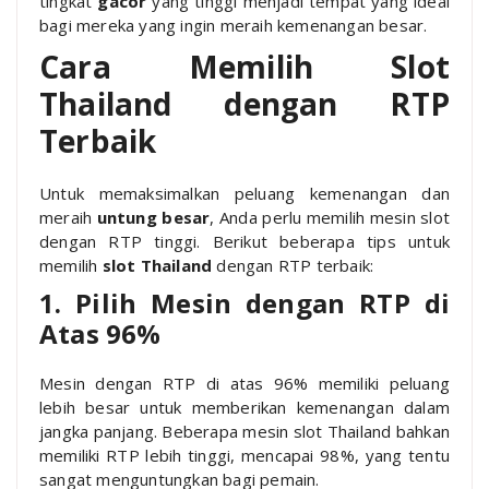
tingkat
gacor
yang tinggi menjadi tempat yang ideal
bagi mereka yang ingin meraih kemenangan besar.
Cara Memilih Slot
Thailand dengan RTP
Terbaik
Untuk memaksimalkan peluang kemenangan dan
meraih
untung besar
, Anda perlu memilih mesin slot
dengan RTP tinggi. Berikut beberapa tips untuk
memilih
slot Thailand
dengan RTP terbaik:
1. Pilih Mesin dengan RTP di
Atas 96%
Mesin dengan RTP di atas 96% memiliki peluang
lebih besar untuk memberikan kemenangan dalam
jangka panjang. Beberapa mesin slot Thailand bahkan
memiliki RTP lebih tinggi, mencapai 98%, yang tentu
sangat menguntungkan bagi pemain.