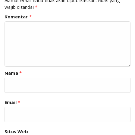
Alamat email Anda tidak akan dipublikasikan.
Ruas yang
wajib ditandai
*
Komentar
*
Nama
*
Email
*
Situs Web