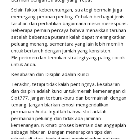
Selain faktor keberuntungan, strategi bermain juga
memegang peranan penting. Cobalah berbagai jenis
taruhan dan perhatikan bagaimana mesin merespons.
Beberapa pemain percaya bahwa menaikkan taruhan
setelah beberapa putaran kalah dapat meningkatkan
peluang menang, sementara yang lain lebih memilih
untuk bertaruh dengan jumlah yang konsisten.
Eksperimen dan temukan strategi yang paling cocok
untuk Anda.
Kesabaran dan Disiplin adalah Kunci
Terakhir, tetapi tidak kalah pentingnya, kesabaran
dan disiplin adalah kunci untuk meraih kemenangan di
Slot777. Jangan terburu-buru dan bermainlah dengan
tenang. Jangan biarkan emosi mengendalikan
permainan Anda. Ingatlah bahwa slot adalah
permainan peluang dan tidak ada jaminan
kemenangan. Nikmati proses bermain dan anggaplah
sebagai hiburan. Dengan menerapkan tips dan
rahasia di atas, Anda dapat meningkatkan peluang