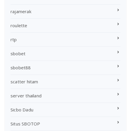
rajamerak
roulette
rtp
sbobet
sbobet88
scatter hitam
server thailand
Sicbo Dadu
Situs SBOTOP