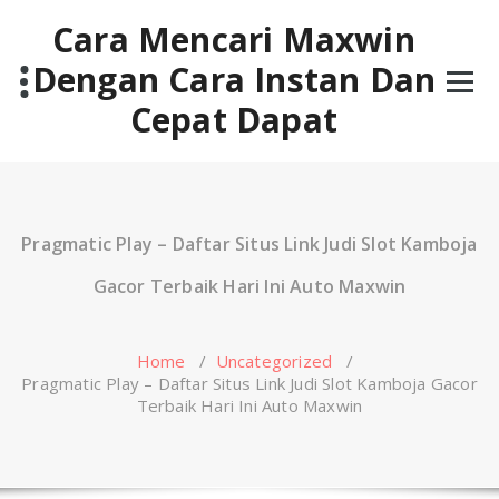
Skip
Cara Mencari Maxwin
to
content
Dengan Cara Instan Dan
Cepat Dapat
Pragmatic Play – Daftar Situs Link Judi Slot Kamboja
Gacor Terbaik Hari Ini Auto Maxwin
Home
/
Uncategorized
/
Pragmatic Play – Daftar Situs Link Judi Slot Kamboja Gacor
Terbaik Hari Ini Auto Maxwin