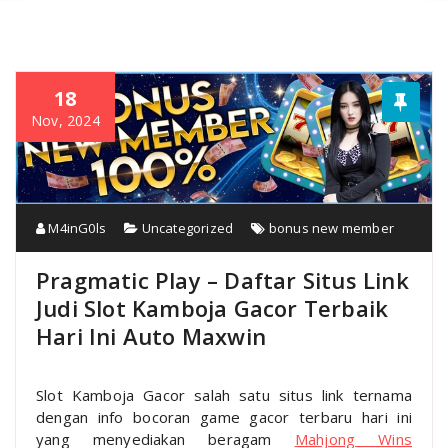
18
Nov, 2024
M4inG0ls
Uncategorized
bonus new member
Pragmatic Play – Daftar Situs Link
Judi Slot Kamboja Gacor Terbaik
Hari Ini Auto Maxwin
Slot Kamboja Gacor salah satu situs link ternama
dengan info bocoran game gacor terbaru hari ini
yang menyediakan beragam
Mahjong Wins