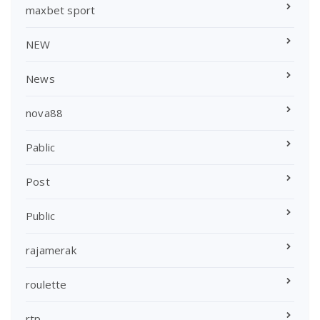
maxbet sport
NEW
News
nova88
Pablic
Post
Public
rajamerak
roulette
rtp