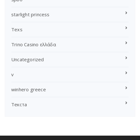
starlight princess
Texs
Trino Casino ελλάδα
Uncategorized
v
winhero greece
Текста