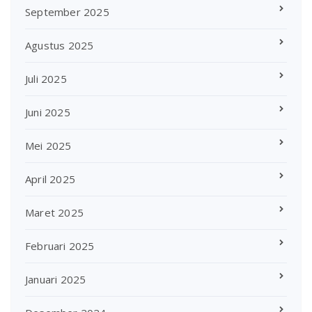
September 2025
Agustus 2025
Juli 2025
Juni 2025
Mei 2025
April 2025
Maret 2025
Februari 2025
Januari 2025