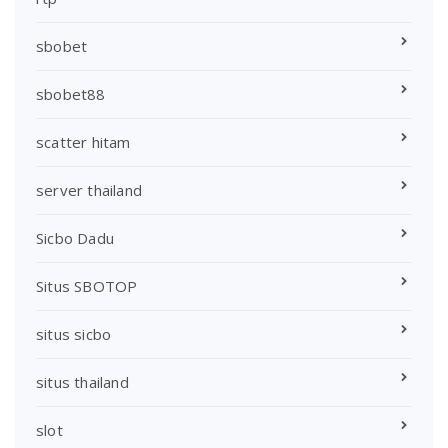
sbobet
sbobet88
scatter hitam
server thailand
Sicbo Dadu
Situs SBOTOP
situs sicbo
situs thailand
slot