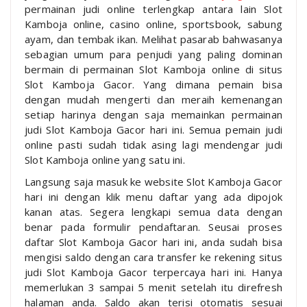
permainan judi online terlengkap antara lain Slot
Kamboja online, casino online, sportsbook, sabung
ayam, dan tembak ikan. Melihat pasarab bahwasanya
sebagian umum para penjudi yang paling dominan
bermain di permainan Slot Kamboja online di situs
Slot Kamboja Gacor. Yang dimana pemain bisa
dengan mudah mengerti dan meraih kemenangan
setiap harinya dengan saja memainkan permainan
judi Slot Kamboja Gacor hari ini. Semua pemain judi
online pasti sudah tidak asing lagi mendengar judi
Slot Kamboja online yang satu ini.
Langsung saja masuk ke website Slot Kamboja Gacor
hari ini dengan klik menu daftar yang ada dipojok
kanan atas. Segera lengkapi semua data dengan
benar pada formulir pendaftaran. Seusai proses
daftar Slot Kamboja Gacor hari ini, anda sudah bisa
mengisi saldo dengan cara transfer ke rekening situs
judi Slot Kamboja Gacor terpercaya hari ini. Hanya
memerlukan 3 sampai 5 menit setelah itu direfresh
halaman anda. Saldo akan terisi otomatis sesuai