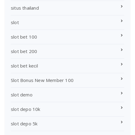
situs thailand
slot
slot bet 100
slot bet 200
slot bet kecil
Slot Bonus New Member 100
slot demo
slot depo 10k
slot depo 5k