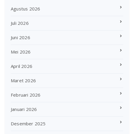
Agustus 2026
Juli 2026
Juni 2026
Mei 2026
April 2026
Maret 2026
Februari 2026
Januari 2026
Desember 2025