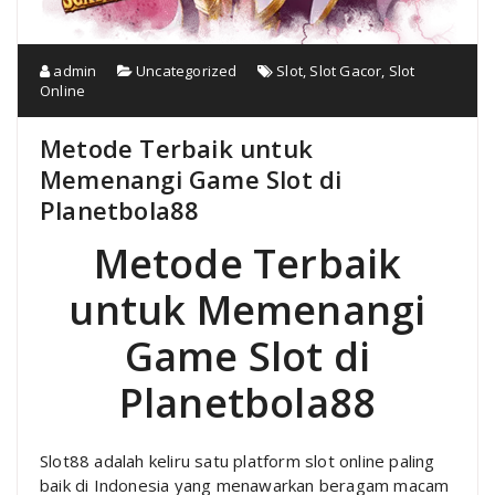
admin
Uncategorized
Slot
,
Slot Gacor
,
Slot
Online
Metode Terbaik untuk
Memenangi Game Slot di
Planetbola88
Metode Terbaik
untuk Memenangi
Game Slot di
Planetbola88
Slot88 adalah keliru satu platform slot online paling
baik di Indonesia yang menawarkan beragam macam