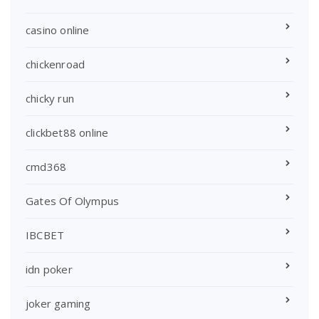
casino online
chickenroad
chicky run
clickbet88 online
cmd368
Gates Of Olympus
IBCBET
idn poker
joker gaming