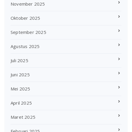
November 2025
Oktober 2025
September 2025
Agustus 2025
Juli 2025
Juni 2025
Mei 2025
April 2025
Maret 2025
Februari 2025