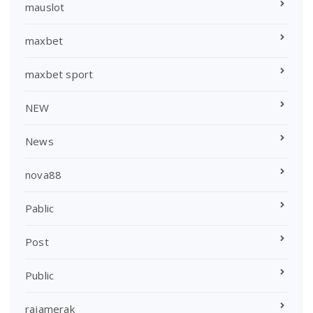
mauslot
maxbet
maxbet sport
NEW
News
nova88
Pablic
Post
Public
rajamerak