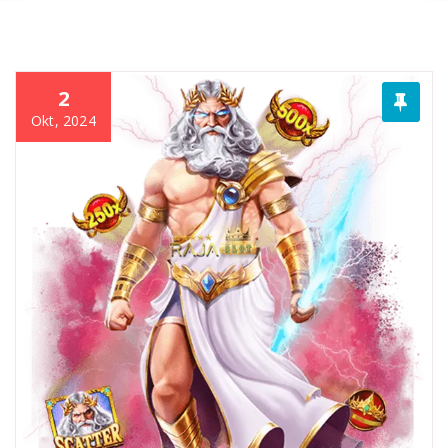
2
Okt, 2024