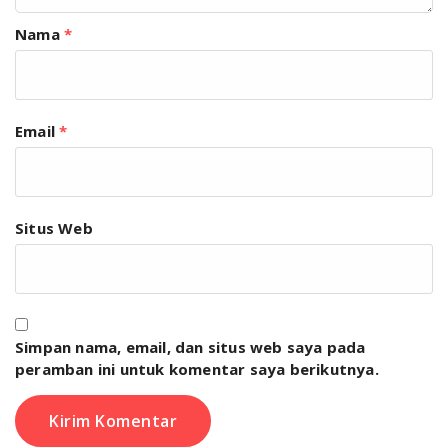
Nama
*
Email
*
Situs Web
Simpan nama, email, dan situs web saya pada
peramban ini untuk komentar saya berikutnya.