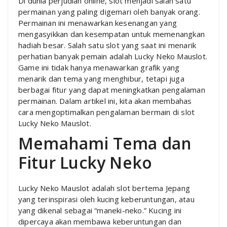
Di dunia perjudian online, slot menjadi salah satu
permainan yang paling digemari oleh banyak orang.
Permainan ini menawarkan kesenangan yang
mengasyikkan dan kesempatan untuk memenangkan
hadiah besar. Salah satu slot yang saat ini menarik
perhatian banyak pemain adalah Lucky Neko Mauslot.
Game ini tidak hanya menawarkan grafik yang
menarik dan tema yang menghibur, tetapi juga
berbagai fitur yang dapat meningkatkan pengalaman
permainan. Dalam artikel ini, kita akan membahas
cara mengoptimalkan pengalaman bermain di slot
Lucky Neko Mauslot.
Memahami Tema dan
Fitur Lucky Neko
Lucky Neko Mauslot adalah slot bertema Jepang
yang terinspirasi oleh kucing keberuntungan, atau
yang dikenal sebagai “maneki-neko.” Kucing ini
dipercaya akan membawa keberuntungan dan