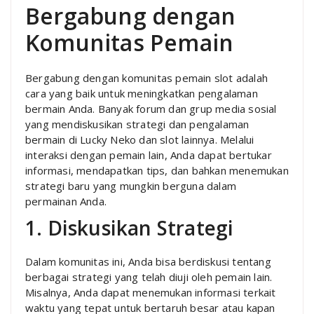
Bergabung dengan
Komunitas Pemain
Bergabung dengan komunitas pemain slot adalah
cara yang baik untuk meningkatkan pengalaman
bermain Anda. Banyak forum dan grup media sosial
yang mendiskusikan strategi dan pengalaman
bermain di Lucky Neko dan slot lainnya. Melalui
interaksi dengan pemain lain, Anda dapat bertukar
informasi, mendapatkan tips, dan bahkan menemukan
strategi baru yang mungkin berguna dalam
permainan Anda.
1. Diskusikan Strategi
Dalam komunitas ini, Anda bisa berdiskusi tentang
berbagai strategi yang telah diuji oleh pemain lain.
Misalnya, Anda dapat menemukan informasi terkait
waktu yang tepat untuk bertaruh besar atau kapan