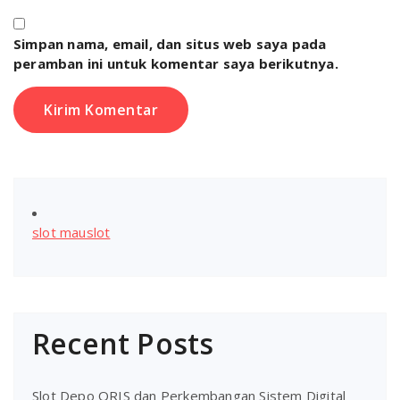
Simpan nama, email, dan situs web saya pada
peramban ini untuk komentar saya berikutnya.
slot mauslot
Recent Posts
Slot Depo QRIS dan Perkembangan Sistem Digital