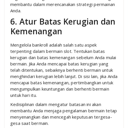
membantu dalam merencanakan strategi permainan
Anda.
6. Atur Batas Kerugian dan
Kemenangan
Mengelola bankroll adalah salah satu aspek
terpenting dalam bermain slot. Tentukan batas
kerugian dan batas kemenangan sebelum Anda mulai
bermain. Jika Anda mencapai batas kerugian yang
telah ditentukan, sebaiknya berhenti bermain untuk
menghindari kerugian lebih lanjut. Di sisi lain, jika Anda
mencapai batas kemenangan, pertimbangkan untuk
mengumpulkan keuntungan dan berhenti bermain
untuk hari itu.
Kedisiplinan dalam mengatur batasan ini akan
membantu Anda menjaga pengalaman bermain tetap
menyenangkan dan mencegah keputusan tergesa-
gesa saat bermain.