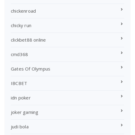
chickenroad
chicky run
clickbet88 online
cmd368
Gates Of Olympus
IBCBET
idn poker
joker gaming
judi bola