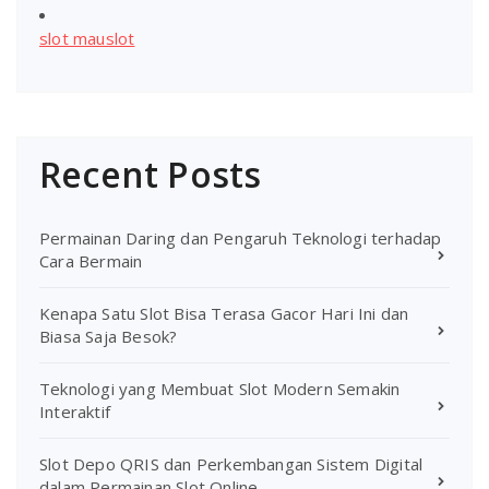
slot mauslot
Recent Posts
Permainan Daring dan Pengaruh Teknologi terhadap
Cara Bermain
Kenapa Satu Slot Bisa Terasa Gacor Hari Ini dan
Biasa Saja Besok?
Teknologi yang Membuat Slot Modern Semakin
Interaktif
Slot Depo QRIS dan Perkembangan Sistem Digital
dalam Permainan Slot Online