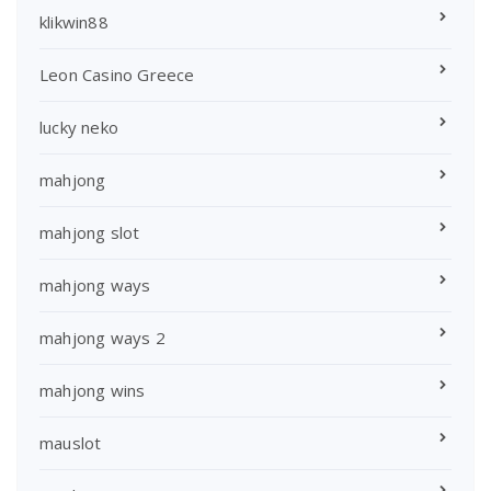
klikwin88
Leon Casino Greece
lucky neko
mahjong
mahjong slot
mahjong ways
mahjong ways 2
mahjong wins
mauslot