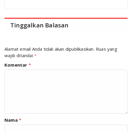
Tinggalkan Balasan
Alamat email Anda tidak akan dipublikasikan.
Ruas yang
wajib ditandai
*
Komentar
*
Nama
*