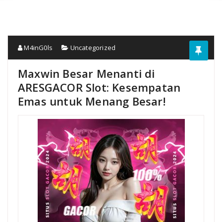
M4inG0ls
Uncategorized
Maxwin Besar Menanti di
ARESGACOR Slot: Kesempatan
Emas untuk Menang Besar!