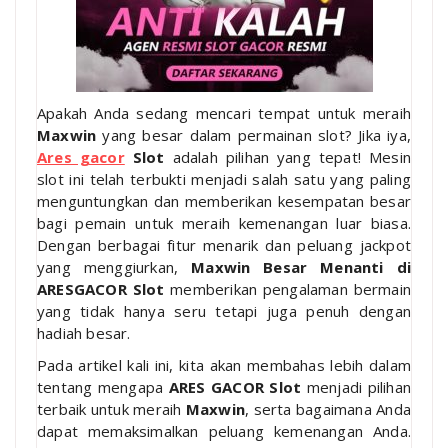
Apakah Anda sedang mencari tempat untuk meraih
Maxwin
yang besar dalam permainan slot? Jika iya,
Ares gacor
Slot
adalah pilihan yang tepat! Mesin
slot ini telah terbukti menjadi salah satu yang paling
menguntungkan dan memberikan kesempatan besar
bagi pemain untuk meraih kemenangan luar biasa.
Dengan berbagai fitur menarik dan peluang jackpot
yang menggiurkan,
Maxwin Besar Menanti di
ARESGACOR Slot
memberikan pengalaman bermain
yang tidak hanya seru tetapi juga penuh dengan
hadiah besar.
Pada artikel kali ini, kita akan membahas lebih dalam
tentang mengapa
ARES GACOR Slot
menjadi pilihan
terbaik untuk meraih
Maxwin
, serta bagaimana Anda
dapat memaksimalkan peluang kemenangan Anda.