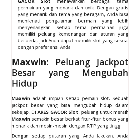
GACOR Slot
menawarkan berbagai tema
permainan yang menarik dan unik. Dengan grafis
yang menarik dan tema yang beragam, Anda bisa
menikmati pengalaman bermain yang lebih
menyenangkan. Setiap tema permainan juga
memiliki peluang kemenangan dan aturan yang
berbeda, jadi Anda dapat memilih slot yang sesuai
dengan preferensi Anda.
Maxwin
: Peluang Jackpot
Besar yang Mengubah
Hidup
Maxwin
adalah impian setiap pemain slot. Sebuah
jackpot besar yang bisa mengubah hidup dalam
sekejap. Di
ARES GACOR Slot
, peluang untuk meraih
Maxwin
semakin besar berkat fitur-fitur bonus yang
menarik dan mesin-mesin dengan RTP yang tinggi.
Dengan setiap putaran yang Anda lakukan, Anda