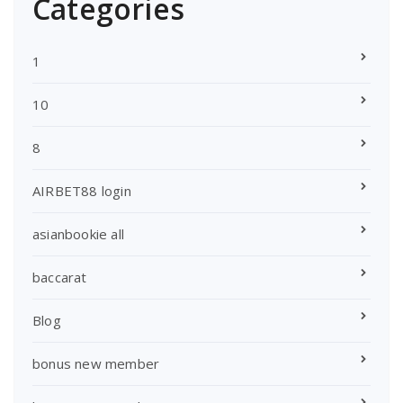
Categories
1
10
8
AIRBET88 login
asianbookie all
baccarat
Blog
bonus new member