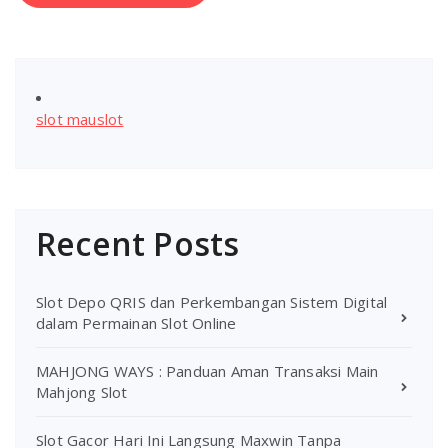
slot mauslot
Recent Posts
Slot Depo QRIS dan Perkembangan Sistem Digital
dalam Permainan Slot Online
MAHJONG WAYS : Panduan Aman Transaksi Main
Mahjong Slot
Slot Gacor Hari Ini Langsung Maxwin Tanpa