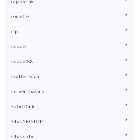
rajamerak
roulette
rtp
sbobet
sbobet88
scatter hitam
server thailand
Sicbo Dadu
Situs SBOTOP
situs sicbo