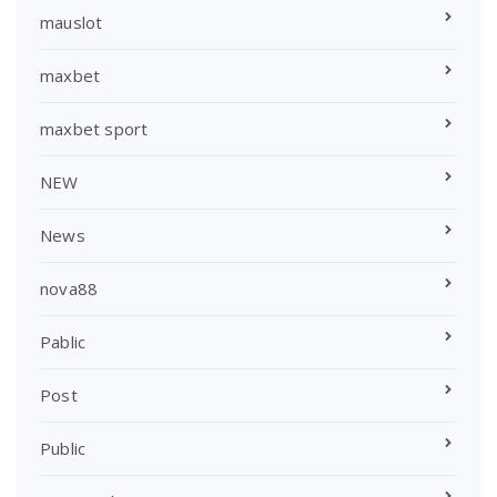
mauslot
maxbet
maxbet sport
NEW
News
nova88
Pablic
Post
Public