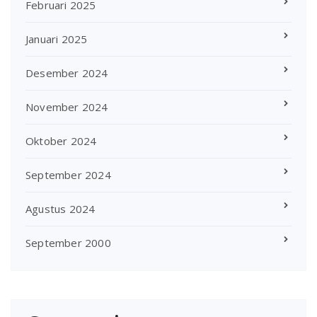
Februari 2025
Januari 2025
Desember 2024
November 2024
Oktober 2024
September 2024
Agustus 2024
September 2000