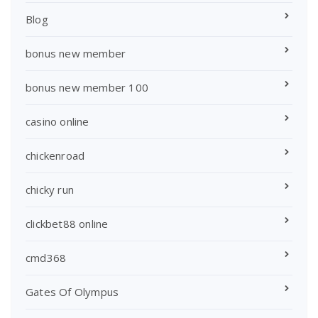
Blog
bonus new member
bonus new member 100
casino online
chickenroad
chicky run
clickbet88 online
cmd368
Gates Of Olympus