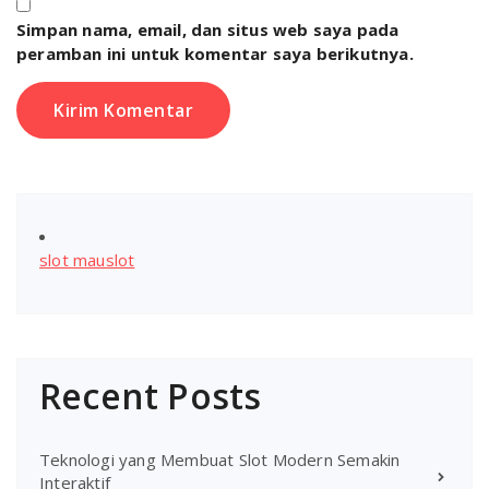
Simpan nama, email, dan situs web saya pada
peramban ini untuk komentar saya berikutnya.
slot mauslot
Recent Posts
Teknologi yang Membuat Slot Modern Semakin
Interaktif