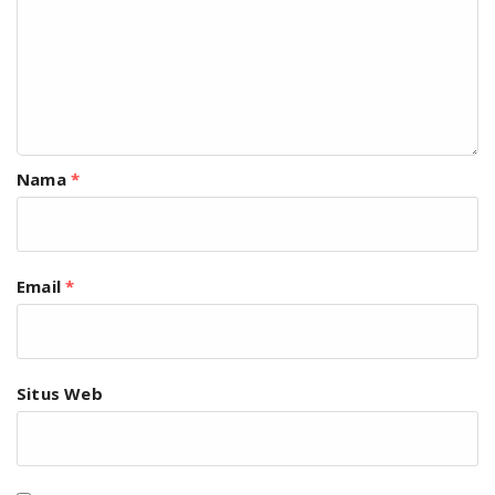
Nama
*
Email
*
Situs Web