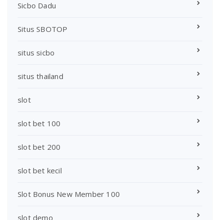
Sicbo Dadu
Situs SBOTOP
situs sicbo
situs thailand
slot
slot bet 100
slot bet 200
slot bet kecil
Slot Bonus New Member 100
slot demo