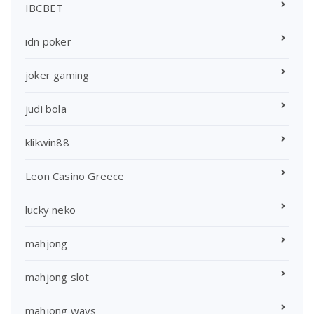
IBCBET
idn poker
joker gaming
judi bola
klikwin88
Leon Casino Greece
lucky neko
mahjong
mahjong slot
mahjong ways