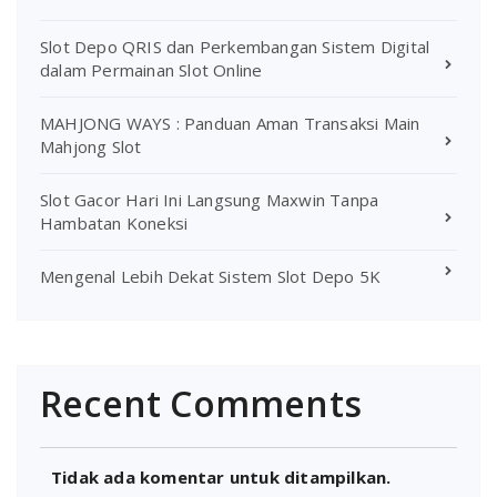
Slot Depo QRIS dan Perkembangan Sistem Digital
dalam Permainan Slot Online
MAHJONG WAYS : Panduan Aman Transaksi Main
Mahjong Slot
Slot Gacor Hari Ini Langsung Maxwin Tanpa
Hambatan Koneksi
Mengenal Lebih Dekat Sistem Slot Depo 5K
Recent Comments
Tidak ada komentar untuk ditampilkan.