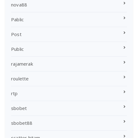
nova88
Pablic
Post
Public
rajamerak
roulette
rtp
sbobet
sbobet88
scatter hitam