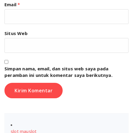
Email
*
Situs Web
Simpan nama, email, dan situs web saya pada
peramban ini untuk komentar saya berikutnya.
slot mauslot