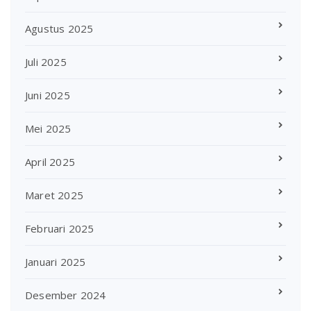
Agustus 2025
Juli 2025
Juni 2025
Mei 2025
April 2025
Maret 2025
Februari 2025
Januari 2025
Desember 2024