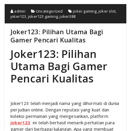
admin
Uncategorized
joker gaming
,
joker slot
,
joker123
,
joker123 gaming
,
joker388
Joker123: Pilihan Utama Bagi
Gamer Pencari Kualitas
Joker123: Pilihan
Utama Bagi Gamer
Pencari Kualitas
Joker123 telah menjadi nama yang dihormati di dunia
perjudian online. Dengan reputasi yang kuat dan
koleksi permainan yang mengesankan, platform
joker123
ini telah berhasil menarik perhatian para
gamer dari berbagai kalangan. Apa yang membuat