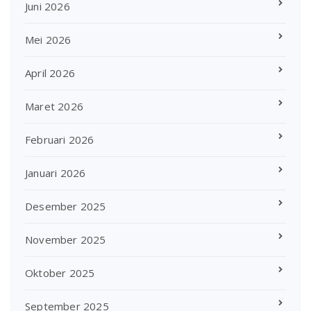
Juni 2026
Mei 2026
April 2026
Maret 2026
Februari 2026
Januari 2026
Desember 2025
November 2025
Oktober 2025
September 2025