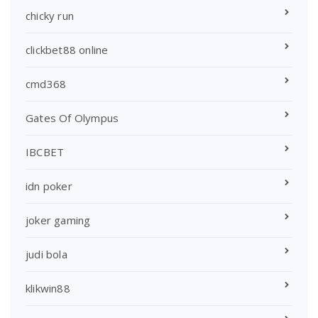
chicky run
clickbet88 online
cmd368
Gates Of Olympus
IBCBET
idn poker
joker gaming
judi bola
klikwin88