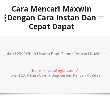
Skip
Cara Mencari Maxwin
to
content
Dengan Cara Instan Dan
Cepat Dapat
Joker123: Pilihan Utama Bagi Gamer Pencari Kualitas
Home
/
Uncategorized
/
Joker123: Pilihan Utama Bagi Gamer Pencari Kualitas