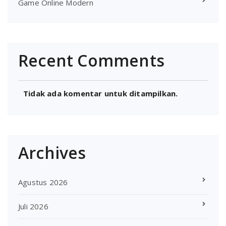
Game Online Modern
Recent Comments
Tidak ada komentar untuk ditampilkan.
Archives
Agustus 2026
Juli 2026