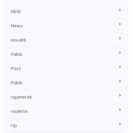
NEW
News
nova88
Pablic
Post
Public
rajamerak
roulette
rtp