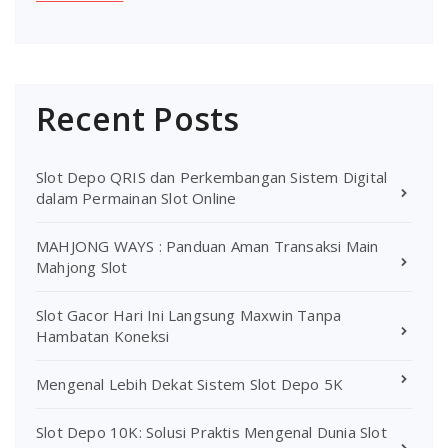
Recent Posts
Slot Depo QRIS dan Perkembangan Sistem Digital
dalam Permainan Slot Online
MAHJONG WAYS : Panduan Aman Transaksi Main
Mahjong Slot
Slot Gacor Hari Ini Langsung Maxwin Tanpa
Hambatan Koneksi
Mengenal Lebih Dekat Sistem Slot Depo 5K
Slot Depo 10K: Solusi Praktis Mengenal Dunia Slot