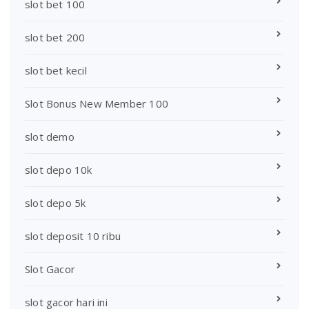
slot bet 100
slot bet 200
slot bet kecil
Slot Bonus New Member 100
slot demo
slot depo 10k
slot depo 5k
slot deposit 10 ribu
Slot Gacor
slot gacor hari ini