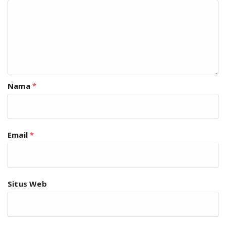
Nama
*
Email
*
Situs Web