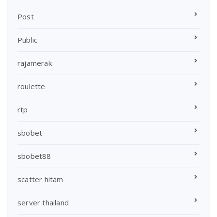
Post
Public
rajamerak
roulette
rtp
sbobet
sbobet88
scatter hitam
server thailand