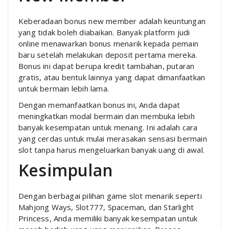
Keberadaan bonus new member adalah keuntungan
yang tidak boleh diabaikan. Banyak platform judi
online menawarkan bonus menarik kepada pemain
baru setelah melakukan deposit pertama mereka.
Bonus ini dapat berupa kredit tambahan, putaran
gratis, atau bentuk lainnya yang dapat dimanfaatkan
untuk bermain lebih lama.
Dengan memanfaatkan bonus ini, Anda dapat
meningkatkan modal bermain dan membuka lebih
banyak kesempatan untuk menang. Ini adalah cara
yang cerdas untuk mulai merasakan sensasi bermain
slot tanpa harus mengeluarkan banyak uang di awal.
Kesimpulan
Dengan berbagai pilihan game slot menarik seperti
Mahjong Ways, Slot777, Spaceman, dan Starlight
Princess, Anda memiliki banyak kesempatan untuk