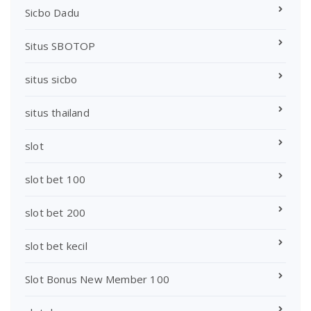
Sicbo Dadu
Situs SBOTOP
situs sicbo
situs thailand
slot
slot bet 100
slot bet 200
slot bet kecil
Slot Bonus New Member 100