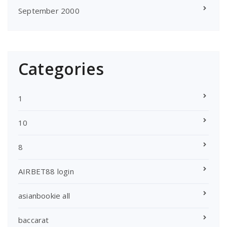
September 2000
Categories
1
10
8
AIRBET88 login
asianbookie all
baccarat