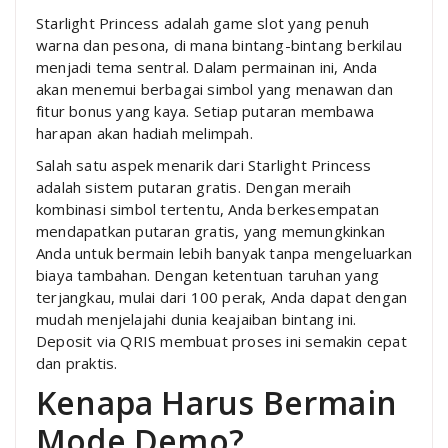
Starlight Princess adalah game slot yang penuh
warna dan pesona, di mana bintang-bintang berkilau
menjadi tema sentral. Dalam permainan ini, Anda
akan menemui berbagai simbol yang menawan dan
fitur bonus yang kaya. Setiap putaran membawa
harapan akan hadiah melimpah.
Salah satu aspek menarik dari Starlight Princess
adalah sistem putaran gratis. Dengan meraih
kombinasi simbol tertentu, Anda berkesempatan
mendapatkan putaran gratis, yang memungkinkan
Anda untuk bermain lebih banyak tanpa mengeluarkan
biaya tambahan. Dengan ketentuan taruhan yang
terjangkau, mulai dari 100 perak, Anda dapat dengan
mudah menjelajahi dunia keajaiban bintang ini.
Deposit via QRIS membuat proses ini semakin cepat
dan praktis.
Kenapa Harus Bermain
Mode Demo?