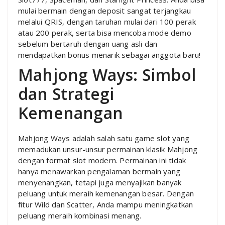
mulai bermain dengan deposit sangat terjangkau
melalui QRIS, dengan taruhan mulai dari 100 perak
atau 200 perak, serta bisa mencoba mode demo
sebelum bertaruh dengan uang asli dan
mendapatkan bonus menarik sebagai anggota baru!
Mahjong Ways: Simbol
dan Strategi
Kemenangan
Mahjong Ways adalah salah satu game slot yang
memadukan unsur-unsur permainan klasik Mahjong
dengan format slot modern. Permainan ini tidak
hanya menawarkan pengalaman bermain yang
menyenangkan, tetapi juga menyajikan banyak
peluang untuk meraih kemenangan besar. Dengan
fitur Wild dan Scatter, Anda mampu meningkatkan
peluang meraih kombinasi menang.