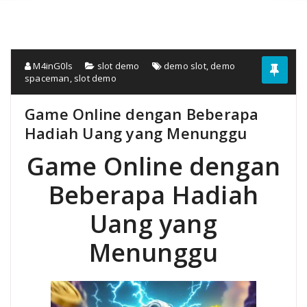
M4inG0ls
slot demo
demo slot
,
demo
spaceman
,
slot demo
Game Online dengan Beberapa
Hadiah Uang yang Menunggu
Game Online dengan
Beberapa Hadiah
Uang yang
Menunggu