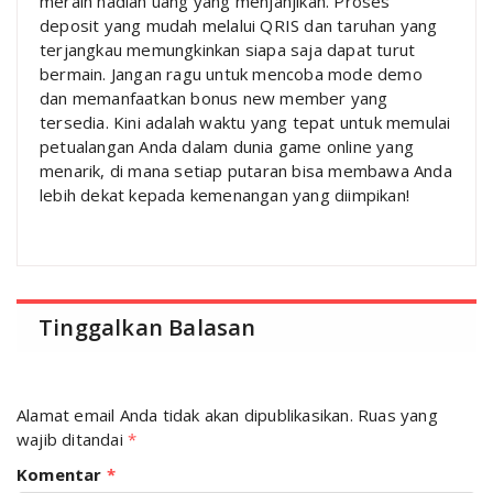
meraih hadiah uang yang menjanjikan. Proses
deposit yang mudah melalui QRIS dan taruhan yang
terjangkau memungkinkan siapa saja dapat turut
bermain. Jangan ragu untuk mencoba mode demo
dan memanfaatkan bonus new member yang
tersedia. Kini adalah waktu yang tepat untuk memulai
petualangan Anda dalam dunia game online yang
menarik, di mana setiap putaran bisa membawa Anda
lebih dekat kepada kemenangan yang diimpikan!
Tinggalkan Balasan
Alamat email Anda tidak akan dipublikasikan.
Ruas yang
wajib ditandai
*
Komentar
*