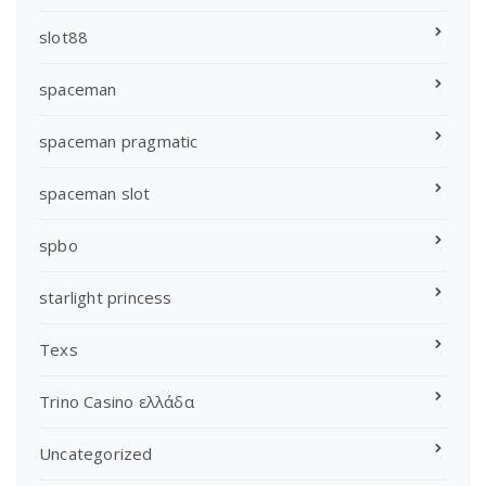
slot88
spaceman
spaceman pragmatic
spaceman slot
spbo
starlight princess
Texs
Trino Casino ελλάδα
Uncategorized